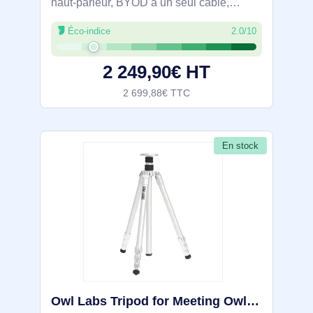
haut-parleur, BYOD à un seul câble,
connexion HDMI et Ethernet native). Type
Éco-indice
2.0/10
de produit: Système de vidéoconférence
de groupe. Type de capteur: CMOS. Type
2 249,90€ HT
2 699,88€ TTC
En stock
Owl Labs Tripod for Meeting Owl - ACCMTW201-0004