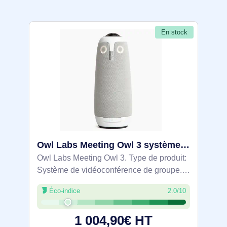
En stock
Owl Labs Meeting Owl 3 système de vidéo conférence 16 MP Système de vidéoconférence de groupe - MTW300-2000
Owl Labs Meeting Owl 3. Type de produit:
Système de vidéoconférence de groupe.
Type de capteur: CMOS. Type HD: Full
Éco-indice
2.0/10
HD, Modes vidéo pris en charge: 720p,
1080p. point de vue angle (FOV): 360°,
1 004,90€ HT
Zoom