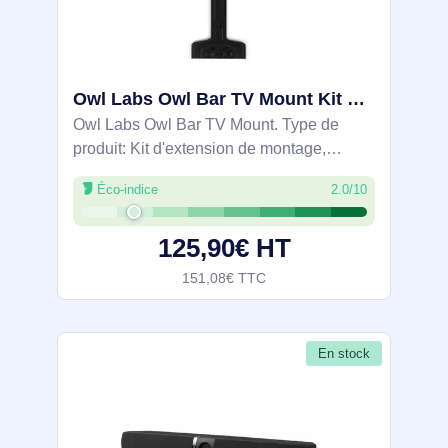
Owl Labs Owl Bar TV Mount Kit d'extension de montage - ACCOB100-0000
Owl Labs Owl Bar TV Mount. Type de
produit: Kit d'extension de montage,
Couleur du produit: Noir, Compatibilité:
Éco-indice
2.0/10
Owl Bar. Largeur: 460 mm, Profondeur:
630 mm, Hauteur: 10 mm. Largeur du
125,90€ HT
colis: 190,5
151,08€ TTC
En stock