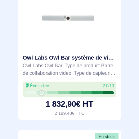
Owl Labs Owl Bar système de vidéo conférence 48 MP Ethernet/LAN Barre de collaboration vidéo - FRS100-2000
Owl Labs Owl Bar. Type de produit: Barre
de collaboration vidéo. Type de capteur:
CMOS. Type HD: 4K Ultra HD, Modes
Éco-indice
2.0/10
vidéo pris en charge: 360p, 1080p, 1440p,
2160p, Cadence maximale: 30 ips.
1 832,90€ HT
2 199,48€ TTC
En stock