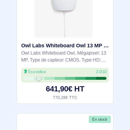
Owl Labs Whiteboard Owl 13 MP Blanc 4208 x 3120 pixels 10 ips CMOS - WBC100-2000
Owl Labs Whiteboard Owl. Mégapixel: 13
MP, Type de capteur: CMOS. Type HD:
Full HD, Résolution vidéo maximale: 4208
Éco-indice
2.0/10
x 3120 pixels, Modes vidéo pris en charge:
360p, 720p, 1080p, Cadence maximale:
641,90€ HT
10
770,28€ TTC
En stock