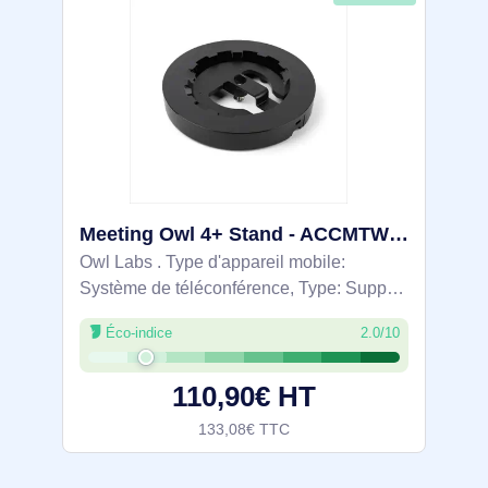
Meeting Owl 4+ Stand - ACCMTW405-0005
Owl Labs . Type d'appareil mobile:
Système de téléconférence, Type: Support
passif, Usage adapté: Bureau, Couleur du
Éco-indice
2.0/10
produit: Noir
110,90€ HT
133,08€ TTC