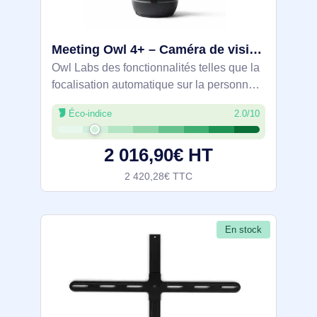
Meeting Owl 4+ – Caméra de visioconférence intelligente 4K, microphone et haut-parleur à 360°, avec - MTW405-2000
Owl Labs des fonctionnalités telles que la
focalisation automatique sur la personne
qui parle, le zoom intelligent et
Éco-indice
2.0/10
l’égalisation du bruit. Type de produit:
Système de vidéoconférence de groupe.
2 016,90€ HT
2 420,28€ TTC
En stock