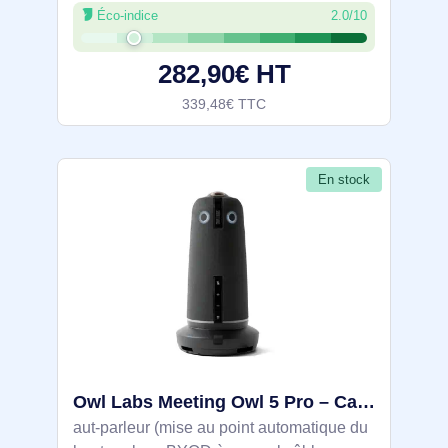
Éco-indice
2.0/10
282,90€ HT
339,48€ TTC
En stock
Owl Labs Meeting Owl 5 Pro – Caméra de visioconférence intelligente 4K à 360 degrés, microphone et h - MTW505-2000
aut-parleur (mise au point automatique du