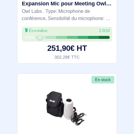
Expansion Mic pour Meeting Owl 3 : étendez la portée audio de plus de 2,4 m dans les grands espaces. - EXM100-1100
Owl Labs . Type: Microphone de
conférence, Sensibilité du microphone: 72
dB, Type de direction de microphone:
Éco-indice
2.0/10
Cardioïde. Technologie de connectivité:
Avec fil, Interface de l'appareil: Micro
251,90€ HT
HDMI.
302,28€ TTC
En stock