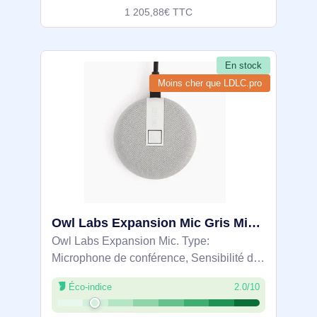
1 205,88€ TTC
En stock
Moins cher que LDLC.pro
Owl Labs Expansion Mic Gris Microphone de conférence - EXM100-1000
Owl Labs Expansion Mic. Type:
Microphone de conférence, Sensibilité du
microphone: 72 dB, Type de direction de
Éco-indice
2.0/10
microphone: Cardioïde. Technologie de
connectivité: Avec fil, Interface de