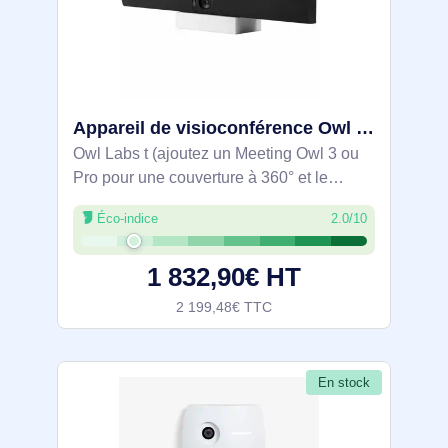
Appareil de visioconférence Owl Bar – Barre de visioconférence 4K avec focalisation sur l'intervenan - FRS100-2100
Owl Labs t (ajoutez un Meeting Owl 3 ou
Pro pour une couverture à 360° et le
passage automatique d'une caméra à
Éco-indice
2.0/10
l'autre). Type de produit: Barre de
collaboration vidéo. Type de capteur:
1 832,90€ HT
CMOS. Type
2 199,48€ TTC
En stock