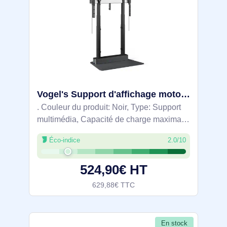
Vogel's Support d'affichage motorisé au sol RISE 4105 - 7341050
. Couleur du produit: Noir, Type: Support
multimédia, Capacité de charge maximale:
120 kg. Hauteur: 1522 mm, Réglage de la
Éco-indice
2.0/10
hauteur: 70 cm, Largeur: 915 mm.
Certificats de conformité: CE, TÜV mark
524,90€ HT
629,88€ TTC
En stock