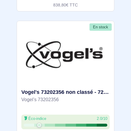
838,80€ TTC
En stock
Vogel's 73202356 non classé - 7291260
Vogel's 73202356
Éco-indice
2.0/10