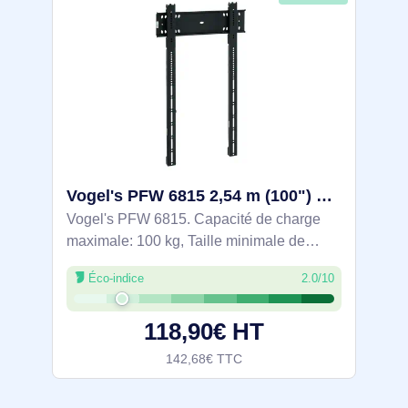
Vogel's PFW 6815 2,54 m (100") Noir - 7368150
Vogel's PFW 6815. Capacité de charge
maximale: 100 kg, Taille minimale de
l'écran: 109,2 cm (43"), Taille maximale de
Éco-indice
2.0/10
l’écran: 2,54 m (100"), Compatibilité
interface de montage (min): 75 x 75 mm,
118,90€ HT
142,68€ TTC