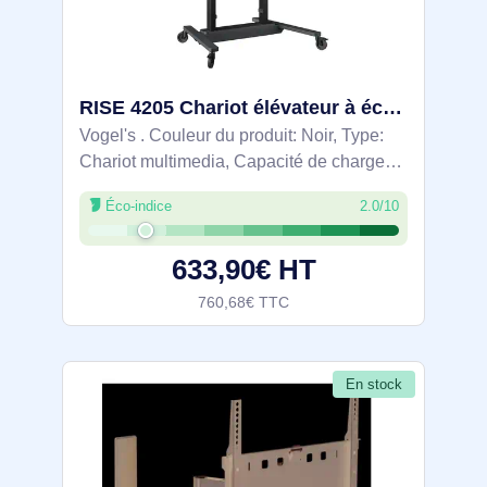
RISE 4205 Chariot élévateur à écran motorisé, 50 mm/s, Course 700 mm (Noir, UE) - 7342050
Vogel's . Couleur du produit: Noir, Type:
Chariot multimedia, Capacité de charge
maximale: 120 kg. Réglage de la hauteur:
Éco-indice
2.0/10
70 cm, Largeur: 1244 mm, Profondeur: 844
mm. Certificats de conformité: CE,
633,90€ HT
760,68€ TTC
En stock