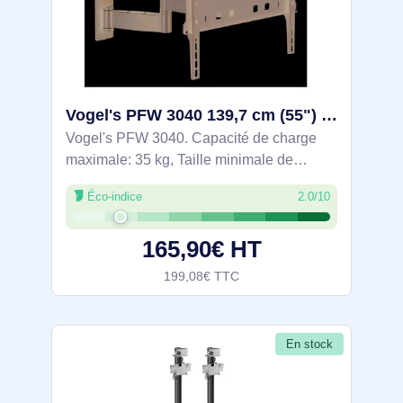
Vogel's PFW 3040 139,7 cm (55") Noir - 7330400
Vogel's PFW 3040. Capacité de charge
maximale: 35 kg, Taille minimale de
l'écran: 99,1 cm (39"), Taille maximale de
Éco-indice
2.0/10
l’écran: 139,7 cm (55"), Compatibilité
interface de montage (min): 100 x 100 mm,
165,90€ HT
199,08€ TTC
En stock