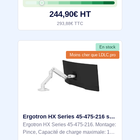
(min): 75 x 75 mm, Compatibilité
244,90€ HT
293,88€ TTC
En stock
Moins cher que LDLC.pro
Ergotron HX Series 45-475-216 support d'écran plat pour bureau 124,5 cm (49") Blanc
Ergotron HX Series 45-475-216. Montage:
Pince, Capacité de charge maximale: 19
kg, Taille maximale de l’écran: 124,5 cm