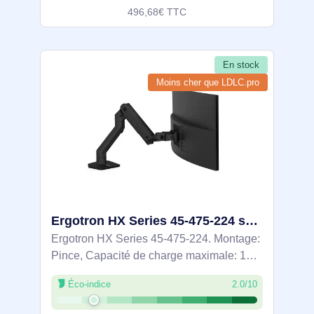
496,68€ TTC
En stock
Moins cher que LDLC.pro
Ergotron HX Series 45-475-224 support d'écran plat pour bureau 124,5 cm (49") Noir
Ergotron HX Series 45-475-224. Montage:
Pince, Capacité de charge maximale: 19,1
kg, Taille minimale de l'écran: 61 cm (24"),
Éco-indice
2.0/10
Taille maximale de l’écran: 124,5 cm (49"),
Compatibilité interface de