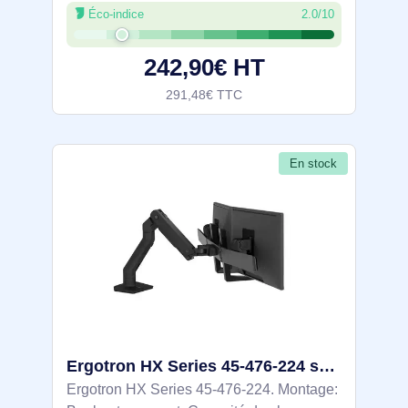
Éco-indice
2.0/10
(49"), Compatibilité interface de montage
(min): 75 x 75 mm, Compatibilité
242,90€ HT
291,48€ TTC
En stock
Ergotron HX Series 45-476-224 support d'écran plat pour bureau 81,3 cm (32") Noir
Ergotron HX Series 45-476-224. Montage: