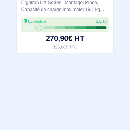
Ergotron HX Series . Montage: Pince,
Capacité de charge maximale: 19,1 kg,
Taille maximale de l’écran: 124,5 cm (49"),
Éco-indice
2.0/10
Compatibilité interface de montage (min):
75 x 75 mm, Compatibilité interface de
270,90€ HT
325,08€ TTC