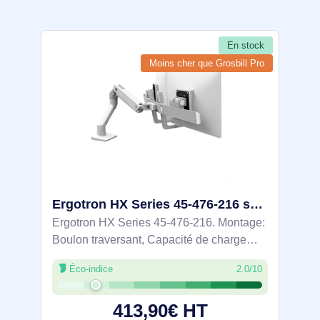
En stock
Moins cher que Grosbill Pro
Ergotron HX Series 45-476-216 support d'écran plat pour bureau 81,3 cm (32") Blanc
Ergotron HX Series 45-476-216. Montage:
Boulon traversant, Capacité de charge
maximale: 15,9 kg, Taille maximale de
Éco-indice
2.0/10
l’écran: 81,3 cm (32"), Compatibilité
interface de montage (min): 75 x 75 mm,
413,90€ HT