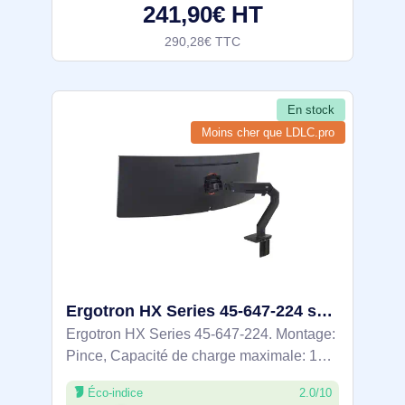
241,90€ HT
290,28€ TTC
En stock
Moins cher que LDLC.pro
Ergotron HX Series 45-647-224 support d'écran plat pour bureau 124,5 cm (49") Noir
Ergotron HX Series 45-647-224. Montage:
Pince, Capacité de charge maximale: 19,1
kg, Taille maximale de l’écran: 124,5 cm
Éco-indice
2.0/10
(49"), Compatibilité interface de montage