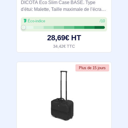
DICOTA Eco Slim Case BASE. Type
d'étui: Malette, Taille maximale de l’écran:
35,8 cm (14.1"), Portable à là main,
Éco-indice
/10
Sangle épaule. Poids: 350 g. Coloration
de surface: Monochromatique
28,69€ HT
34,42€ TTC
Plus de 15 jours