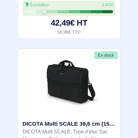
Éco-indice
2.4/10
mm, un espace pour tablette et une poche
avant pour accessoires. En PET 600D
42,49€ HT
50,98€ TTC
En stock
DICOTA Multi SCALE 39,6 cm (15.6") Sac Messenger Noir - D31431-RPET
DICOTA Multi SCALE. Type d'étui: Sac