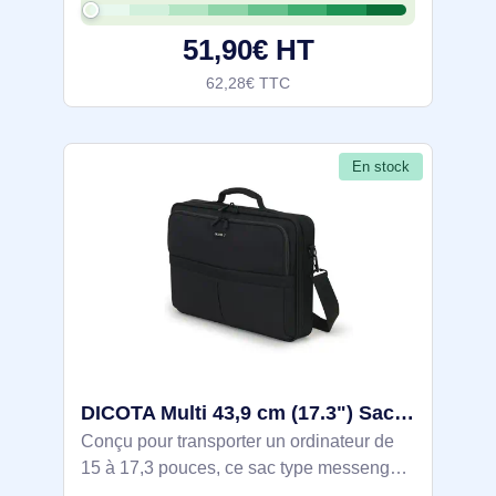
de surface: Monochromatique
51,90€ HT
62,28€ TTC
En stock
DICOTA Multi 43,9 cm (17.3") Sac Messenger Noir - D31432-RPET
Conçu pour transporter un ordinateur de
15 à 17,3 pouces, ce sac type messenger
propose un compartiment 420 x 285 x 40