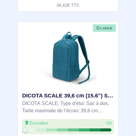
34,42€ TTC
En stock
DICOTA SCALE 39,6 cm (15.6") Sac à dos Bleu - D31735
DICOTA SCALE. Type d'étui: Sac à dos,
Taille maximale de l’écran: 39,6 cm
(15.6"), Portable à là main. Poids: 690 g
Éco-indice
/10