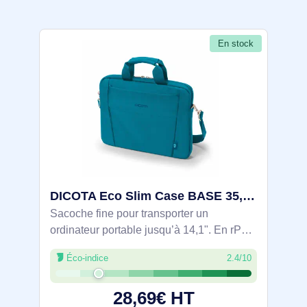
En stock
DICOTA Eco Slim Case BASE 35,8 cm (14.1") Bleu - D31307-RPET
Sacoche fine pour transporter un
ordinateur portable jusqu’à 14,1". En rPET
issu de bouteilles (jusqu’à 36), elle
Éco-indice
2.4/10
protège dans un compartiment rembourré.
Port à la main ou à l’épaule via sangle
28,69€ HT