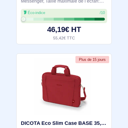
Messenger, Taille maximale de l’écran:
39,6 cm (15.6"), Nombre de poches avant:
Éco-indice
/10
1, Portable à là main, Sangle épaule.
Poids: 830 g. Coloration de surface:
46,19€ HT
55,42€ TTC
Plus de 15 jours
DICOTA Eco Slim Case BASE 35,8 cm (14.1") Malette Rouge - D31306-RPET