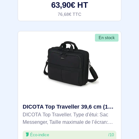
63,90€ HT
76,68€ TTC
En stock
DICOTA Top Traveller 39,6 cm (15.6") Sac Messenger Noir - D31428-RPET
DICOTA Top Traveller. Type d'étui: Sac
Messenger, Taille maximale de l’écran:
39,6 cm (15.6"), Nombre de poches avant:
Éco-indice
/10
1, Sangle épaule. Poids: 930 g. Coloration