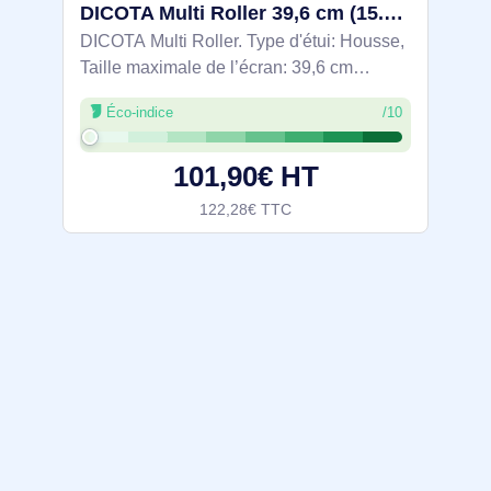
DICOTA Multi Roller 39,6 cm (15.6") Housse Noir - D31441-RPET
DICOTA Multi Roller. Type d'étui: Housse,
Taille maximale de l’écran: 39,6 cm
(15.6"), Nombre de compartiments: 1,
Éco-indice
/10
Nombre de poches avant: 1, Portable à là
main. Poids: 2,4 kg. Coloration de surface:
101,90€ HT
122,28€ TTC