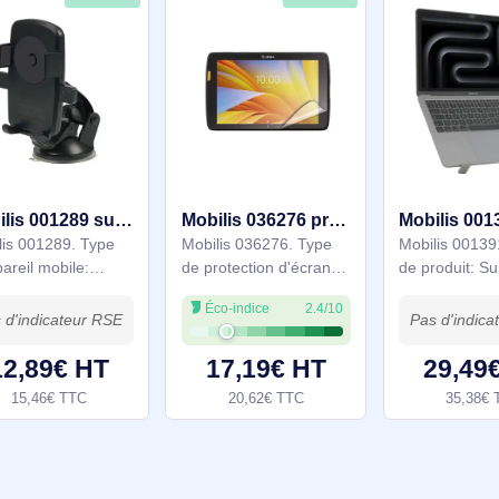
En stock
En stock
Mobilis 001289 support Mobile/smartphone Noir
Mobilis 036276 protection d'écran de tablette Protection d'écran transparent Zebra 1 pièce(s)
Mobilis 001289. Type
Mobilis 036276. Type
d'appareil mobile:
de protection d'écran:
Mobile/smartphone,
Protection d'écran
Éco-indice
2.4/10
Usage adapté: Voiture,
transparent, Taille
Couleur du produit:
maximale de l’écran:
Noir
25,4 cm (10"), Dureté
12,89€ HT
17,19€ HT
des mines: 5H,
15,46€ TTC
20,62€ TTC