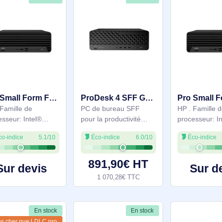
En stock
En stock
Pro Small Form Factor 400 G9 Desktop PC - D7JZ3ET#ABF
ProDesk 4 SFF G1i Desktop AI PC - 9H7K4ET#ABF
HP . Famille de
PC de bureau SFF
processeur: Intel®
pour la productivité
Core™ i7, Modèle de
avancée, équipé d'un
Éco-indice
5.1/10
Éco-indice
6.0/10
processeur: i7-14700.
Intel Core Ultra 5 225
Mémoire interne: 16
avec NPU Intel AI Boost
Go, Type de mémoire
(jusqu'à 13 TOPS), 16
891,90€ HT
Sur devis
interne: DDR4-SDRAM,
Go DDR5-5600 et SSD
1 070,28€ TTC