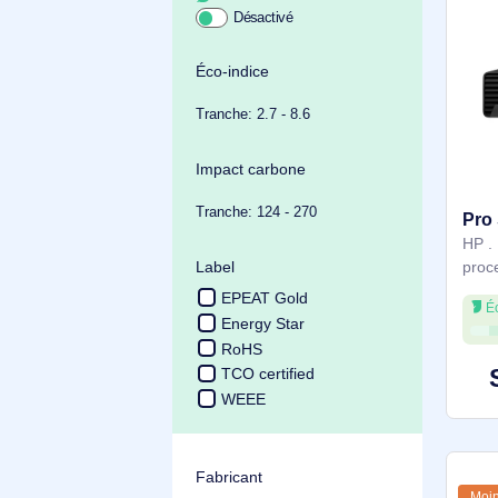
Achat durable
Éco-indice
Tranche: 2.7 - 8.6
Impact carbone
Tranche: 124 - 270
Label
EPEAT Gold
Energy Star
RoHS
TCO certified