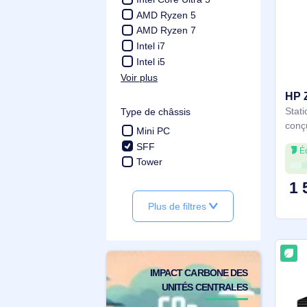
Mémoire interne
16 Go
32 Go
8 Go
24 Go
Famille de processeur
Intel Core Ultra 5
AMD Ryzen 5
AMD Ryzen 7
Intel i7
Intel i5
Voir plus
Type de châssis
Mini PC
SFF