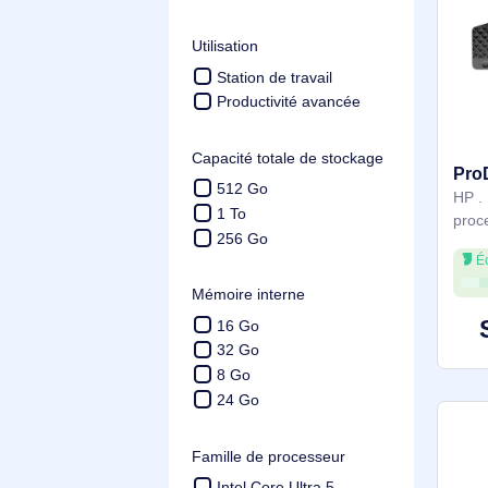
Tranche: 648.9 € - 3466.9 €
Type de produit
PC
Station de travail
Utilisation
Station de travail
Productivité avancée
Capacité totale de stockage
512 Go
1 To
256 Go