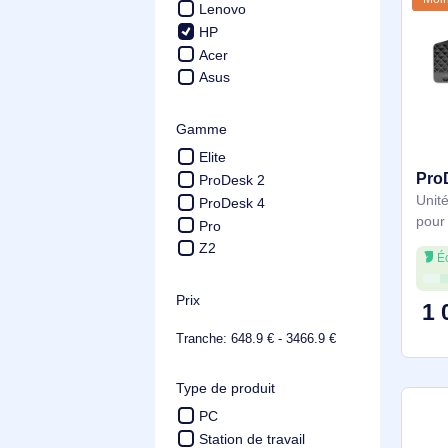
WEEE
Fabricant
Lenovo
HP
Acer
Asus
Gamme
Elite
ProDesk 2
ProDesk 4
Pro
Z2
Prix