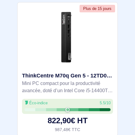
Plus de 15 jours
ThinkCentre M70q Gen 5 - 12TD001BFR
Mini PC compact pour la productivité
avancée, doté d’un Intel Core i5‑14400T,
16 Go DDR5 4800 et SSD NVMe PCIe 4.0
Éco-indice
5.5/10
de 512 Go sous Windows 11 Pro.
Connectivité Wi‑Fi 6E, BT 5.3 et Ethernet,
822,90€ HT
sorties
987,48€ TTC