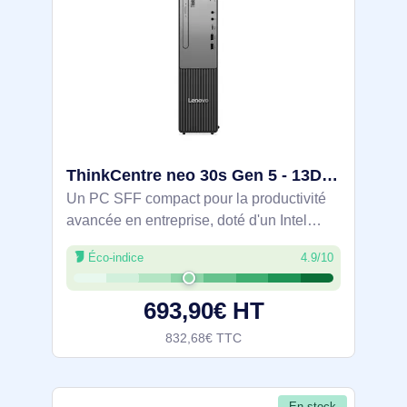
ThinkCentre neo 30s Gen 5 - 13DH0027FR
Un PC SFF compact pour la productivité
avancée en entreprise, doté d'un Intel
Core i5-13420H, 16 Go DDR5 5200 et
Éco-indice
4.9/10
SSD NVMe PCIe 4.0 de 512 Go sous
Windows 11 Pro. Connectivité Wi-Fi 6,
693,90€ HT
Bluetooth 5.2
832,68€ TTC
En stock