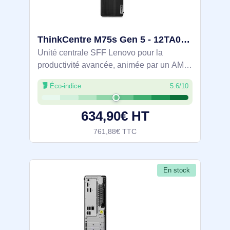
ThinkCentre M75s Gen 5 - 12TA005HFR
Unité centrale SFF Lenovo pour la
productivité avancée, animée par un AMD
Ryzen 5 8500G (6 cœurs/12 threads, 3,5 à
Éco-indice
5.6/10
5 GHz) avec 8 Go DDR5 5200 évolutifs à
64 Go et SSD M.2 NVMe PCIe 4.0 de 256
634,90€ HT
Go sous
761,88€ TTC
En stock