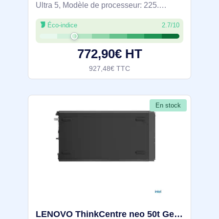
Ultra 5, Modèle de processeur: 225.
Mémoire interne: 16 Go, Type de mémoire
Éco-indice
2.7/10
interne: DDR5-SDRAM, Fréquence de la
mémoire: 5600 MHz. Capacité totale de
772,90€ HT
927,48€ TTC
En stock
LENOVO ThinkCentre neo 50t Gen 6 Intel Core Ultra 5 225 16Go 512Go SSD M.2 2280 PCIe Intel Graphics - 13BD007VFR