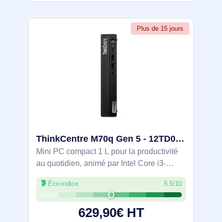
Plus de 15 jours
ThinkCentre M70q Gen 5 - 12TD000KFR
Mini PC compact 1 L pour la productivité
au quotidien, animé par Intel Core i3-
14100T (4 cœurs/8 threads) et 8 Go
Éco-indice
5.5/10
DDR5-4800, avec SSD NVMe PCIe 4.0
de 256 Go. Graphiques Intel UHD 730,
629,90€ HT
Windows 11