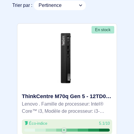
Trier par :
En stock
ThinkCentre M70q Gen 5 - 12TD009KFR
Lenovo . Famille de processeur: Intel®
Core™ i3, Modèle de processeur: i3-
14100T. Mémoire interne: 8 Go, Type de
Éco-indice
5.1/10
mémoire interne: DDR5-SDRAM,
Fréquence de la mémoire: 4800 MHz.