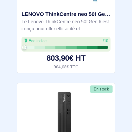
LENOVO ThinkCentre neo 50t Gen 6 Intel Core Ultra 5 225 8Go 256Go SSD M.2 2280 PCIe Intel Graphics W - 13BD007SFR
Le Lenovo ThinkCentre neo 50t Gen 6 est
conçu pour offrir efficacité et
performances. Équipé d'un processeur
Éco-indice
/10
Intel Core Ultra 5 à 10 cœurs, il atteint une
vitesse maximale de 4,9 GHz, ce qui
803,90€ HT
permet
964,68€ TTC
En stock