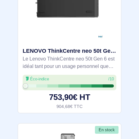
LENOVO ThinkCentre neo 50t Gen 6 Intel Core Ultra 3 205 8Go 256Go SSD M.2 2280 PCIe Intel Graphics W - 13BD006AFR
Le Lenovo ThinkCentre neo 50t Gen 6 est
idéal tant pour un usage personnel que
professionnel, alliant des performances
Éco-indice
/10
puissantes à des fonctionnalités
essentielles. Équipé d'un processeur Intel
753,90€ HT
Core
904,68€ TTC
En stock