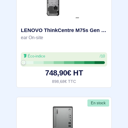
LENOVO ThinkCentre M75s Gen 5 AMD Ryzen 5 8500G 8Go 256Go SSD M.2 2280 PCIe AMD Radeon 740M W11P 3 Y - 12TA005NFR
ear On-site
Éco-indice
/10
748,90€ HT
898,68€ TTC
En stock