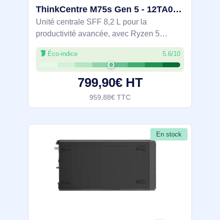
ThinkCentre M75s Gen 5 - 12TA005JFR
Unité centrale SFF 8,2 L pour la
productivité avancée, avec Ryzen 5
8500G 6 cœurs/12 threads 3,5–5 GHz, 16
Éco-indice
5.6/10
Go DDR5‑5200 et SSD NVMe PCIe 4.0
512 Go. Radeon 740M intégrée, jusqu’à 4
799,90€ HT
écrans via HDMI
959,88€ TTC
En stock