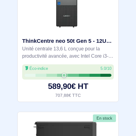
ThinkCentre neo 50t Gen 5 - 12UD00EYFR
Unité centrale 13,6 L conçue pour la
productivité avancée, avec Intel Core i3-
14100, 8 Go DDR5 4800 MHz (extensible
Éco-indice
5.0/10
64 Go) et SSD NVMe PCIe 4.0 256 Go.
GPU Intel UHD 730, Windows 11 Pro.
589,90€ HT
Connectivité
707,88€ TTC
En stock