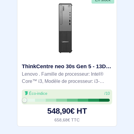
ThinkCentre neo 30s Gen 5 - 13DH0025FR
Lenovo . Famille de processeur: Intel®
Core™ i3, Modèle de processeur: i3-
1315U. Mémoire interne: 8 Go, Type de
Éco-indice
/10
mémoire interne: DDR5-SDRAM,
Fréquence de la mémoire: 5200 MHz.
548,90€ HT
Capacité totale de
658,68€ TTC