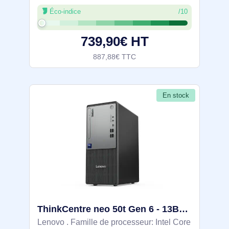
pour offrir efficacité et performances.
Éco-indice
/10
Équipé d'un processeur Intel Core i5 à 8
cœurs, cadencé à 2,1 GHz et capable
739,90€ HT
887,88€ TTC
En stock
ThinkCentre neo 50t Gen 6 - 13BD0051FR
Lenovo . Famille de processeur: Intel Core