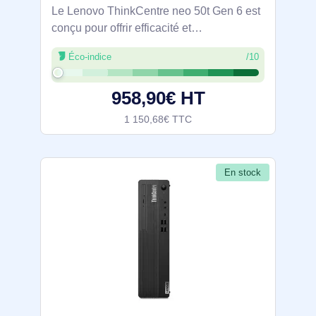
Le Lenovo ThinkCentre neo 50t Gen 6 est
conçu pour offrir efficacité et
performances. Équipé d'un processeur
Éco-indice
/10
Intel Core Ultra 5 à 10 cœurs, il atteint une
vitesse maximale de 4,9 GHz, ce qui
958,90€ HT
permet
1 150,68€ TTC
En stock