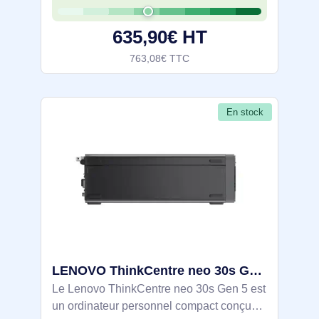
DDR5 5200 (2x SO‑DIMM, jusqu’à 64 Go)
et SSD NVMe PCIe 4.0 256 Go sous
635,90€ HT
Windows 11 Pro.
763,08€ TTC
En stock
LENOVO ThinkCentre neo 30s Gen 5 Intel Core i5-13420H 8Go 256Go SSD M.2 2280 PCIe Intel UHD Graphics - 13DH002BFR
Le Lenovo ThinkCentre neo 30s Gen 5 est
un ordinateur personnel compact conçu