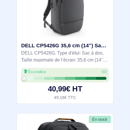
DELL CP5426G 35,6 cm (14") Sac à dos Gris - 460-BFCJ
DELL CP5426G. Type d'étui: Sac à dos,
Taille maximale de l’écran: 35,6 cm (14"),
Nombre de poches avant: 1, Portable à là
Éco-indice
/10
main, Sangle épaule. Poids: 450 g.
Coloration de surface: Monochromatique
40,99€ HT
49,18€ TTC
En stock