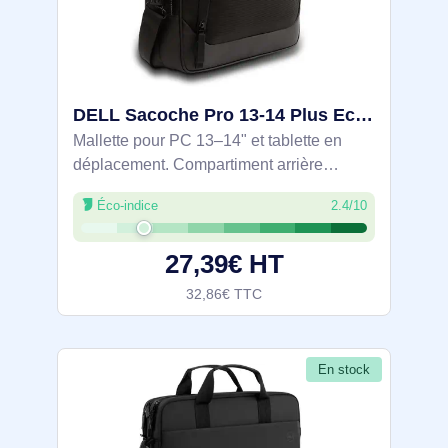
DELL Sacoche Pro 13-14 Plus EcoLoop - CC5425C - DELL-CC5425C
Mallette pour PC 13–14" et tablette en
déplacement. Compartiment arrière
rembourré avec mousse 360° et doublure
Éco-indice
2.4/10
nylex antirayures, housse tablette dédiée
et poche avant à accès rapide. Tissu
27,39€ HT
32,86€ TTC
En stock