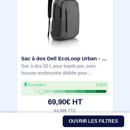
Sac à dos Dell EcoLoop Urban - DELL-CP4523G
Sac à dos 20 L pour trajets pro, avec
housse rembourrée dédiée pour
ordinateurs portables Dell jusqu’à 15"
Éco-indice
2.4/10
(compartiment 400×270×25 mm) et grand
espace principal. Accès rapide via poche
69,90€ HT
avant zippée,
83,88€ TTC
OUVRIR LES FILTRES