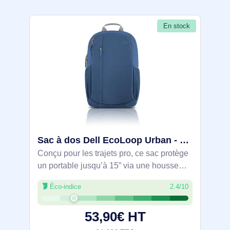
En stock
Sac à dos Dell EcoLoop Urban - DELL-CP4523B
Conçu pour les trajets pro, ce sac protège
un portable jusqu’à 15” via une housse
rembourrée et offre 20 L avec
Éco-indice
2.4/10
compartiment principal, poche avant
zippée et poches latérales. Panneau
53,90€ HT
dorsal aéré et