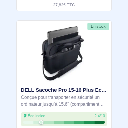
27,82€ TTC
En stock
DELL Sacoche Pro 15-16 Plus EcoLoop Slim - CC5624S - DELL-CC5624S
Conçue pour transporter en sécurité un
ordinateur jusqu’à 15,6" (compartiment
360 x 255 x 25 mm), cette sacoche fine
Éco-indice
2.4/10
offre un rembourrage mousse 360° et une
résistance à l’eau et aux salissures.