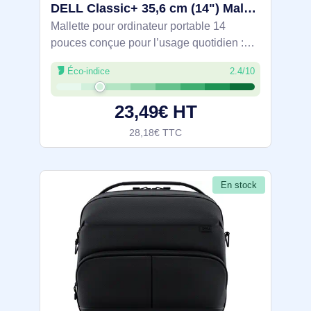
DELL Classic+ 35,6 cm (14") Malette Noir, Rouge - CN414EU
Mallette pour ordinateur portable 14
pouces conçue pour l’usage quotidien :
structure rigide renforcée en polyester
Éco-indice
2.4/10
résistant, compartiment interne avec
pochette et sangle de sécurité, fermeture à
23,49€ HT
28,18€ TTC
En stock