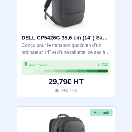
DELL CP5426G 35,6 cm (14") Sac à dos Gris - DELL-CP5426G
Conçu pour le transport quotidien d’un
ordinateur 14" et d’une tablette, ce sac à
dos gris offre un compartiment 340 x 240 x
Éco-indice
2.4/10
20 mm et 21 L de capacité. Fermeture
zippée, poignée et sangle d’épaule,
29,79€ HT
35,74€ TTC
En stock