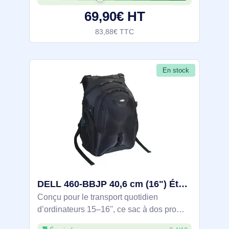
Accédez au pied de support sans retirer
69,90€ HT
83,88€ TTC
En stock
DELL 460-BBJP 40,6 cm (16") Étui sac à dos Noir - TEB01
Conçu pour le transport quotidien
d’ordinateurs 15–16'', ce sac à dos pro
offre un compartiment portable matelassé,