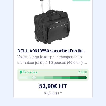
DELL A9613550 sacoche d'ordinateurs portables 40,6 cm (16") Valise sur roulette Noir - TBR003EU
Valise sur roulettes pour transporter un
ordinateur jusqu’à 16 pouces (40,6 cm) en
toute sécurité. Rembourrage en mousse à
Éco-indice
2.4/10
cellules fermées, polyester 1200D
résistant à l’eau. Organiseur frontal
53,90€ HT
64,68€ TTC