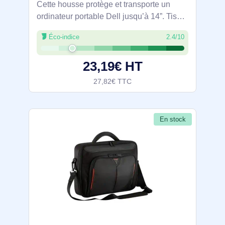
Cette housse protège et transporte un
ordinateur portable Dell jusqu’à 14”. Tissu
extérieur 100 % polyester recyclé et
Éco-indice
2.4/10
rembourrage mousse 360° pour absorber
les chocs, tissu 300D résistant à l’eau.
23,19€ HT
27,82€ TTC
En stock