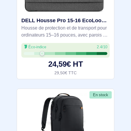
DELL Housse Pro 15-16 EcoLoop Urban - CV4625 - DELL-CV4625
Housse de protection et de transport pour
ordinateurs 15–16 pouces, avec parois en
mousse 360° et tissu 300D résistant à
Éco-indice
2.4/10
l’eau. Tissu extérieur en polyester 100 %
recyclé, utilisant jusqu’à 90 % de
24,59€ HT
29,50€ TTC
En stock