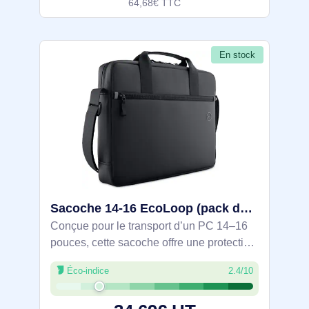
64,68€ TTC
En stock
Sacoche 14-16 EcoLoop (pack de 10 pièces) - CC3624 - DELL-CC3624
Conçue pour le transport d’un PC 14–16
pouces, cette sacoche offre une protection
360° et une organisation efficace:
Éco-indice
2.4/10
compartiment principal rembourré, poche
avant zippée avec porte-stylos et poches