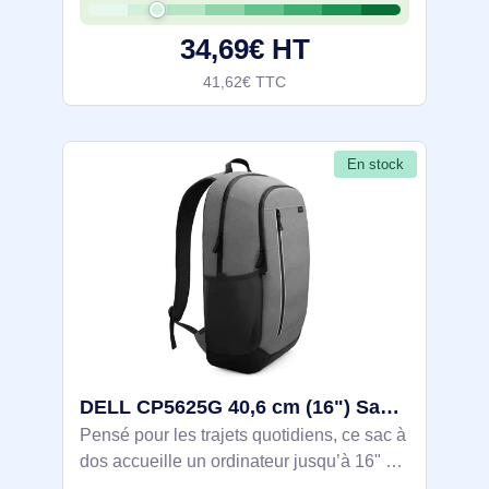
dessous en PVB. Conception EcoLoop :
34,69€ HT
tissu extérieur
41,62€ TTC
En stock
DELL CP5625G 40,6 cm (16") Sac à dos Gris - DELL-CP5625G
Pensé pour les trajets quotidiens, ce sac à
dos accueille un ordinateur jusqu’à 16" et
l’essentiel pro dans 27 L organisés