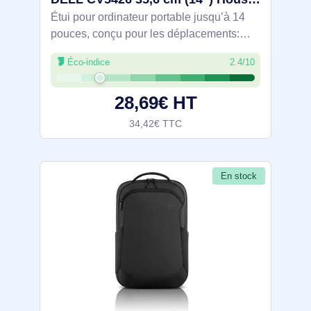
Étui pour ordinateur portable jusqu’à 14
pouces, conçu pour les déplacements:
protection 360° en mousse XPE/PE avec
Éco-indice
2.4/10
doublure Nylex antirayures, extérieur
sergé 400D et fermetures éclair étanches.
28,69€ HT
34,42€ TTC
En stock