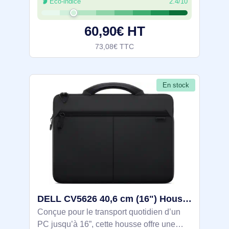
Éco-indice
2.4/10
un large espace zippé et des poches
internes en filet à fermeture éclair pour
60,90€ HT
73,08€ TTC
En stock
DELL CV5626 40,6 cm (16") Housse Noir - DELL-CV5626
Conçue pour le transport quotidien d’un
PC jusqu’à 16”, cette housse offre une