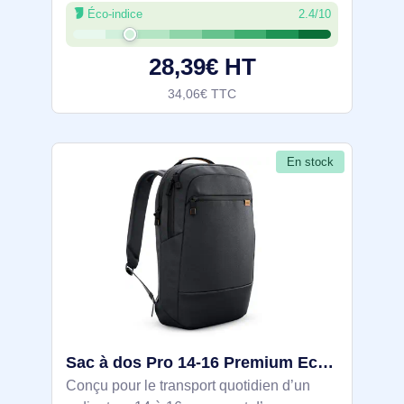
Éco-indice
2.4/10
(housse dédiée, poche avant, grandes
poches latérales). Polyester 300D
28,39€ HT
34,06€ TTC
En stock
Sac à dos Pro 14-16 Premium EcoLoop Slim - CP7625S - DELL-CP7625S
Conçu pour le transport quotidien d’un