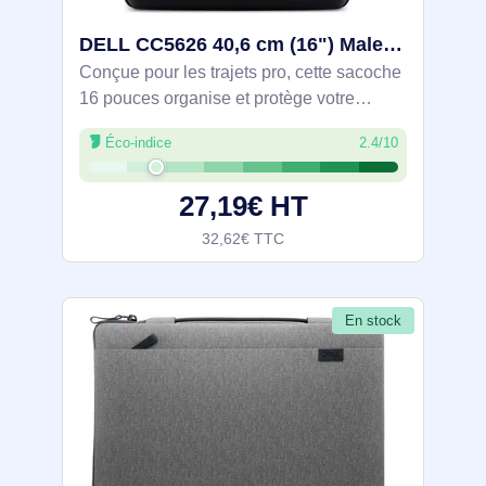
DELL CC5626 40,6 cm (16") Malette Noir - DELL-CC5626
Conçue pour les trajets pro, cette sacoche
16 pouces organise et protège votre
matériel: compartiment PC avec housse
Éco-indice
2.4/10
tablette, volume 17 L et poches à accès
rapide. Protection 360° (mousse XPE,
27,19€ HT
32,62€ TTC
En stock