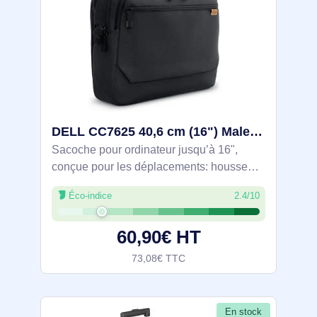
DELL CC7625 40,6 cm (16") Malette Noir - DELL-CC7625
Sacoche pour ordinateur jusqu’à 16",
conçue pour les déplacements: housse
PC/tablette doublée Nylex antirayures et
Éco-indice
2.4/10
protection 360° en mousse XPE avec
renforts, plus rembourrage PE arrière.
60,90€ HT
Fermeture
73,08€ TTC
En stock