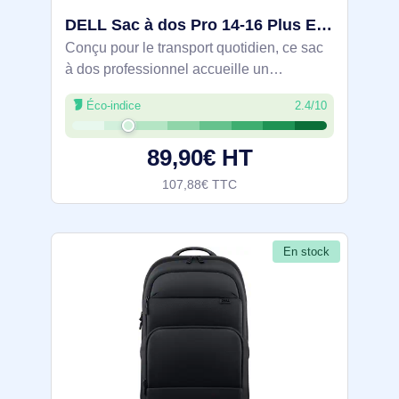
DELL Sac à dos Pro 14-16 Plus EcoLoop - CP5723 - DELL-CP5723
Conçu pour le transport quotidien, ce sac
à dos professionnel accueille un
ordinateur jusqu’à 15,6 pouces et une
Éco-indice
2.4/10
tablette. Tissu 840D imperméable en
matériaux 100 % recyclés, compartiment
89,90€ HT
270×400×25
107,88€ TTC
En stock