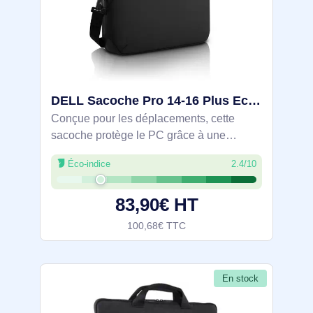
DELL Sacoche Pro 14-16 Plus EcoLoop - CC5623 - DELL-CC5623
Conçue pour les déplacements, cette
sacoche protège le PC grâce à une
mousse 360° et un revêtement Nylex
Éco-indice
2.4/10
anti‑rayures, avec tissu polyester 840D.
Grand compartiment avec organiseur
83,90€ HT
d’accessoires,
100,68€ TTC
En stock