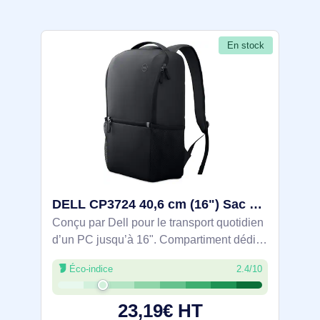
En stock
DELL CP3724 40,6 cm (16") Sac à dos Noir - DELL-CP3724
Conçu par Dell pour le transport quotidien
d’un PC jusqu’à 16". Compartiment dédié
avec rembourrage 360° et tissu hydrofuge.
Éco-indice
2.4/10
Volume 18 L à large ouverture,
organiseurs, poches latérales pour
23,19€ HT