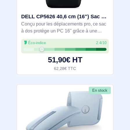
DELL CP5626 40,6 cm (16") Sac à dos Noir - DELL-CP5626
Conçu pour les déplacements pro, ce sac
à dos protège un PC 16" grâce à une
protection antichoc 360° (mousse XPE,
Éco-indice
2.4/10
doublure Nylex) et des fermetures
étanches au niveau du compartiment.
51,90€ HT
Volume 23 L
62,28€ TTC
En stock