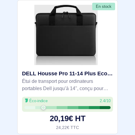
En stock
DELL Housse Pro 11-14 Plus EcoLoop - CV5423 - DELL-CV5423
Étui de transport pour ordinateurs
portables Dell jusqu’à 14", conçu pour
protéger et organiser en mobilité.
Éco-indice
2.4/10
Revêtement Nylex anti-rayures, tissu
polyester balistique 840D résistant à l’eau,
20,19€ HT
poche
24,22€ TTC