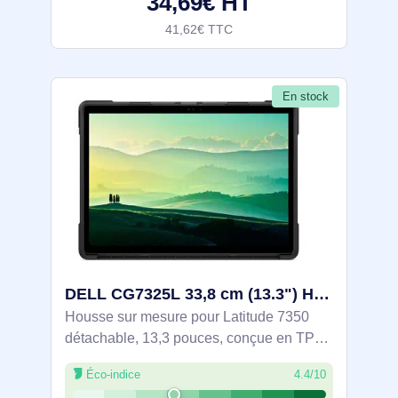
34,69€ HT
41,62€ TTC
En stock
DELL CG7325L 33,8 cm (13.3") Housse Noir - DELL-CG7325L
Housse sur mesure pour Latitude 7350
détachable, 13,3 pouces, conçue en TPU
avec protections d’angles résistantes aux
Éco-indice
4.4/10
chocs et 49 % de matériaux recyclés.