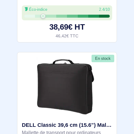
protection 360° grâce à la mousse
Éco-indice
2.4/10
XPE/PE et à la doublure Nylex
antirayures. Extérieur sergé 400D avec
38,69€ HT
fermetures
46,42€ TTC
En stock
DELL Classic 39,6 cm (15.6") Malette Noir - TAR300
Mallette de transport pour ordinateurs