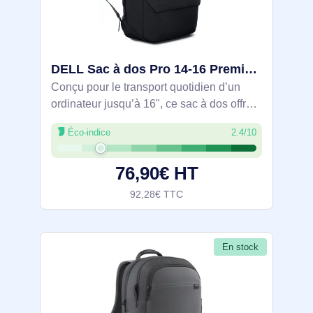
DELL Sac à dos Pro 14-16 Premium EcoLoop - CP7625 - DELL-CP7625
Conçu pour le transport quotidien d’un
ordinateur jusqu’à 16", ce sac à dos offre
des rangements dédiés (poche tablette,
Éco-indice
2.4/10
poche avant, poche latérale, intérieur
zippé) et une protection contre les
76,90€ HT
92,28€ TTC
En stock