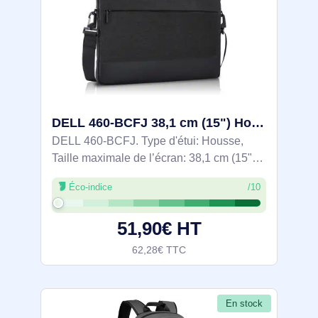
DELL 460-BCFJ 38,1 cm (15") Housse Noir, Gris - PF-SL-BK-5-17
DELL 460-BCFJ. Type d'étui: Housse,
Taille maximale de l’écran: 38,1 cm (15"),
Portable à là main, Sangle épaule. Poids:
Éco-indice
/10
658 g. Coloration de surface:
Monochromatique
51,90€ HT
62,28€ TTC
En stock