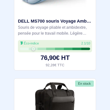
DELL MS700 souris Voyage Ambidextre Bluetooth Optique 4000 DPI - MS700-BL-R-EU
Souris de voyage pliable et ambidextre,
pensée pour le travail mobile. Légère
(56,9 g), elle se déplie par rotation et se
Éco-indice
2.1/10
range à plat. Connexion Bluetooth 5.0,
appairage de trois appareils avec
76,90€ HT
92,28€ TTC
En stock