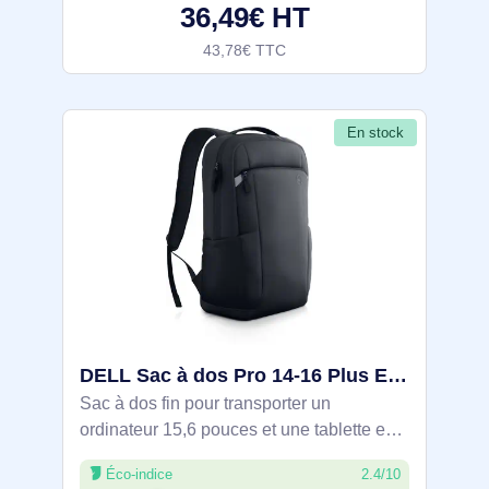
36,49€ HT
43,78€ TTC
En stock
DELL Sac à dos Pro 14-16 Plus EcoLoop Slim - CP5724S - DELL-CP5724S
Sac à dos fin pour transporter un
ordinateur 15,6 pouces et une tablette en
sécurité. Rembourrage 360°, tissu
Éco-indice
2.4/10
résistant à l’eau et aux salissures,