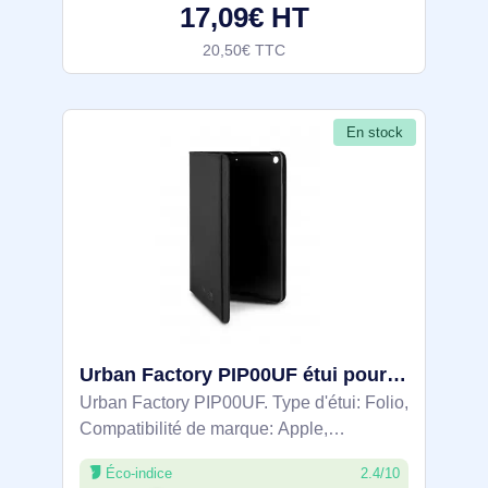
17,09€ HT
20,50€ TTC
En stock
Urban Factory PIP00UF étui pour tablette 24,6 cm (9.7") Folio Noir
Urban Factory PIP00UF. Type d'étui: Folio,
Compatibilité de marque: Apple,
Compatibilité: iPad PRO 9.7", Taille
Éco-indice
2.4/10
maximale de l’écran: 24,6 cm (9.7"). Poids: