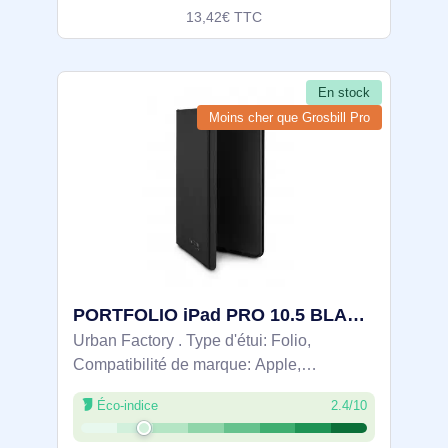
13,42€ TTC
En stock
Moins cher que Grosbill Pro
PORTFOLIO iPad PRO 10.5 BLACK - PIP10UF
Urban Factory . Type d'étui: Folio,
Compatibilité de marque: Apple,
Compatibilité: iPad 10.2", Taille maximale
Éco-indice
2.4/10
de l’écran: 26,7 cm (10.5"). Poids: 307 g