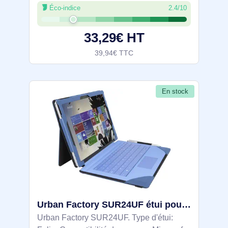
Éco-indice
2.4/10
maximale de l’écran: 27,9 cm (11"). Poids:
375,5 g
33,29€ HT
39,94€ TTC
En stock
Urban Factory SUR24UF étui pour tablette 31,2 cm (12.3") Folio Bleu
Urban Factory SUR24UF. Type d'étui: