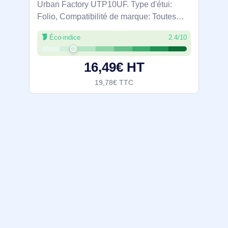
Urban Factory UTP10UF. Type d'étui:
Folio, Compatibilité de marque: Toutes
marques, Taille maximale de l’écran: 25,6
Éco-indice
2.4/10
cm (10.1"). Poids: 311 g
16,49€ HT
19,78€ TTC