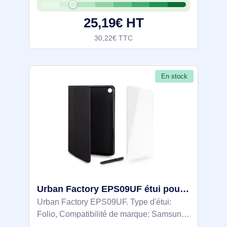
308 g
25,19€ HT
30,22€ TTC
En stock
Urban Factory EPS09UF étui pour tablette 27,9 cm (11") Folio Noir
Urban Factory EPS09UF. Type d'étui:
Folio, Compatibilité de marque: Samsung,
Compatibilité: Galaxy Tab A9+ 11'', Taille