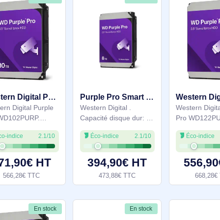
En stock
En stock
Western Digital Purple Pro WD102PURP disque dur 10 To 7200 tr/min 512 Mo 3.5" Série ATA III
Purple Pro Smart Video HDD 8TB - WD8002PURP
Western Digital Purple
Western Digital .
Pro WD102PURP.
Capacité disque dur: 8
Capacité disque dur: 10
To, Vitesse de rotation
Éco-indice
2.1/10
Éco-indice
2.1/10
To, Vitesse de rotation
du disque dur: 7200
du disque dur: 7200
tr/min, Taille du disque
tr/min, Taille du tampon
dur: 3.5", Interface:
471,90€ HT
394,90€ HT
du lecteur de stockage:
SATA, Mémoire cache
566,28€ TTC
473,88€ TTC