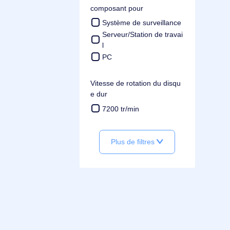
SATA
Taille du disque dur
3.5"
composant pour
Système de surveillance
Serveur/Station de travai
l
PC
Vitesse de rotation du disqu
e dur
7200 tr/min