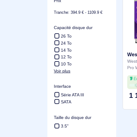
Purple Pro
Voir plus
Prix
Tranche: 394.9 € - 1109.9 €
Capacité disque dur
26 To
24 To
14 To
12 To
10 To
Voir plus
Interface
Série ATA III