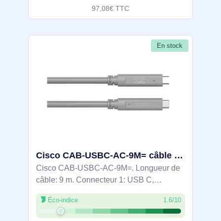
97,08€ TTC
En stock
Cisco CAB-USBC-AC-9M= câble USB USB 3.2 Gen 1 (3.1 Gen 1) 5 Gbit/s 60 W Gris
Cisco CAB-USBC-AC-9M=. Longueur de
câble: 9 m. Connecteur 1: USB C,
Connecteur 2: USB C, Version USB: USB
Éco-indice
1.6/10
3.2 Gen 1 (3.1 Gen 1), Taux de transfert de
données maximal: 5 Gbit/s, Couleur du