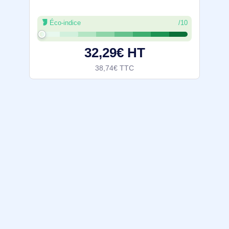
Éco-indice
/10
32,29€ HT
38,74€ TTC