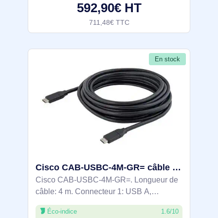
592,90€ HT
produit:
711,48€ TTC
En stock
Cisco CAB-USBC-4M-GR= câble USB USB A Noir
Cisco CAB-USBC-4M-GR=. Longueur de
câble: 4 m. Connecteur 1: USB A,
Connecteur 2: USB A, Couleur du produit:
Éco-indice
1.6/10
Noir