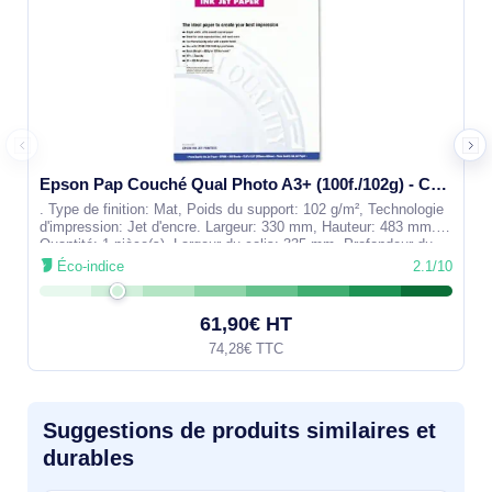
Epson Pap Couché Qual Photo A3+ (100f./102g) - C13S041069
. Type de finition: Mat, Poids du support: 102 g/m², Technologie
d'impression: Jet d'encre. Largeur: 330 mm, Hauteur: 483 mm.
Quantité: 1 pièce(s), Largeur du colis: 335 mm, Profondeur du
colis: 495
Éco-indice
2.1/10
61,90€ HT
74,28€ TTC
Suggestions de produits similaires et
durables