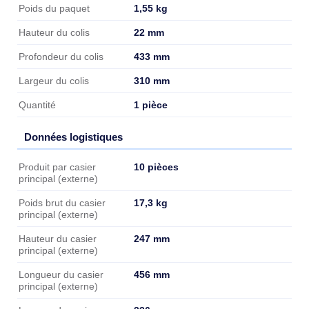
Informations sur l'emballage
1,55 kg
Poids du paquet
22 mm
Hauteur du colis
433 mm
Profondeur du colis
310 mm
Largeur du colis
1 pièce
Quantité
Données logistiques
Données logistiques
10 pièces
Produit par casier
principal (externe)
17,3 kg
Poids brut du casier
principal (externe)
247 mm
Hauteur du casier
principal (externe)
456 mm
Longueur du casier
principal (externe)