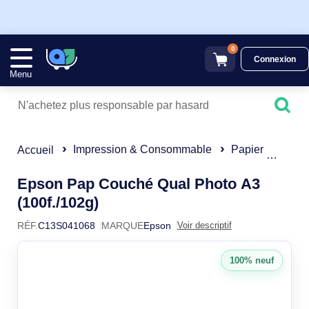
0
Connexion
Menu
Impression & Consommable
Papier
Epson P
Accueil
Epson Pap Couché Qual Photo A3
C13S041068
(100f./102g)
RÉF.
C13S041068
MARQUE
Epson
Voir descriptif
100% neuf