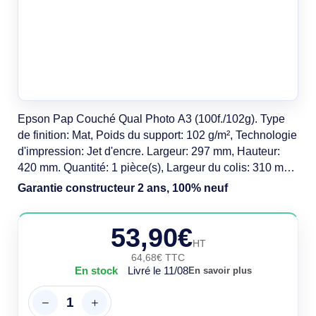
Epson Pap Couché Qual Photo A3 (100f./102g). Type
de finition: Mat, Poids du support: 102 g/m², Technologie
d'impression: Jet d'encre. Largeur: 297 mm, Hauteur:
420 mm. Quantité: 1 pièce(s), Largeur du colis: 310 mm,
Profondeur du colis: 433 mm. Largeur de la palette
Garantie constructeur 2 ans, 100% neuf
(RU): 100 cm, Longueur de la palette (RU): 120 cm,
Hauteur de la palette (RU): 148 cm. Pays d'origine:
53,90€
Japon
HT
64,68€ TTC
En stock
Livré le 11/08
En savoir plus