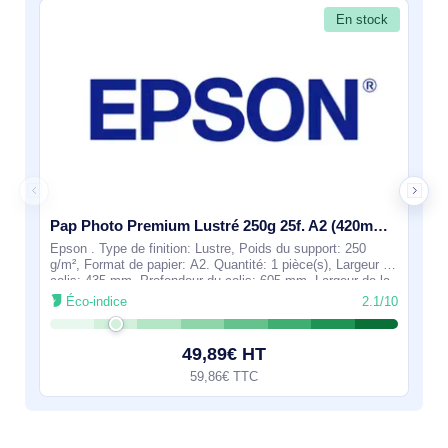
En stock
Pap Photo Premium Lustré 250g 25f. A2 (420mmx594mm) - C13S042123
Epson . Type de finition: Lustre, Poids du support: 250
g/m², Format de papier: A2. Quantité: 1 pièce(s), Largeur du
colis: 435 mm, Profondeur du colis: 605 mm. Largeur de la
palette (RU): 100 cm,
Éco-indice
2.1/10
49,89€ HT
59,86€ TTC