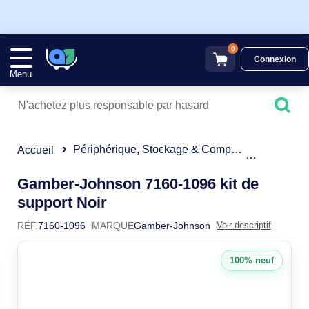
0
Connexion
Menu
Périphérique, Stockage & Composant
Accessoi
Accueil
Gamber-Johnson 7160-1096 kit de
7160-1096
support Noir
RÉF.
7160-1096
MARQUE
Gamber-Johnson
Voir descriptif
100% neuf