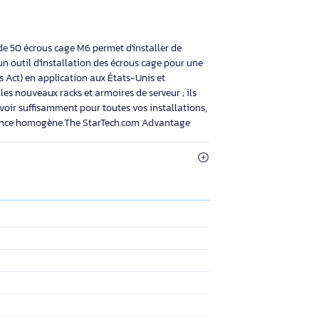
StarTech.com de Serveurs, Armoires et
produit: Ecrou
Boîtiers de 19" ou 10", Argent - TAA.
, Couleur du
Type: Vis, Couleur du produit: Argent.
r: 13 mm,
Quantité: 20 pièce(s). Poids: 210 g
2.1/10
Éco-indice
2.1/10
Hauteur: 9 mm.
).
€ HT
20,19€ HT
 TTC
24,22€ TTC
aquet pratique de 50 écrous cage M6 permet d'installer de
 pack inclut un outil d'installation des écrous cage pour une
ade Agreements Act) en application aux États-Unis et
ur installer les nouveaux racks et armoires de serveur ; ils
garantit d'en avoir suffisamment pour toutes vos installations,
ir pour une apparence homogène.The StarTech.com Advantage