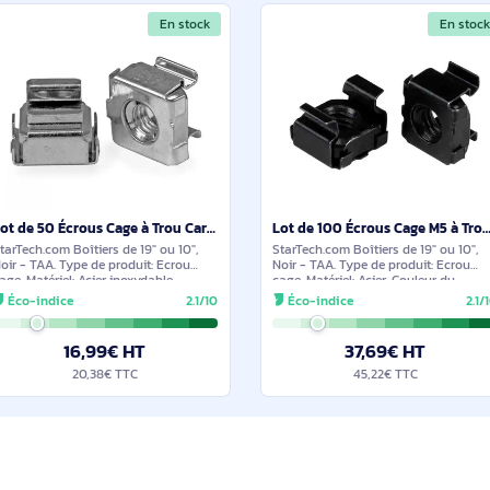
rotation: 360°. Tensi
Éco-indice
2.1/10
Éco-indice
V, Courant de sortie 
25,19€ HT
29,1
30,22€ TTC
35,02
ilaires et durables
En stock
Lot de 50 Écrous Cage à Trou Carré 10-32 et Outil d'Installation pour Baies de Serveurs, Armoires et - CABCAGENUTS