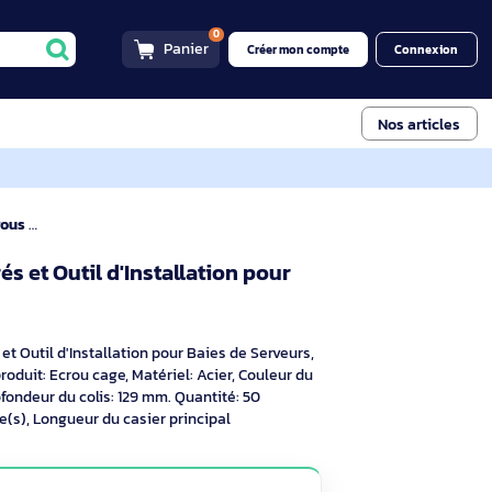
0
Panier
Créer mon compt
rrés et Outil d'Installation pour Baies de
rous Carrés et Outil d'Installation pour
CABCAGENUT6B
 et
r descriptif
Trous Carrés et Outil d'Installation pour Baies de Serveurs,
 TAA. Type de produit: Ecrou cage, Matériel: Acier, Couleur du
colis: 63 mm, Profondeur du colis: 129 mm. Quantité: 50
xterne): 38 pièce(s), Longueur du casier principal