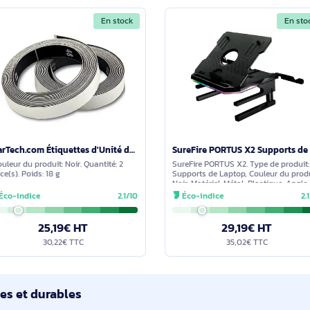
cernant ce produit. Nous vous invitons à partager vos interroga
détaillée dans les meilleurs délais.
imilaires
En stock
StarTech.com Étiquettes d'Unité de Rack Jusqu'à 49U - RKUNITAPE
. Couleur du produit: Noir. Quantité: 2
SureFire PORTUS X2.
pièce(s). Poids: 18 g
Supports de Laptop,
Noir, Matériel: Métal