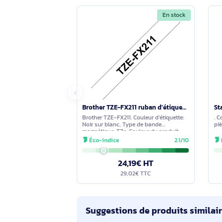
Serveurs, Armoires et
Aucune question n'a été formulée con
s'engage à vous fournir une réponse 
Comparez avec des produits s
En stock
Brother TZE-FX211 ruban d'étiquette Noir sur blanc - TZEFX211
Brother TZE-FX211. Couleur d'étiquette:
Noir sur blanc, Type de bande
magnétique: TZe, Couleur du produit: