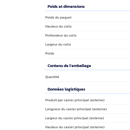
Caractéristiques techniques
Caractéristiques
Caractéristiques
Certification
Matériel
Type de filetage de raccordement
Couleur du produit
Type de produit
Poids et dimensions
Poids et dimensions
Poids du paquet
Hauteur du colis
Profondeur du colis