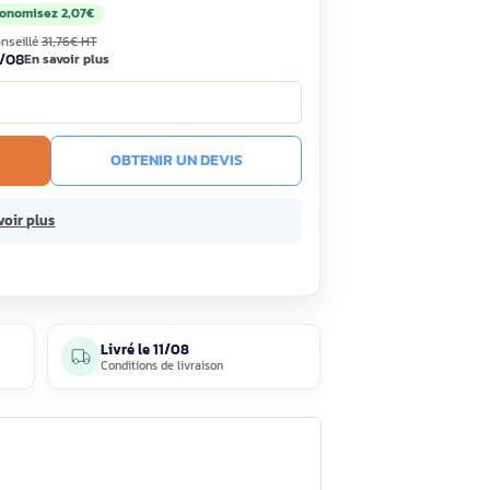
69€
Économisez 2,07€
HT
TC
· Prix public conseillé
31,76€ HT
ock
Livré le 11/08
En savoir plus
e prix !
R AU PANIER
OBTENIR UN DEVIS
ans frais.
En savoir plus
5 avis
Livré le
11/08
clients
Conditions de livraison