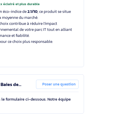
Un choix éclairé et plus durable
Avec un éco-indice de
2.1/10
, ce produit se situe
dans la moyenne du marché.
Votre choix contribue à réduire l'impact
environnemental de votre parc IT tout en alliant
performance et fiabilité.
Merci pour ce choix plus responsable.
allation pour Baies de
Poser une question