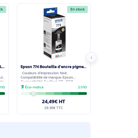
tions à travers le formulaire ci-dessous. Notre équipe
En stock
En stock
SureFire PORTUS X2 Supports de Laptop Noir 43,9 cm (17.3") - 48843
Epson 774 Bouteille d’encre pigmentaire noire EcoTank - C13T774140
 Type de produit:
. Couleurs d'impression: Noir,
 Couleur du produit:
Compatibilité de marque: Epson,
, Plastique. Angle de
Compatibilité: EcoTank ET-4550