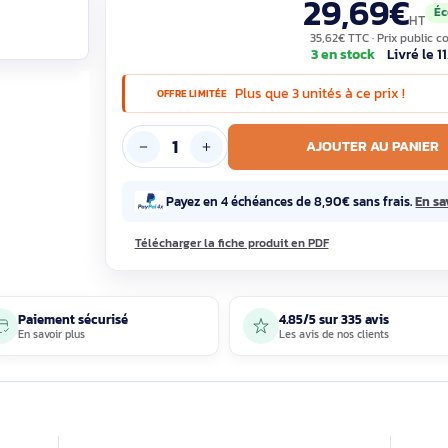
Garantie constructeur 2 ans, 100% neuf
29,
35,62€ T
3 en st
Plus que 3 unités à c
OFFRE LIMITÉE
AJOUTE
Payez en 4 échéances de 8,90€ s
Télécharger la fiche produit en PDF
Paiement sécurisé
4.85/5 sur 33
En savoir plus
Les avis de nos 