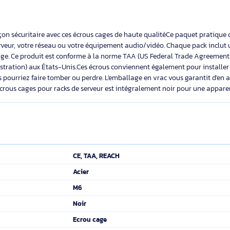
StarTech.com Boîtiers de 19" ou 10",
StarTech.com Boîtiers de 19" ou 10",
Noir - TAA. Type de produit: Ecrou
Noir - TAA. Type de 
cage, Matériel: Acier inoxydable,
cage, Matériel: Acier
Couleur du produit: Acier inoxydable.
produit: Noir. Largeu
Éco-indice
2.1/10
Éco-indice
Poids: 223,2 g, Largeur du colis: 125
Profondeur: 13 mm, 
mm, Profondeur
Quantité: 100 pièce(s
16,99€ HT
37,69
20,38€ TTC
45,22€
ck de façon sécuritaire avec ces écrous cages de haute qualitéCe p
tre serveur, votre réseau ou votre équipement audio/vidéo. Chaque
écrou cage. Ce produit est conforme à la norme TAA (US Federal Tr
dministration) aux États-Unis.Ces écrous conviennent également po
que vous pourriez faire tomber ou perdre. L'emballage en vrac vous 
fini des écrous cages pour racks de serveur est intégralement no