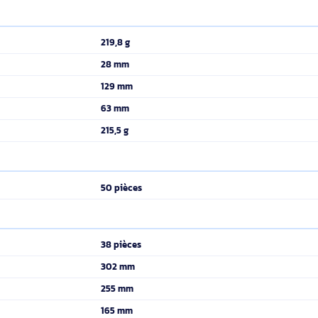
CE, TAA, REACH
Acier
M6
Noir
Ecrou cage
219,8 g
28 mm
129 mm