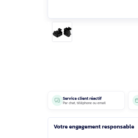
Service client réactif
Par
chat
,
téléphone
ou
email