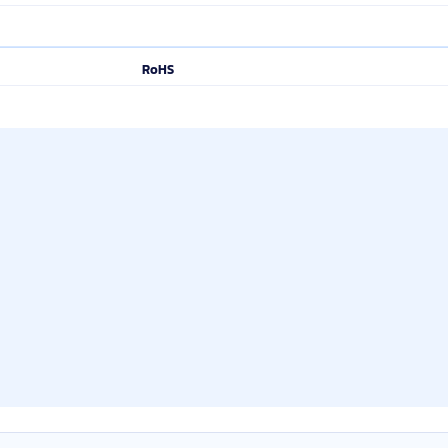
63 mm
215,5 g
50 pièces
38 pièces
302 mm
255 mm
165 mm
RoHS