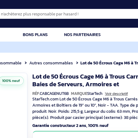
CATION
BONS PLANS
NOS PARTENAIRES
Consommable
Autres consommables
Lot de 50 Écrous Cage M6 à Trous Ca
Lot de 50 Écrous Cage M6 à T
100% neuf
Baies de Serveurs, Armoires
RÉF.
CABCAGENUT6B
MARQUE
StarTech
Voi
StarTech.com Lot de 50 Écrous Cage M6 à 
Armoires et Boîtiers de 19" ou 10", Noir -
produit: Noir. Poids: 215,5 g, Largeur du 
pièce(s). Produit par casier principal (e