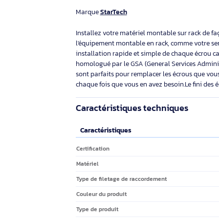
. Couleur du produit: Noir. Quantité: 2
pièce(s). Poids: 18 g
Éco-indice
2.1/10
25,19€ HT
30,22€ TTC
Description
Marque
StarTech
Installez votre matériel montable sur ra
l'équipement montable en rack, comme vo
installation rapide et simple de chaque 
homologué par le GSA (General Services A
sont parfaits pour remplacer les écrous 
chaque fois que vous en avez besoin.Le 