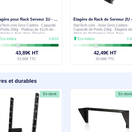
similaires
En stock
Étagère pour Rack Serveur 1U - Étagère Universelle pour Rack/Armoire d'Équipement Réseau 19" - Acier - CABSHELF116
StarTech.com Gros Calibre - Capacité
StarTech.com - Acier Gros Calibre -
de Poids 20kg - Plateau de 41cm de
Capacité de Poids 2
Profondeur, Noir. Type: Étagère,
40cm de Profondeur,
Matériau du boîtier/corps: Acier,
Etagère, Matériau du
Éco-indice
3.9/10
Éco-indice
Couleur du produit: Noir. Quantité: 1
Acier, Couleur du pr
pièce(s). Poids: 3,26
2,6 kg
43,89€ HT
42,4
52,66€ TTC
50,98