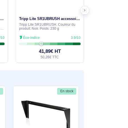
En stock
En stock
Étagère de Rack de Serveur 2U - Plateau Cantilever Universel à Montage en Rack Ventilé pour Rack 19" - CABSHELFV
Tripp Lite SR1UBRUSH accessoire de racks
Tripp Lite SR1UBRUSH. Couleur du
3kg - Étagère de
produit: Noir. Poids: 230 g
 Noir. Type:
 boîtier/corps:
3.9/10
Éco-indice
3.9/10
oduit: Noir. Poids:
9€ HT
41,89€ HT
€ TTC
50,26€ TTC