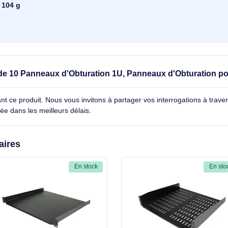
30 mm
42 mm
482 mm
Noir
104 g
le Lot de 10 Panneaux d'Obturation 1U, Panneaux d'
e
cernant ce produit. Nous vous invitons à partager vos interroga
détaillée dans les meilleurs délais.