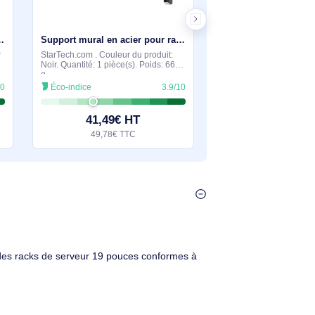
En stock
En stock
Support mural en acier pour rack 2U - 48 cm - RK219WALLV
Support mural en acier pour rack 1U - 48 cm - RK119WALLV
: Rack monté sur
StarTech.com . Couleur du produit:
rack: 2U,
Noir. Quantité: 1 pièce(s). Poids: 660
 maximale: 56,7
g
 Couleur du
3.9/10
Éco-indice
3.9/10
€ HT
41,49€ HT