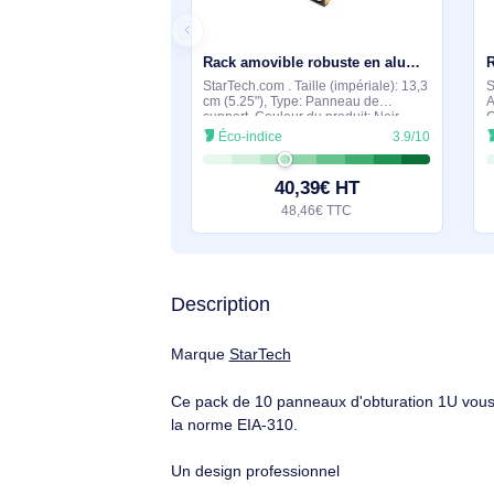
Suggestions de produits si
En stock
Rack amovible robuste en aluminium 5,25" avec ventilateur pour disque dur SATA 3,5" - DRW150SATBK
StarTech.com . Taille (impériale): 13,3
cm (5.25"), Type: Panneau de
support, Couleur du produit: Noir.
Largeur: 147 mm, Profondeur: 190
Éco-indice
3.9/10
mm, Hauteur: 41 mm. Largeur du
colis: 195 mm, Profondeur du
40,39€ HT