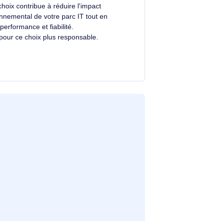
Un choix éclairé et plus durable
Avec un éco-indice de
3.9/10
, ce produit se
situe dans la moyenne du marché.
Votre choix contribue à réduire l'impact
environnemental de votre parc IT tout en
alliant performance et fiabilité.
.
Merci pour ce choix plus responsable.