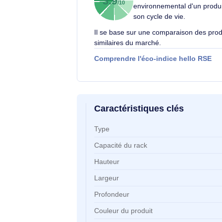
Éco-indice hello RSE
L'éco-indice hello R
globalement l'impact
3.9
/10
environnemental d'un
son cycle de vie.
Il se base sur une comparaison d
similaires du marché.
Comprendre l'éco-indice hello
Caractéristiques clés
Caractéristiques clés
Type
Capacité du rack