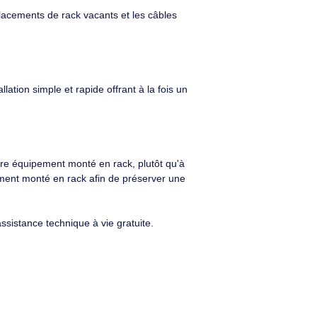
€ TTC
49,78€ TTC
culation d'air des racks de serveur 19 pouces conformes à
ouvrant les emplacements de rack vacants et les câbles
our une installation simple et rapide offrant à la fois un