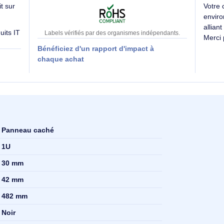
Des labels exigeants pour un impact maîtrisé
SE évalue
Impact carbone inconnu
 produit sur
es produits IT
Labels vérifiés par des organismes indépendants
Bénéficiez d'un rapport d'impact à
 RSE
chaque achat
Panneau caché
1U