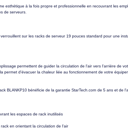
55,66€ TTC
53,74
 vous permettra d'améliorer sensiblement l'apparence et la cir
frent une esthétique à la fois propre et professionnelle en rec
des salles de serveurs.
ons se verrouillent sur les racks de serveur 19 pouces standard p