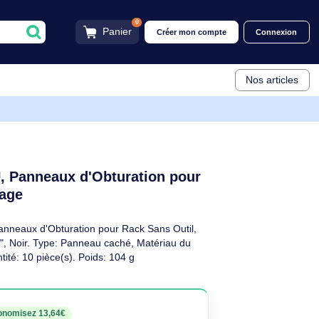
0
Panier
Créer mon compt
pour Rack Sans Outil,
ration 1U, Panneaux d'Obturation pour
BLANKP10
x de Montage
escriptif
uration 1U, Panneaux d'Obturation pour Rack Sans Outil,
k Serveur 19", Noir. Type: Panneau caché, Matériau du
uit: Noir. Quantité: 10 pièce(s). Poids: 104 g
euf