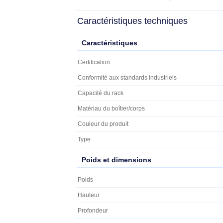
gain de temps et d'effort.
Circulation d'air améliorée
Dotés d'un design solide, les panneaux 
travers les emplacements de rack vaca
température opérationnelle optimale.
Chaque panneau d'obturation inclus dan
The StarTech.com Advantage
- Créez un style épuré et professionnel
- Installation sans souci et sans outils
- Favorise le refroidissement passif au s
Caractéristiques techniques
Caractéristiques