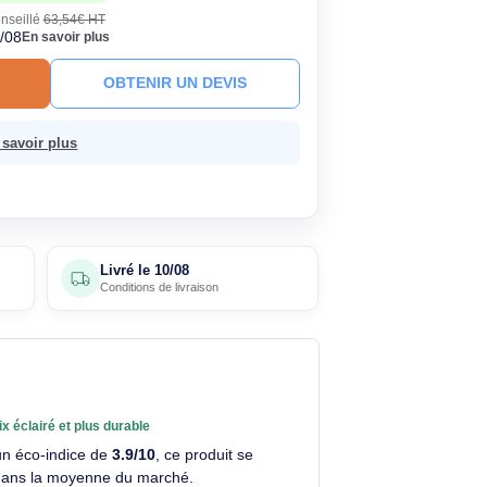
90€
Économisez 13,64€
HT
TC
· Prix public conseillé
63,54€ HT
ck
Livré le 10/08
En savoir plus
R AU PANIER
OBTENIR UN DEVIS
 sans frais.
En savoir plus
4 avis
Livré le
10/08
clients
Conditions de livraison