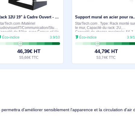
milaires et durables
En stock
Rack 12U 19" à Cadre Ouvert - Rack Réseau Autoportant à 2 Montants pour Panneaux de Brassage/Données - RK12OD
StarTech.com /Matériel
StarTech.com . Type
Audiovisuel/IT/Communication/Studio/Bureau,
le mur, Capacité du 
Capacité de 50kg, avec Écrous et Vis
Capacité de charge
de Cage. Type: Rack autonome,
kg. Poids: 748,7 g.
Éco-indice
3.9/10
Éco-indice
Capacité du rack: 12U, Capacité de
produit: Noir
charge maximale: 50 kg. Poids:
46,39€ HT
44,79