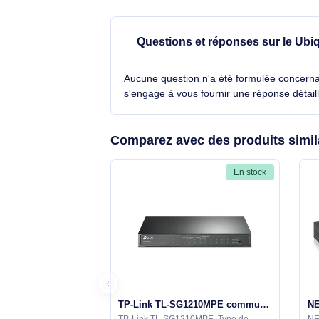
Support de trames étendues (Ju
Frames)
Grille de montage
Voir toutes les caractéristiques
Questions et réponses sur l
supportant l'alimentat
Aucune question n'a été formulée con
s'engage à vous fournir une réponse 
Comparez avec des produits 
En stock