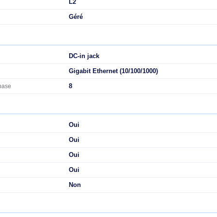
ur: Géré, Banc de commutateurs: L2. Type de port Ethernet RJ
rnet RJ-45 de commutation de base: 8. Capacité de commutation:
thernet, supportant l'alimentation via ce port (PoE). Montage m
L2
Géré
DC-in jack