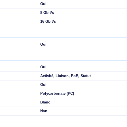
Gigabit Ethernet (10/100/1000)
 de base
8
tion de base
Oui
Oui
Oui
Oui
Non
Oui
8 Gbit/s
16 Gbit/s