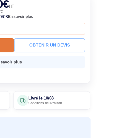
euf
134,90€
HT
161,88€ TTC
ock
Livré le 10/08
En savoir plus
à ce prix !
R AU PANIER
OBTENIR UN DEVIS
 sans frais.
En savoir plus
4 avis
Livré le
10/08
clients
Conditions de livraison