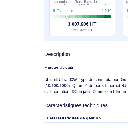
En stock
Ubiquiti UniFi ECS-48-PoE Géré L2/L3 10G Ethernet (100/1000/10000) Connexion Ethernet, supportant l' - ECS-48-POE-EU
Ubiquiti UniFi ECS-48-PoE. Type de
commutateur: Géré, Banc de
commutateurs: L2/L3. Type de port
Ethernet RJ-45 de commutation de
Éco-indice
2.7/10
base: 10G Ethernet
(100/1000/10000), Quantité de ports
Ethernet RJ-45
3 007,90€ HT
3 609,48€ TTC