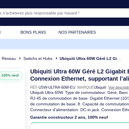
CATION
BONS PLANS
NOS PARTENAIRES
ique
Réseau
Switchs et Hubs
Ubiquiti Ultra 60W Géré L2 Gigabit Ethernet (10/100/1000) 
Ubiquiti Ultra 60W Géré L2
100% neuf
Connexion Ethernet, suppo
RÉF.
USW-ULTRA-60W-EU
MARQUE
Ubiqui
Ubiquiti Ultra 60W. Type de commutateu
RJ-45 de commutation de base: Gigabit 
de commutation de base: 8. Capacité de
Connecteur d'alimentation: DC-in jack. C
(PoE). Montage