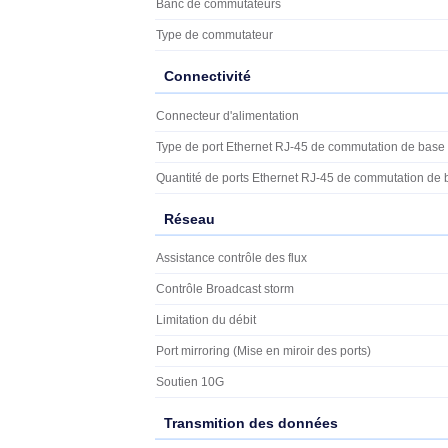
Description
Marque
Ubiquiti
Ubiquiti Ultra 60W. Type de commutate
(10/100/1000), Quantité de ports Ethe
d'alimentation: DC-in jack. Connexion E
Caractéristiques techniques
Caractéristiques de gestion
Caractéristiques de gestion
Banc de commutateurs
Type de commutateur
Connectivité
Connectivité
Connecteur d'alimentation