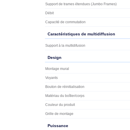
Type de port Ethernet RJ-45 de commutation
Quantité de ports Ethernet RJ-45 de commuta
Réseau
Réseau
Assistance contrôle des flux
Contrôle Broadcast storm
Limitation du débit
Port mirroring (Mise en miroir des ports)
Soutien 10G
Transmition des données
Transmition des données
Support de trames étendues (Jumbo Frames)
Débit
Capacité de commutation