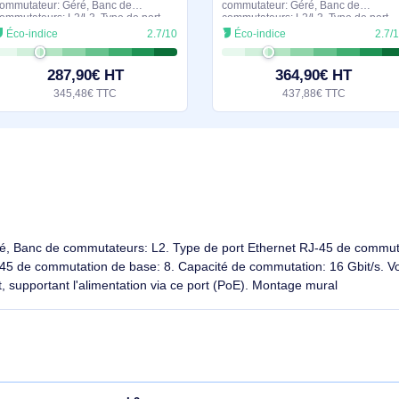
En stock
Ubiquiti UniFi 16-Port PoE Géré L2/L3 Gigabit Ethernet (10/100/1000) Connexion Ethernet, supportant - USW-16-POE-EU
Ubiquiti UniFi 16-Port PoE. Type de
Ubiquiti UniFi 24-P
commutateur: Géré, Banc de
commutateur: Géré,
commutateurs: L2/L3. Type de port
commutateurs: L2/L3
Ethernet RJ-45 de commutation de
Ethernet RJ-45 de 
Éco-indice
2.7/10
Éco-indice
base: Gigabit Ethernet (10/100/1000),
base: Gigabit Ether
Quantité de ports Ethernet
Quantité de ports E
287,90€ HT
364,9
345,48€ TTC
437,88