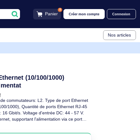
0
Panier
Créer mon compt
Connexion Ethernet,
 Gigabit Ethernet (10/100/1000)
USW-ULTRA-60W-EU
rtant l'alimentat
ti
Voir descriptif
r: Géré, Banc de commutateurs: L2. Type de port Ethernet
Ethernet (10/100/1000), Quantité de ports Ethernet RJ-45
 commutation: 16 Gbit/s. Voltage d'entrée DC: 44 - 57 V.
onnexion Ethernet, supportant l'alimentation via ce port