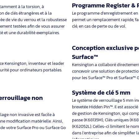
d'emplacement de verrouillage de
Verrouillage à comb
câble: Kensington, Type d’ancre à
d'emplacement de ve
rainure de sécurité: Standard. Largeur
câble: Kensington. L
du colis: 145 mm, Profondeur du
154 mm, Profondeur
47,69€ HT
47,69
57,22€ TTC
57,22€
ste
Programme Re
âble, notamment à la torsion, à
utilisation de clés étrangères et à la
Le programme d’enre
e la durée de vie du verrou et la robustesse
permet un remplaceme
rigoureusement testées afin de vous assurer
clé, en cas de perte o
 fiabilité et une durabilité exemplaires.