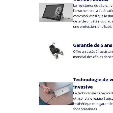
câble: Kensington, Type d’ancre à
rainure de sécurité: Triangulaire.
Largeur du colis: 120 mm, Profondeur
du colis: 192 mm,
59,90€ HT
71,88€ TTC
Description
Marque
Kensington
Verrou robu
La résistance du c
l’arrachement, à l’
corrosion, ainsi qu
de la clé ont été 
une protection, une