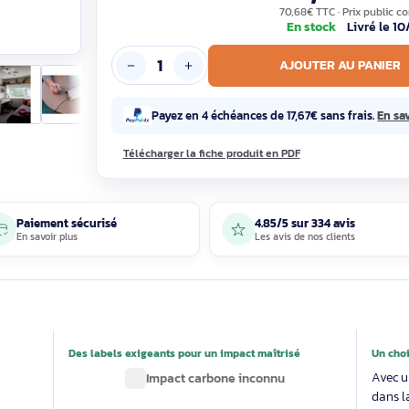
58,
70,68€ T
En sto
AJOUTE
Payez en 4 échéances de 17,67€ s
Télécharger la fiche produit en PDF
Paiement sécurisé
4.85/5 sur 33
En savoir plus
Les avis de nos 
able