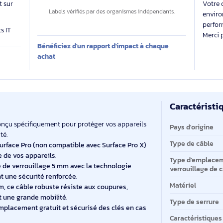
Des labels exigeants pour un impact maîtrisé
 évalue
Impact carbone inconnu
 produit sur
Labels vérifiés par des organismes indépendants.
produits IT
Bénéficiez d'un rapport d'impact à chaque
E
achat
Ca
Ca
ngton, conçu spécifiquement pour protéger vos appareils
Pa
efficacité.
Ty
avec Surface Pro (non compatible avec Surface Pro X)
sthétique de vos appareils.