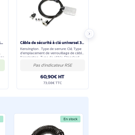
tions à travers le formulaire ci-dessous. Notre équipe
En stock
En stock
Verrou à clé pour ordinateur portable NanoSaver - K64444WW
Câble de sécurité à clé universel 3 en 1 - K62318WW
es utilisations:
Kensington . Type de serrure: Clé, Type
 Type de serrure:
d'emplacement de verrouillage de câble:
ment de verrouillage
Kensington, Type de câble: Standard
n. Diamètre du
s par palette(EU):