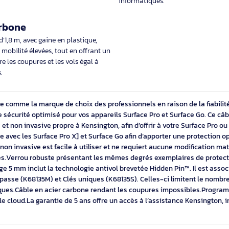
Conception ex
5 ans
Surface™
assistance Kensington, inventeur et leader
Kensington a collabo
 de sécurité pour ordinateurs portables.
concevoir une soluti
pour les Surface™ Pr
Système de c
 de verrouillage non
Le système de verrou
brevetée Hidden Pin™
de gestion de Kensin
errouillage non invasive est facile à
passe (K68135M), Clé
iert aucune modification matérielle. Ainsi,
(K62052L). Celles-ci 
garantie de votre Surface Pro ou Surface Go
dans l’entreprise afi
informatiques.
ier carbone
arbone d’1,8 m, avec gaine en plastique,