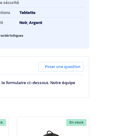
pe d'emplacement de
Kensington
rrouillage de câble
tériel
Acier au carbone
pe de serrure
Clé
ractéristiques du câble
Passe-partout
 verrouillage de sécurité
illeures utilisations
Tablette
uleur du produit
Noir, Argent
oir toutes les caractéristiques
Poser une question