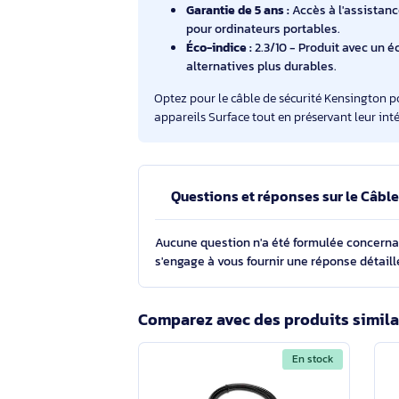
Technologie de verrouillage :
S
antivol brevetée Hidden Pin™, 
Câble en acier carbone :
Mesura
torsions et intempéries tout en
Programme Register & Retriev
de perte, pour une tranquillité d
Garantie de 5 ans :
Accès à l'as
pour ordinateurs portables.
Éco-indice :
2.3/10 - Produit av
alternatives plus durables.
Optez pour le câble de sécurité Kensi
appareils Surface tout en préservant le
Questions et réponses sur le 