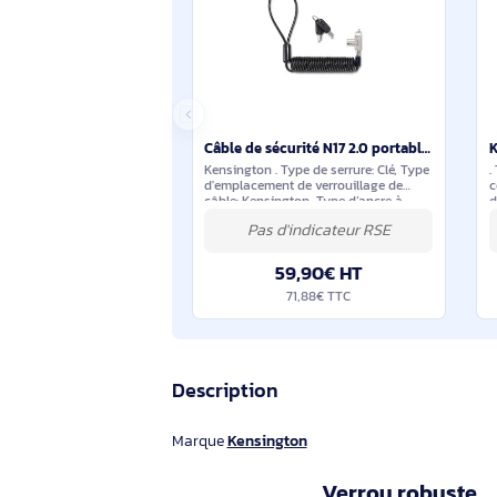
49,59€ HT
59,50€ TTC
Suggestions de produits sim
En stock
Câble de sécurité N17 2.0 portable à clé pour encoches Wedge - K60511WW
Kensington . Type de serrure: Clé, Type
d'emplacement de verrouillage de