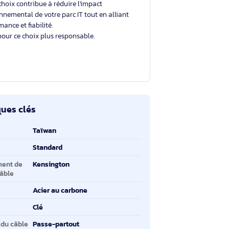
Un choix éclairé et plus durable
Avec un éco-indice de
2.3/10
, ce produit se situe
dans la moyenne du marché.
Votre choix contribue à réduire l'impact
environnemental de votre parc IT tout en alliant
performance et fiabilité.
Merci pour ce choix plus responsable.
ractéristiques clés
ractéristiques clés
ys d'origine
Taïwan
pe de câble
Standard