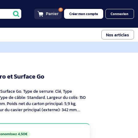
0
Panier
Créer mon compt
ce Pro et Surface Go
K68134WW
 Surface Pro et Surface Go
escriptif
Surface Pro et Surface Go. Type de serrure: Clé, Type
Kensington, Type de câble: Standard. Largeur du colis: 150
du colis: 25 mm. Poids net du carton principal: 5,9 kg,
00 mm, Longueur du casier principal (externe): 342 mm.