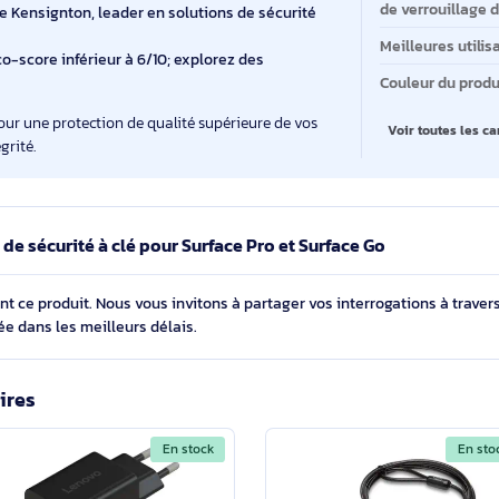
Ty
ystème de verrouillage 5 mm avec la technologie
ve
assurant une sécurité renforcée.
Ma
nt 1,8 m, ce câble robuste résiste aux coupures,
 offrant une grande mobilité.
Ty
e™ :
Remplacement gratuit et sécurisé des clés en cas
'esprit.
Ca
de
sistance Kensignton, leader en solutions de sécurité
Me
ec un éco-score inférieur à 6/10; explorez des
Co
ngton pour une protection de qualité supérieure de vos
V
ur intégrité.
Câble de sécurité à clé pour Surface Pro et Surface Go