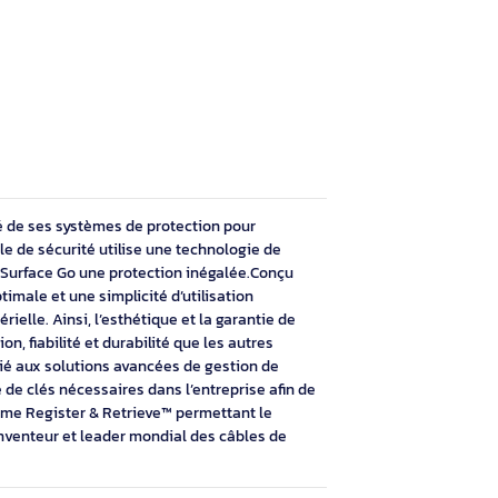
clusive pour les appareils
ré directement avec Microsoft afin de
on de protection de niveau professionnel
o et Surface™ Go.
lé 5 mm
illage 5 mm inclut la technologie antivol
. Il est associé aux solutions avancées
gton, qui comprennent les options Clés
s uniques (K68135S) et Clés identiques
limitent le nombre de clés nécessaires
n de simplifier la tâche des responsables