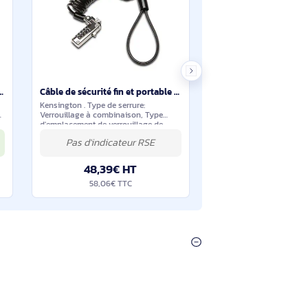
0€ HT
60,90€ HT
€ TTC
73,08€ TTC
En stock
En stock
Câble de sécurité NanoSaver ultrafin à combinaison - K60603WW
Câble de sécurité fin et portable à combinaison pour encoche standard - K60625WW
es utilisations:
Kensington . Type de serrure:
 Type de serrure:
Verrouillage à combinaison, Type