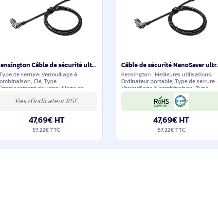
47×35×30 mm (49 cc),
1650
33,89€ HT
58,9
40,66€ TTC
70,68
ilaires et durables
En stock
Kensington Câble de sécurité ultrafin à combinaison - K60600WW
. Type de serrure: Verrouillage à
Kensington . Meilleur
combinaison, Clé, Type
Ordinateur portable,