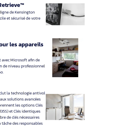
inaison, Type
d'emplacement de verrouillage de
rrouillage de
câble: Kensington, Type d’ancre à
argeur du colis:
rainure de sécurité: Standard. Largeur
du colis: 125 mm, Profondeur
€ HT
48,39€ HT
 TTC
58,06€ TTC
gister & Retrieve™
gistrement en ligne de Kensington
nt rapide, facile et sécurisé de votre
u de vol.