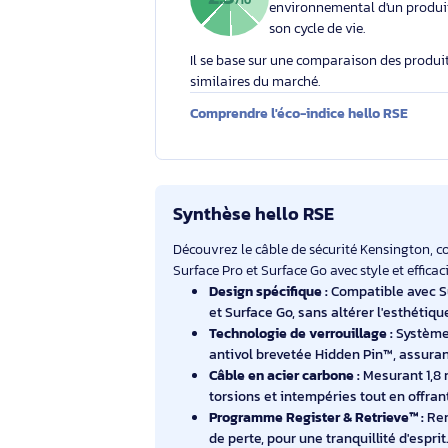
Éco-indice hello RSE
L'éco-indice hello RSE
globalement l'impact
2.3
/10
environnemental d'un
son cycle de vie.
Il se base sur une comparaison des 
similaires du marché.
Comprendre l'éco-indice hello RS
Synthèse hello RSE
Découvrez le câble de sécurité Kensi
Surface Pro et Surface Go avec style et 
Design spécifique :
Compatible 
et Surface Go, sans altérer l'e