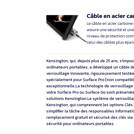
Garantie de 
Offre un accès à l’
mondial des câbles
Technologie
invasive
La technologie de v
utiliser et ne requ
l’esthétique et la 
sont préservées.
Câble en ac
Le câble en acier c