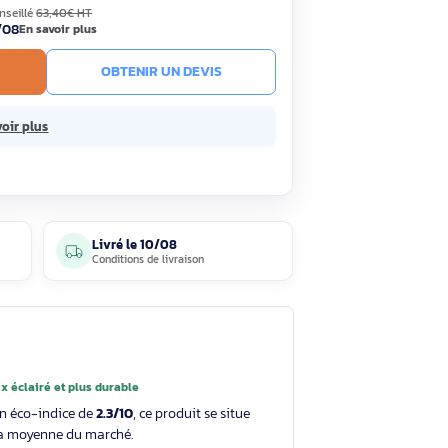
90€
Économisez 4,50€
HT
TC
· Prix public conseillé
63,40€ HT
ck
Livré le 10/08
En savoir plus
R AU PANIER
OBTENIR UN DEVIS
ans frais.
En savoir plus
4 avis
Livré le
10/08
clients
Conditions de livraison