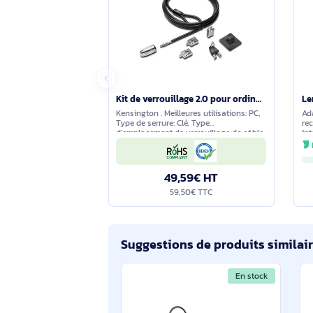
Aucune question n'a été formulée con
s'engage à vous fournir une réponse 
Comparez avec des produits s
En stock
Kit de verrouillage 2.0 pour ordinateurs de bureau et périphériques - K64424WW
Kensington . Meilleures utilisations: PC,
Type de serrure: Clé, Type
d'emplacement de verrouillage de câble:
Kensington. Produits par palette(EU):
750 pièce(s)