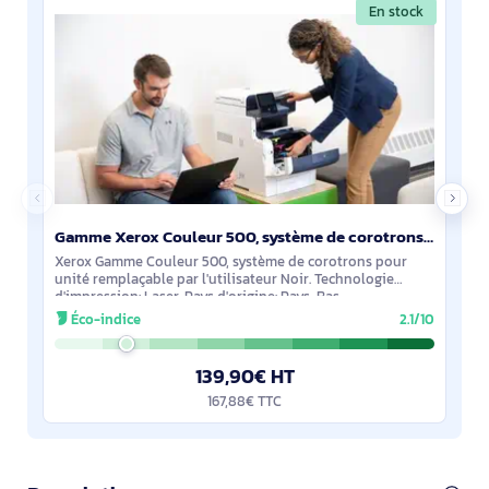
En stock
Gamme Xerox Couleur 500, système de corotrons pour unité remplaçable par l'utilisateur Noir - 013R00650
Xerox Gamme Couleur 500, système de corotrons pour
unité remplaçable par l'utilisateur Noir. Technologie
d'impression: Laser, Pays d'origine: Pays-Bas,
Compatibilité: Colour C60/C70, 700i/700, Colour
Éco-indice
2.1/10
139,90€ HT
167,88€ TTC