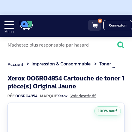
0
Connexion
Menu
Impression & Consommable
Toner
Xerox 006R0
Accueil
Xerox 006R04854 Cartouche de toner 1
006R04854
pièce(s) Original Jaune
RÉF.
006R04854
MARQUE
Xerox
Voir descriptif
100% neuf