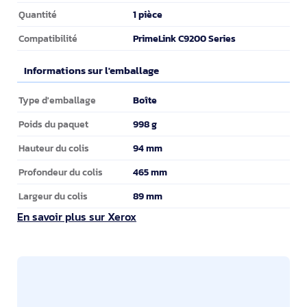
1 pièce
Quantité
PrimeLink C9200 Series
Compatibilité
Informations sur l'emballage
Informations sur l'emballage
Boîte
Type d'emballage
998 g
Poids du paquet
94 mm
Hauteur du colis
465 mm
Profondeur du colis
89 mm
Largeur du colis
En savoir plus sur Xerox