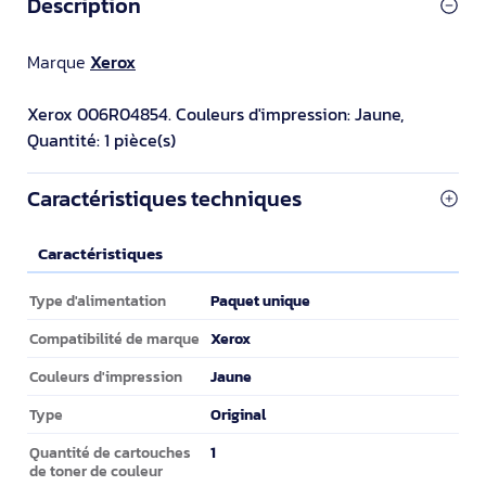
Description
Marque
Xerox
Xerox 006R04854. Couleurs d'impression: Jaune,
Quantité: 1 pièce(s)
Caractéristiques techniques
Caractéristiques
Caractéristiques
Paquet unique
Type d'alimentation
Xerox
Compatibilité de marque
Jaune
Couleurs d'impression
Original
Type
1
Quantité de cartouches
de toner de couleur