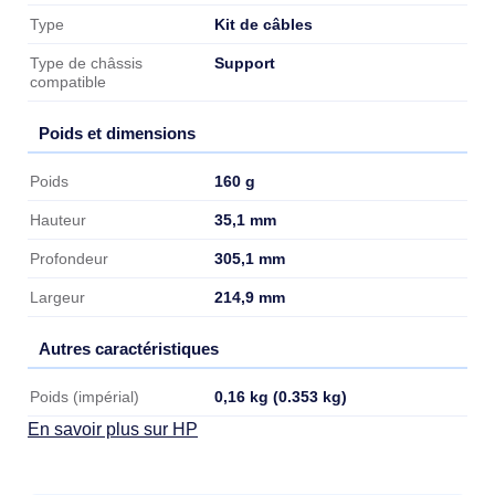
Kit de câbles
Type
Support
Type de châssis
compatible
Poids et dimensions
Poids et dimensions
160 g
Poids
35,1 mm
Hauteur
305,1 mm
Profondeur
214,9 mm
Largeur
Autres caractéristiques
Autres caractéristiques
0,16 kg (0.353 kg)
Poids (impérial)
En savoir plus sur HP