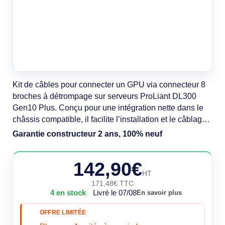
Kit de câbles pour connecter un GPU via connecteur 8
broches à détrompage sur serveurs ProLiant DL300
Gen10 Plus. Conçu pour une intégration nette dans le
châssis compatible, il facilite l’installation et le câblage
du module. Dimensions 214,9 x 305,1 x 35,1 mm, poids
Garantie constructeur 2 ans, 100% neuf
160 g, pour un montage simple et conforme aux
spécifications du système serveur.
142,90€
HT
171,48€ TTC
4 en stock
Livré le 07/08
En savoir plus
OFFRE LIMITÉE