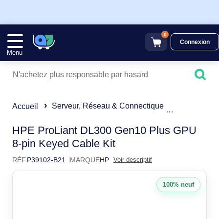
0
Connexion
Menu
Serveur, Réseau & Connectique
Câble diver
Accueil
HP ProLiant DL300 Gen10 
HPE ProLiant DL300 Gen10 Plus GPU
8-pin Keyed Cable Kit
RÉF.
P39102-B21
MARQUE
HP
Voir descriptif
100% neuf