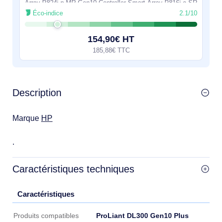
Array P824i-p MR Gen10 Controller Smart Array P816i-a SR
G10 LH Controller Smart Array....
Éco-indice
2.1/10
154,90€ HT
185,88€ TTC
Description
Marque
HP
.
Caractéristiques techniques
Caractéristiques
Caractéristiques
ProLiant DL300 Gen10 Plus
Produits compatibles