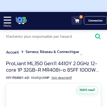
0
Connexion
Menu
Serveur, Réseau & Connectique
Serveur Tou
Accueil
HP ProLiant ML350 Gen11 Se
ProLiant ML350 Gen11 4410Y 2.0GHz 12-
core 1P 32GB-R MR408i-o 8SFF 1000W
RPS Server
RÉF.
P53567-421
MARQUE
HP
Voir descriptif
100% neuf