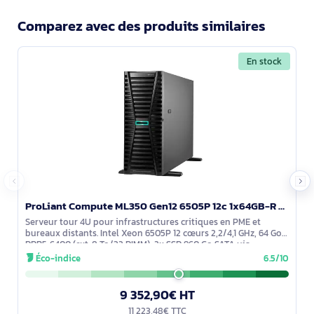
Comparez avec des produits similaires
En stock
ProLiant Compute ML350 Gen12 6505P 12c 1x64GB-R 8SFF MR408i-o 2x960GB SSD 2x1000W PS EU Server - P87787-425
Serveur tour 4U pour infrastructures critiques en PME et
bureaux distants. Intel Xeon 6505P 12 cœurs 2,2/4,1 GHz, 64 Go
DDR5‑6400 (ext. 8 To/32 DIMM), 2x SSD 960 Go SATA via
contrôleur RAID MR408i‑o,
Éco-indice
6.5/10
9 352,90€ HT
11 223,48€ TTC