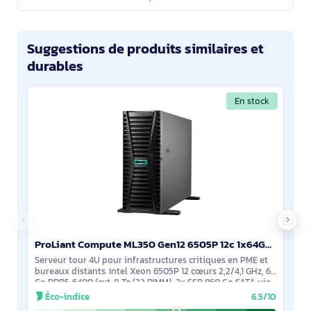
Suggestions de produits similaires et
durables
En stock
ProLiant Compute ML350 Gen12 6505P 12c 1x64GB-R 8SFF MR408i-o 2x960GB SSD 2x1000W PS EU Server - P87787-425
Serveur tour 4U pour infrastructures critiques en PME et
bureaux distants. Intel Xeon 6505P 12 cœurs 2,2/4,1 GHz, 64
Go DDR5‑6400 (ext. 8 To/32 DIMM), 2x SSD 960 Go SATA via
contrôleur RAID MR408i‑o,
Éco-indice
6.5/10