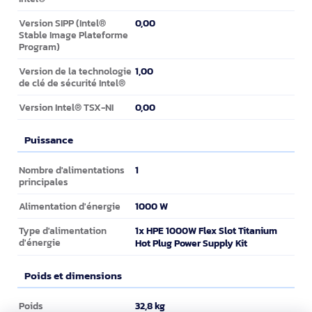
0,00
Version SIPP (Intel®
Stable Image Plateforme
Program)
1,00
Version de la technologie
de clé de sécurité Intel®
0,00
Version Intel® TSX-NI
Puissance
Puissance
1
Nombre d'alimentations
principales
1000 W
Alimentation d'énergie
1x HPE 1000W Flex Slot Titanium
Type d'alimentation
d'énergie
Hot Plug Power Supply Kit
Poids et dimensions
Poids et dimensions
32,8 kg
Poids