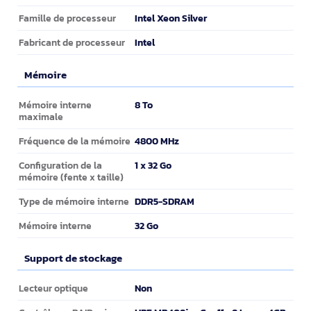
Intel Xeon Silver
Famille de processeur
Intel
Fabricant de processeur
Mémoire
Mémoire
8 To
Mémoire interne
maximale
4800 MHz
Fréquence de la mémoire
1 x 32 Go
Configuration de la
mémoire (fente x taille)
DDR5-SDRAM
Type de mémoire interne
32 Go
Mémoire interne
Support de stockage
Support de stockage
Non
Lecteur optique