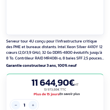
Serveur tour 4U conçu pour l’infrastructure critique
des PME et bureaux distants. Intel Xeon Silver 4410Y 12
cœurs (2,0/3,9 GHz), 32 Go DDR5‑4800 évolutifs jusqu’à
8 To. Contrôleur RAID MR408i‑o, 8 baies SFF 2,5 pouces
hot‑swap, 4 ports Gigabit Ethernet et 4 slots PCIe 5.0 x8.
Garantie constructeur 3 ans, 100% neuf
Sécurité TPM 2.0, UEFI Secure Boot et Silicon Root of
Trust. Alim 1000 W.
11 644,90€
HT
13 973,88€ TTC
Plus de 15 jours
En savoir plus