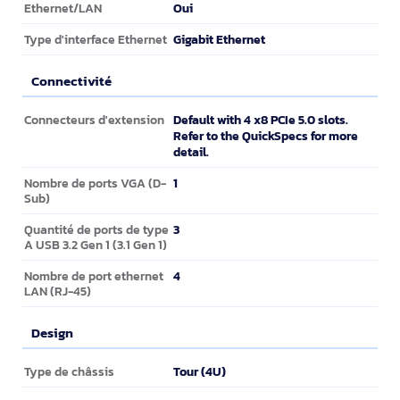
Oui
Ethernet/LAN
Gigabit Ethernet
Type d'interface Ethernet
Connectivité
Connectivité
Default with 4 x8 PCIe 5.0 slots.
Connecteurs d'extension
Refer to the QuickSpecs for more
detail.
1
Nombre de ports VGA (D-
Sub)
3
Quantité de ports de type
A USB 3.2 Gen 1 (3.1 Gen 1)
4
Nombre de port ethernet
LAN (RJ-45)
Design
Design
Tour (4U)
Type de châssis