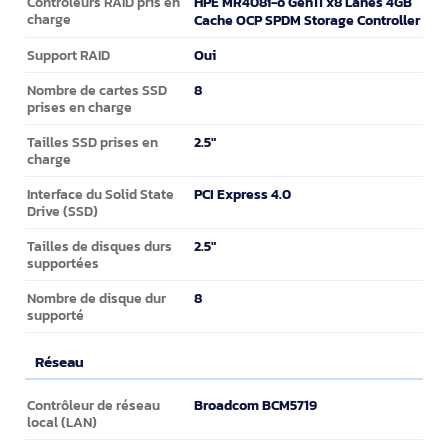
HPE MR408i-o Gen11 x8 Lanes 4GB
Contrôleurs RAID pris en
charge
Cache OCP SPDM Storage Controller
Oui
Support RAID
8
Nombre de cartes SSD
prises en charge
2.5"
Tailles SSD prises en
charge
PCI Express 4.0
Interface du Solid State
Drive (SSD)
2.5"
Tailles de disques durs
supportées
8
Nombre de disque dur
supporté
Réseau
Réseau
Broadcom BCM5719
Contrôleur de réseau
local (LAN)