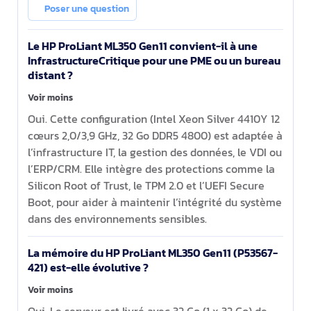
32GB-R MR408i-o 8SFF 1000W RPS
Poser une question
Server
Le HP ProLiant ML350 Gen11 convient-il à une
InfrastructureCritique pour une PME ou un bureau
distant ?
Voir moins
Oui. Cette configuration (Intel Xeon Silver 4410Y 12
cœurs 2,0/3,9 GHz, 32 Go DDR5 4800) est adaptée à
l’infrastructure IT, la gestion des données, le VDI ou
l’ERP/CRM. Elle intègre des protections comme la
Silicon Root of Trust, le TPM 2.0 et l’UEFI Secure
Boot, pour aider à maintenir l’intégrité du système
dans des environnements sensibles.
La mémoire du HP ProLiant ML350 Gen11 (P53567-
421) est-elle évolutive ?
Voir moins