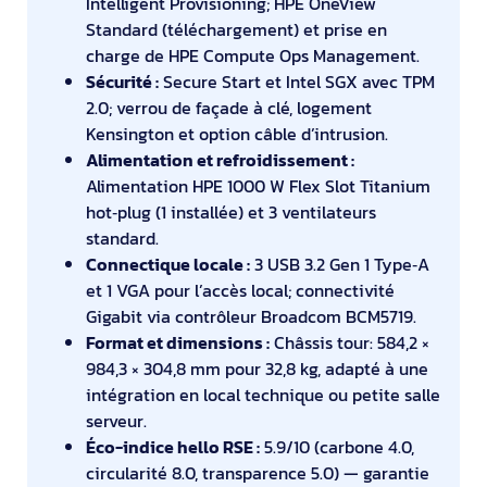
Intelligent Provisioning; HPE OneView
Standard (téléchargement) et prise en
charge de HPE Compute Ops Management.
Sécurité :
Secure Start et Intel SGX avec TPM
2.0; verrou de façade à clé, logement
Kensington et option câble d’intrusion.
Alimentation et refroidissement :
Alimentation HPE 1000 W Flex Slot Titanium
hot‑plug (1 installée) et 3 ventilateurs
standard.
Connectique locale :
3 USB 3.2 Gen 1 Type‑A
et 1 VGA pour l’accès local; connectivité
Gigabit via contrôleur Broadcom BCM5719.
Format et dimensions :
Châssis tour: 584,2 ×
984,3 × 304,8 mm pour 32,8 kg, adapté à une
intégration en local technique ou petite salle
serveur.
Éco-indice hello RSE :
5.9/10 (carbone 4.0,
circularité 8.0, transparence 5.0) — garantie