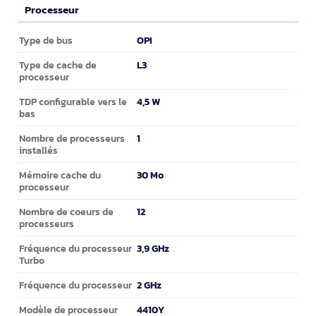
Processeur
Processeur
OPI
Type de bus
L3
Type de cache de
processeur
4,5 W
TDP configurable vers le
bas
1
Nombre de processeurs
installés
30 Mo
Mémoire cache du
processeur
12
Nombre de coeurs de
processeurs
3,9 GHz
Fréquence du processeur
Turbo
2 GHz
Fréquence du processeur
4410Y
Modèle de processeur