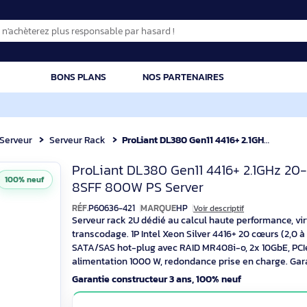
CATION
BONS PLANS
NOS PARTENAIRES
que
Serveur
Serveur Rack
ProLiant DL380 Gen11 4416+ 2.1GHz 20-core 1P 32GB-R MR408i-o NC 8S
HP ProLiant DL380
ProLiant DL380 Gen11 4416+
100% neuf
8SFF 800W PS Server
RÉF.
P60636-421
MARQUE
HP
Voir descriptif
Serveur rack 2U dédié au calcul haute per
transcodage. 1P Intel Xeon Silver 4416+ 
SATA/SAS hot-plug avec RAID MR408i-o, 2
alimentation 1000 W, redondance prise e