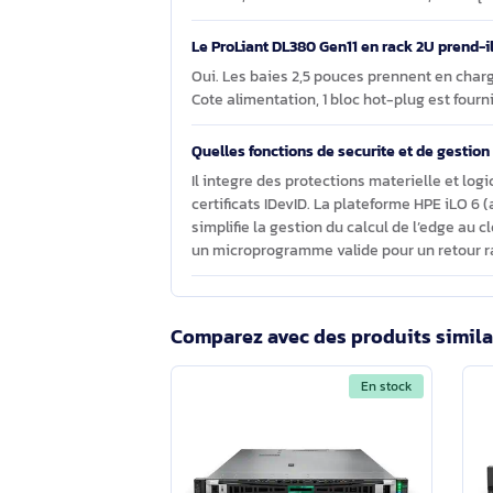
Que comprend le modele P60636-421 
Il integre 1 processeur Intel Xeon Si
MR408i-o Gen11 avec 4 Go de cache, 
(capacite 0 Go). Chassis rack 2U. 1 a
et TPM 2.0. Garantie constructeur: 3
Le serveur HP ProLiant DL380 Gen11 e
Oui. Compatibles: Microsoft Windows 
Ubuntu, Oracle Linux et Oracle VM, ai
Le ProLiant DL380 Gen11 en rack 2U 
Oui. Les baies 2,5 pouces prennent 
Cote alimentation, 1 bloc hot-plug es
Quelles fonctions de securite et de 
Il integre des protections materielle 