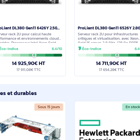
E iLO 6 (avec Intelligent Provisioning) facilite l’administration
edge au cloud. Le serveur peut detecter un etat compromis, empe
etour rapide a un fonctionnement normal.
imilaires
En stock
ProLiant DL380 Gen11 6426Y 2.5GHz 16-core 1P 32GB-R MR408i-o NC 8SFF 1000W PS Server - P60637-421
Serveur rack 2U pour calcul haute
Serveur rack 2U pour
performance et environnements cloud
critiques et virtuali