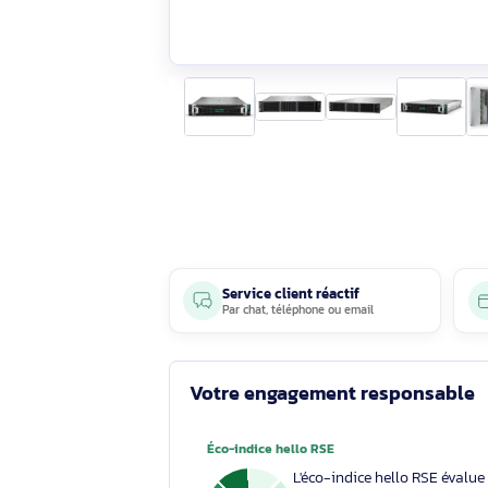
Service client réactif
Par
chat
,
téléphone
ou
email