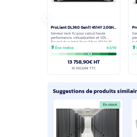
certificats IDevID. La plateforme HP
simplifie la gestion du calcul de l’
un microprogramme valide pour un r
Comparez avec des produits s
En stock
ProLiant DL360 Gen11 4514Y 2.0GHz 16-core 1P 32GB-R MR408i-o NC 8SFF 1000W PS Server - P70542-421
Serveur rack 1U pour calcul haute
performance, virtualisation et VDI.