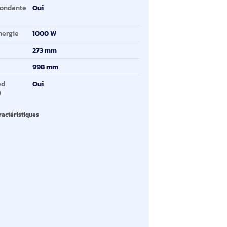
mbre de processeurs
1
is en charge
moire interne maximale
8 To
veaux RAID
0, 1, 5, 6, 10, 50, 60
imentation redondante
Oui
PS)
imentation d'énergie
1000 W
uteur
273 mm
ofondeur
998 mm
ce TPM (Trusted
Oui
atform Module)
oir toutes les caractéristiques