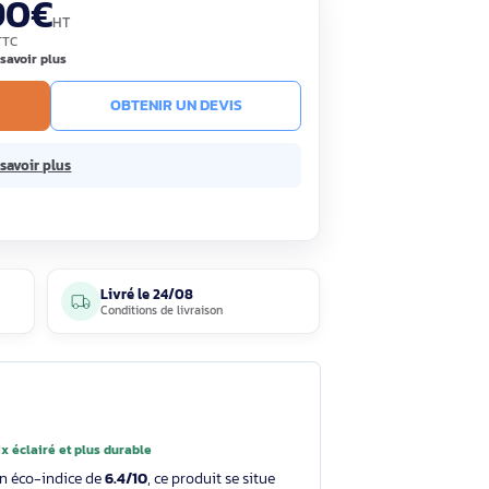
5 183,90€
HT
18 220,68€ TTC
ous 15 jours
En savoir plus
R AU PANIER
OBTENIR UN DEVIS
€ sans frais.
En savoir plus
5 avis
Livré le
24/08
clients
Conditions de livraison