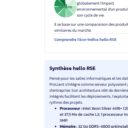
Votre engagement respons
Éco-indice hello RSE
L'éco-indice hello RSE
globalement l'impact
6.4
/10
environnemental d'un
son cycle de vie.
Il se base sur une comparaison des 
similaires du marché.
Comprendre l'éco-indice hello RS
Synthèse hello RSE
Pensé pour les salles informatiques e
ProLiant s’intègre comme serveur poly