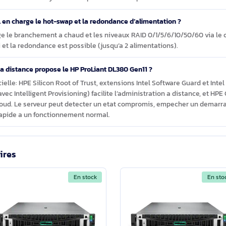
a la mise en service ?
lver 4416+ (20 coeurs, 2,0 GHz, Turbo 3,9 GHz), 32 Go de DDR5-SDRA
8 baies SFF 2,5 pouces (SATA/SAS) et 2 ports 10GbE RJ-45 (Broad
limentation hot-plug incluse, redondance prise en charge (jusqu’
6 mois. Certification ENERGY STAR.
st-il compatible avec VMware ESXi, Windows Server et les distri
Server, VMware ESXi, Red Hat Enterprise Linux (RHEL), SUSE Linu
nsi que Citrix. Aucun systeme d’exploitation n’est preinstalle.
prend-il en charge le hot-swap et la redondance d’alimentation 
en charge le branchement a chaud et les niveaux RAID 0/1/5/6/1
t fourni et la redondance est possible (jusqu’a 2 alimentations).
gestion a distance propose le HP ProLiant DL380 Gen11 ?
et logicielle: HPE Silicon Root of Trust, extensions Intel Softwar