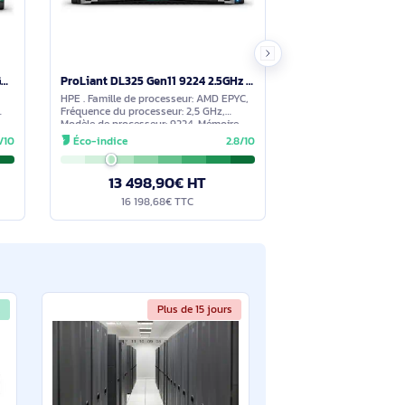
 a distance, et HPE Compute Ops Management
cher un demarrage non autorise et restaurer
En stock
En stock
ProLiant DL380 Gen11 6526Y 2.8GHz 16c 1P 128GB-R 8SFF NS204i-u NC BCM57416 2x1000W PS EU Server - P77241-425
ProLiant DL325 Gen11 9224 2.5GHz 24c 64GB-R 8SFF MR408i-o 2x480GB SATA SSD 2x1000W RPS EU Server - P77239-425
 infrastructures
HPE . Famille de processeur: AMD EPYC,
sation, avec Xeon
Fréquence du processeur: 2,5 GHz,