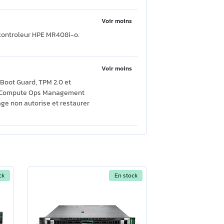
Voir moins
M (1 x 32 Go), le controleur RAID HPE
com BCM57416). Il est livre sans disques
a 2 blocs). Gestion a distance via HPE iLO 6
butions Linux ?
Voir moins
x Enterprise Server (SLES), Canonical
?
Voir moins
0/50/60 via le controleur HPE MR408i-o.
Voir moins
e Guard et Intel Boot Guard, TPM 2.0 et