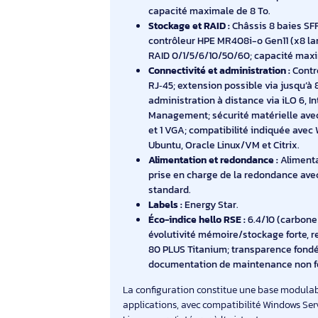
d’entreprise. Son architecture x86 de 
intégrés facilitent les déploiements, l
rythme des projets.
Processeur :
Intel Xeon Silver 
et 37,5 Mo de cache L3; 1 proce
SMP.
Mémoire :
32 Go DDR5-4800 pré
capacité maximale de 8 To.
Stockage et RAID :
Châssis 8 ba
contrôleur HPE MR408i-o Gen11
RAID 0/1/5/6/10/50/60; capacit
Connectivité et administration 
RJ‑45; extension possible via 
administration à distance via 
Management; sécurité matériel
et 1 VGA; compatibilité indiqu
Ubuntu, Oracle Linux/VM et Citr
Alimentation et redondance :
A
prise en charge de la redonda
standard.