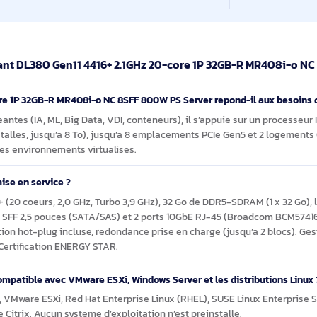
arbone 4.0/10, circularité 9.0/10, transparence 5.8/10);
forte, redondance et hot‑swap confirmés, alimentation
e fondée sur ENERGY STAR; garantie 36 mois;
 non fournie.
odulable pour consolider des services et des
ows Server, VMware ESXi et principales distributions
e ProLiant DL380 Gen11 4416+ 2.1GHz 20-core 1P 32GB-
Hz 20-core 1P 32GB-R MR408i-o NC 8SFF 800W PS Server repond-i
l exigeantes (IA, ML, Big Data, VDI, conteneurs), il s’appuie sur 
o installes, jusqu’a 8 To), jusqu’a 8 emplacements PCIe Gen5 et
ensif et les environnements virtualises.