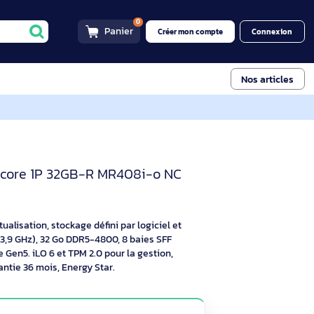
0
Panier
Créer mon compt
FF 800W PS
 Gen11 Serveur Xeon 4416+ 3
 2.1GHz 20-core 1P 32GB-R MR408i-o NC
formance, virtualisation, stockage défini par logiciel et
20 cœurs (2,0 à 3,9 GHz), 32 Go DDR5-4800, 8 baies SFF
x 10GbE, PCIe Gen5. iLO 6 et TPM 2.0 pour la gestion,
n charge. Garantie 36 mois, Energy Star.