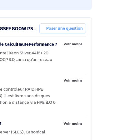
R MR408i-o NC 8SFF 800W PS
Poser une question
l aux besoins de CalculHautePerformance ?
Voir moins
un processeur Intel Xeon Silver 4416+ 20
 2 logements OCP 3.0, ainsi qu’un reseau