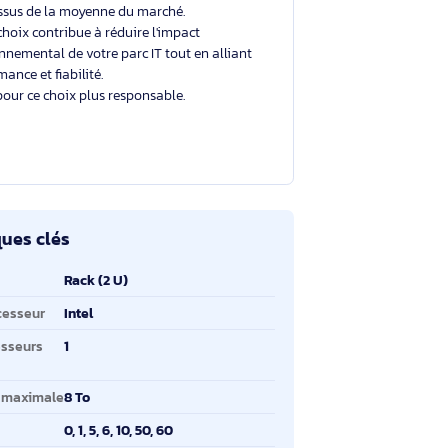
Un choix éclairé et plus durable
Avec un éco-indice de
6.4/10
, ce produit se situe
au-dessus de la moyenne du marché.
Votre choix contribue à réduire l'impact
environnemental de votre parc IT tout en alliant
performance et fiabilité.
Merci pour ce choix plus responsable.
ractéristiques clés
ractéristiques clés
pe de châssis
Rack (2 U)
bricant de processeur
Intel