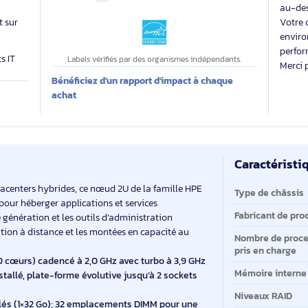
able
Des labels exigeants pour un impact maîtrisé
 évalue
Impact carbone inconnu
 produit sur
produits IT
Labels vérifiés par des organismes indépendants.
Bénéficiez d'un rapport d'impact à chaque
E
achat
Ca
Ca
t les datacenters hybrides, ce nœud 2U de la famille HPE
Ty
valent pour héberger applications et services
Fa