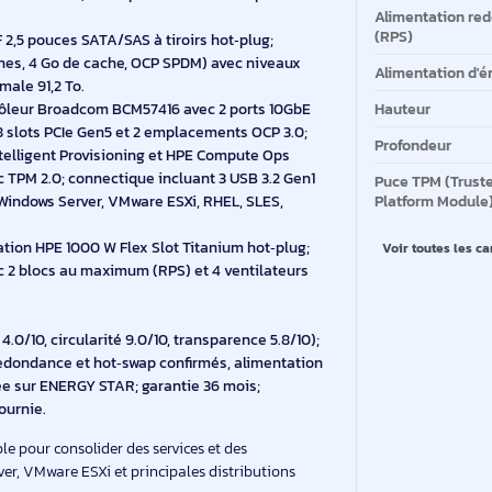
dernière génération et les outils d’administration
’exploitation à distance et les montées en capacité au
No
pr
4416+ (20 cœurs) cadencé à 2,0 GHz avec turbo à 3,9 GHz
Mé
sseur installé, plate-forme évolutive jusqu’à 2 sockets
Ni
installés (1×32 Go); 32 emplacements DIMM pour une
Al
(R
ies SFF 2,5 pouces SATA/SAS à tiroirs hot‑plug;
 (x8 lanes, 4 Go de cache, OCP SPDM) avec niveaux
Al
é maximale 91,2 To.
:
Contrôleur Broadcom BCM57416 avec 2 ports 10GbE
Ha
jusqu’à 8 slots PCIe Gen5 et 2 emplacements OCP 3.0;
Pr
iLO 6, Intelligent Provisioning et HPE Compute Ops
le avec TPM 2.0; connectique incluant 3 USB 3.2 Gen1
Pu
ée avec Windows Server, VMware ESXi, RHEL, SLES,
Pl
ix.
limentation HPE 1000 W Flex Slot Titanium hot‑plug;
V
nce avec 2 blocs au maximum (RPS) et 4 ventilateurs