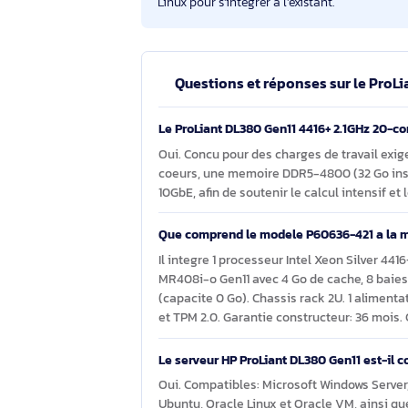
Labels :
Energy Star.
Éco-indice hello RSE :
6.4/10 (c
évolutivité mémoire/stockage 
80 PLUS Titanium; transparenc
documentation de maintenance
La configuration constitue une base m
applications, avec compatibilité Wind
Linux pour s’intégrer à l’existant.
Questions et réponses sur l
Server
Le ProLiant DL380 Gen11 4416+ 2.1G
Oui. Concu pour des charges de travai
coeurs, une memoire DDR5-4800 (32 G
10GbE, afin de soutenir le calcul int