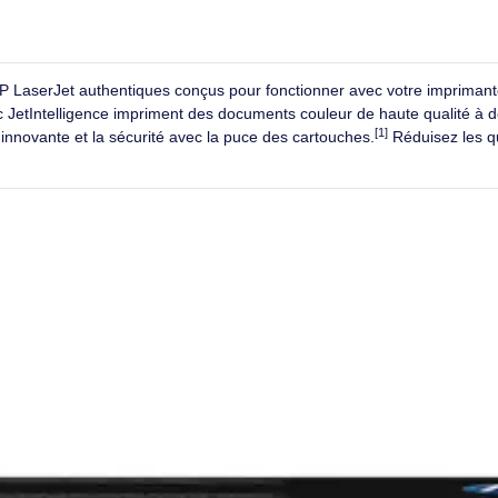
Imprimez plus long
onsommation de toner.
les cartouches haut
Répond aux c
us pour préserver
écolabels
ment
Pour contribuer à la 
it et facile pour réduire les déchets.
de résidence et de t
 la sécurité
Conçus po
re imprimante et vos données.
Précision des 
toners HP LaserJet authentiques conçus pour fonctionner avec vo