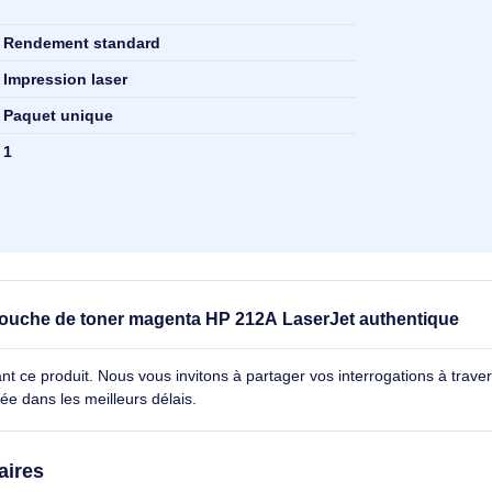
Magenta
Original
r
0 pages
4500 pages
Rendement standard
Impression laser
Paquet unique
de
1