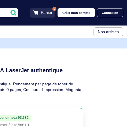
0
Panier
Créer mon compt
e
W2123A
ta HP 212A LaserJet authentique
aserJet authentique. Rendement par page de toner de
e de toner noir: 0 pages, Couleurs d'impression: Magenta,
euf