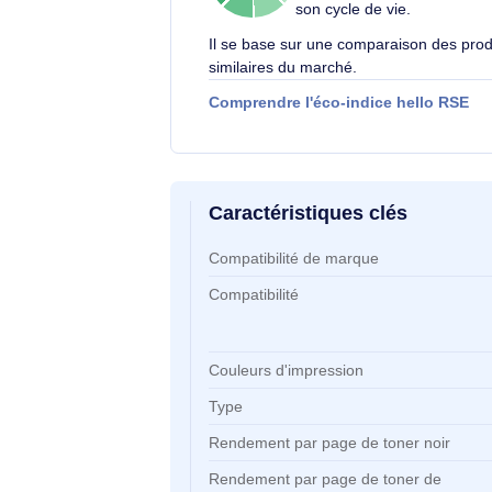
Éco-indice hello RSE
L'éco-indice hello R
globalement l'impact
2.1
/10
environnemental d'un
son cycle de vie.
Il se base sur une comparaison d
similaires du marché.
Comprendre l'éco-indice hello
Caractéristiques clés
Caractéristiques clés
Compatibilité de marque
Compatibilité