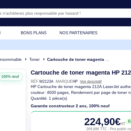
CATION
BONS PLANS
NOS PARTENAIRES
e
Consommable
Toner
Cartouche de toner magenta HP 212A LaserJet authentiqu
Cartouche de toner magen
100% neuf
RÉF.
W2123A
MARQUE
HP
Voir descriptif
HP Cartouche de toner magenta 212A L
couleur: 4500 pages, Rendement par pag
Quantité: 1 pièce(s)
Garantie constructeur 2 ans, 100% n