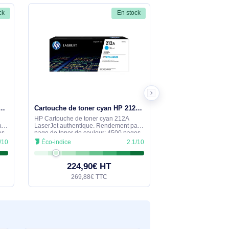
hentique
Poser une question
tions à travers le formulaire ci-dessous. Notre équipe
En stock
En stock
Cartouche de toner jaune HP 212A LaserJet authentique - W2122A
Cartouche de toner cyan HP 212A LaserJet authentique - W2121A