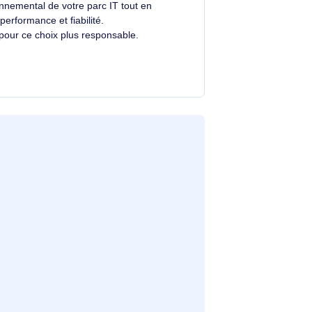
Un choix éclairé et plus durable
Avec un éco-indice de
2.1/10
, ce produit se
situe dans la moyenne du marché.
)
Votre choix contribue à réduire l'impact
environnemental de votre parc IT tout en
.
alliant performance et fiabilité.
Merci pour ce choix plus responsable.