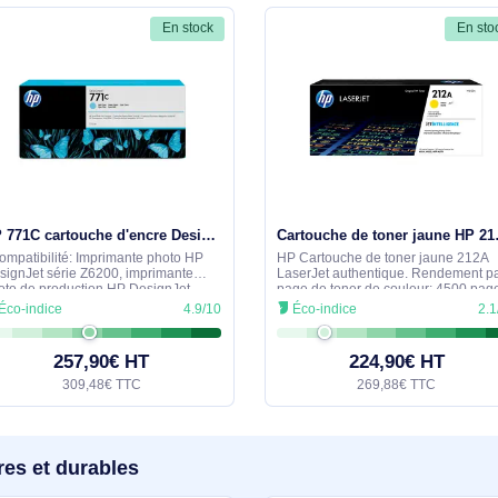
le Cartouche de toner magenta HP 212A LaserJet aut
cernant ce produit. Nous vous invitons à partager vos interroga
détaillée dans les meilleurs délais.
similaires
En stock
HP 771C cartouche d'encre Designjet cyan clair, 775 ml - B6Y12A