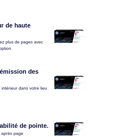
HP 507A toner LaserJet jaune authentique - CE402A
HP 508A toner LaserJet Jaune authentique - CF362A
ge de toner de
. Rendement par page de toner de
s, Couleurs
couleur: 5000 pages, Couleurs
 Quantité: 1
d'impression: Jaune, Quantité: 1
pièce(s)
2.1/10
Éco-indice
2.1/10
0€ HT
229,90€ HT
€ TTC
275,88€ TTC
on couleur de haute