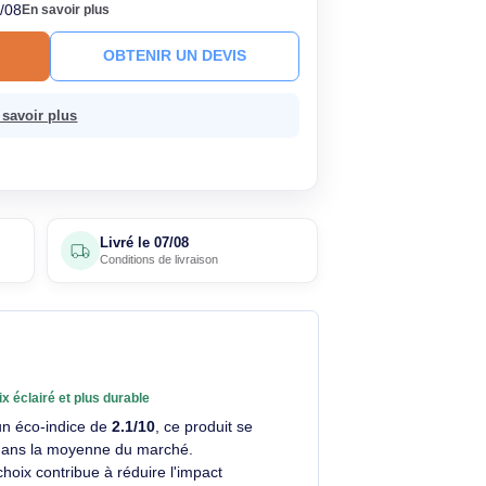
,90€
Économisez 93,68€
HT
TC
· Prix public conseillé
318,58€ HT
ck
Livré le 07/08
En savoir plus
R AU PANIER
OBTENIR UN DEVIS
 sans frais.
En savoir plus
4 avis
Livré le
07/08
clients
Conditions de livraison