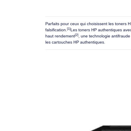
efficacement la c
Toners conç
l'environne
Un recyclage gratu
Conçus pour
Pour protéger vot
Parfaits pour ceux qui choisissent les 