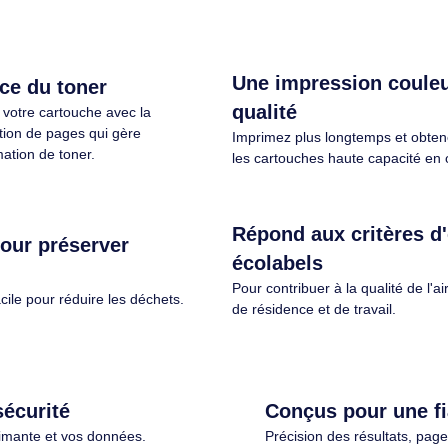
HP 508A toner LaserJet Noir authentique - CF360A
. Rendement par page de toner noir:
. Rendement par pa
6000 pages, Couleurs d'impression:
couleur: 6000 page
Noir, Quantité: 1 pièce(s)
d'impression: Jaune,
pièce(s)
Éco-indice
2.1/10
Éco-indice
184,90€ HT
231,9
221,88€ TTC
278,28
Une impressi
efficace du toner
qualité
arti de votre cartouche avec la
ximisation de pages qui gère