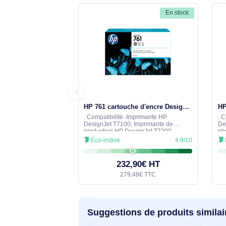
Questions et réponses sur 
Aucune question n'a été formulée con
s'engage à vous fournir une réponse 
Comparez avec des produits 
En stock
HP 761 cartouche d'encre DesignJet grise, 400 ml - CM995A