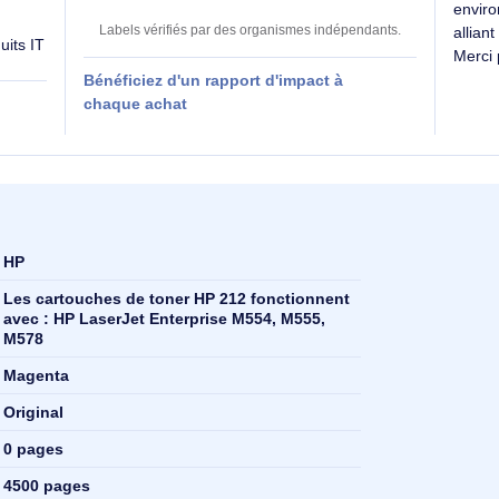
Des labels exigeants pour un impact maîtrisé
6
SE évalue
kg CO₂e
−52%
vs produits comparables (13 kg médian
 produit sur
Labels vérifiés par des organismes indépendants
es produits IT
Bénéficiez d'un rapport d'impact à
 RSE
chaque achat
HP
Les cartouches de toner HP 212 fonctionnent
avec : HP LaserJet Enterprise M554, M555,
M578