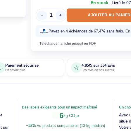
224
269,88€ T
En sto
AJOUTE
Payez en 4 échéances de 67,47€
Télécharger la fiche produit en PDF
Paiement sécurisé
4.85/5 sur 33
En savoir plus
Les avis de nos 
able