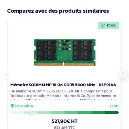
Comparez avec des produits similaires
En stock
Mémoire SODIMM HP 16 Go DDR5 5600 MHz - 83P91AA
HP Mémoire SODIMM 16 Go DDR5 5600 MHz. composant pour:
Ordinateur portable, Mémoire interne: 16 Go, Type de mémoire
interne: DDR5, Fréquence de la mémoire: 5600 MHz, Support de
mémoire: 262-pin
Éco-indice
2.1/10
527,90€ HT
633,48€ TTC