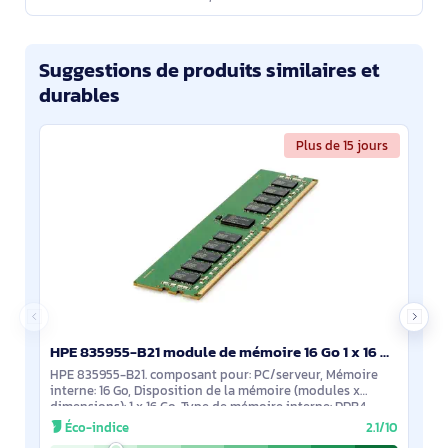
Suggestions de produits similaires et
durables
Plus de 15 jours
HPE 835955-B21 module de mémoire 16 Go 1 x 16 Go DDR4 288-pin DIMM ECC
HPE 835955-B21. composant pour: PC/serveur, Mémoire
interne: 16 Go, Disposition de la mémoire (modules x
dimensions): 1 x 16 Go, Type de mémoire interne: DDR4,
Fréquence de la mémoire: 2666 MHz,
Éco-indice
2.1/10