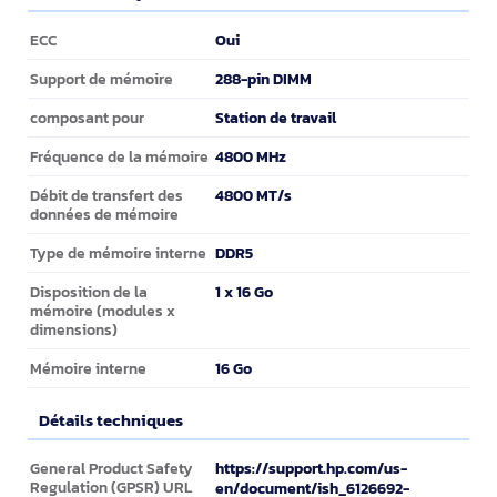
Caractéristiques
Oui
ECC
288-pin DIMM
Support de mémoire
Station de travail
composant pour
4800 MHz
Fréquence de la mémoire
4800 MT/s
Débit de transfert des
données de mémoire
DDR5
Type de mémoire interne
1 x 16 Go
Disposition de la
mémoire (modules x
dimensions)
16 Go
Mémoire interne
Détails techniques
Détails techniques
https://support.hp.com/us-
General Product Safety
Regulation (GPSR) URL
en/document/ish_6126692-