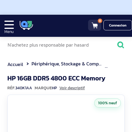
0
Connexion
Menu
Périphérique, Stockage & Composant
Mémoire
Accueil
340K1A
HP 16GB DDR5 4800 ECC Memory
RÉF.
340K1AA
MARQUE
HP
Voir descriptif
100% neuf