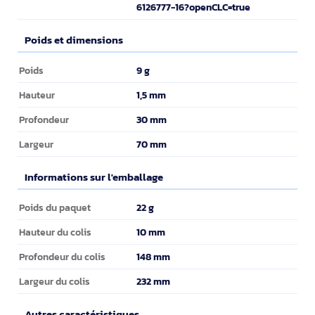
6126777-16?openCLC=true
Poids et dimensions
Poids et dimensions
9 g
Poids
1,5 mm
Hauteur
30 mm
Profondeur
70 mm
Largeur
Informations sur l'emballage
Informations sur l'emballage
22 g
Poids du paquet
10 mm
Hauteur du colis
148 mm
Profondeur du colis
232 mm
Largeur du colis
Autres caractéristiques