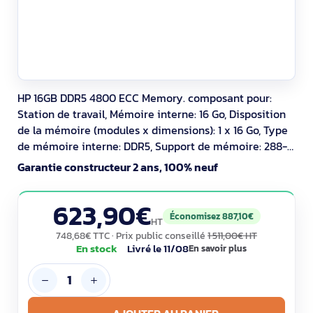
HP 16GB DDR5 4800 ECC Memory. composant pour:
Station de travail, Mémoire interne: 16 Go, Disposition
de la mémoire (modules x dimensions): 1 x 16 Go, Type
de mémoire interne: DDR5, Support de mémoire: 288-
pin DIMM, ECC
Garantie constructeur 2 ans, 100% neuf
623,90€
Économisez 887,10€
HT
748,68€ TTC
· Prix public conseillé
1 511,00€ HT
En stock
Livré le 11/08
En savoir plus