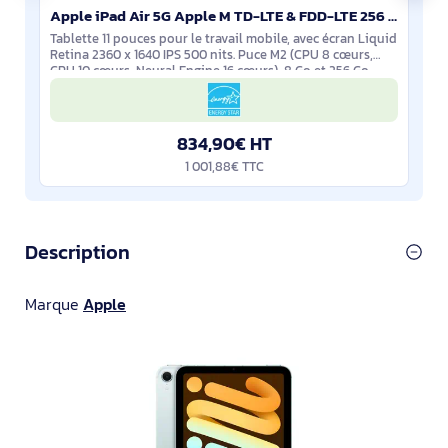
Apple iPad Air 5G Apple M TD-LTE & FDD-LTE 256 Go 27,9 cm (11") 8 Go Wi-Fi 6E (802.11ax) iPadOS 17 G - MUXH3NF/A
Tablette 11 pouces pour le travail mobile, avec écran Liquid
Retina 2360 x 1640 IPS 500 nits. Puce M2 (CPU 8 cœurs,
GPU 10 cœurs, Neural Engine 16 cœurs), 8 Go et 256 Go
pour des apps exigeantes.
834,90€ HT
1 001,88€ TTC
Description
Marque
Apple