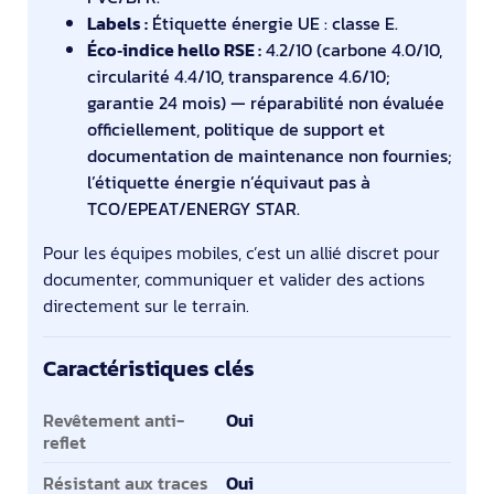
Labels :
Étiquette énergie UE : classe E.
Éco‑indice hello RSE :
4.2/10 (carbone 4.0/10,
circularité 4.4/10, transparence 4.6/10;
garantie 24 mois) — réparabilité non évaluée
officiellement, politique de support et
documentation de maintenance non fournies;
l’étiquette énergie n’équivaut pas à
TCO/EPEAT/ENERGY STAR.
Pour les équipes mobiles, c’est un allié discret pour
documenter, communiquer et valider des actions
directement sur le terrain.
Caractéristiques clés
Caractéristiques clés
Revêtement anti-
Oui
reflet
Résistant aux traces
Oui