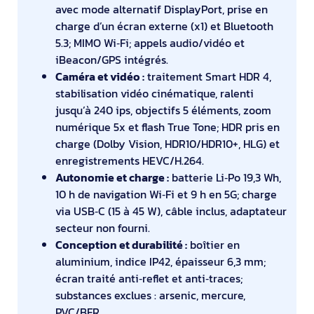
avec mode alternatif DisplayPort, prise en
charge d’un écran externe (x1) et Bluetooth
5.3; MIMO Wi‑Fi; appels audio/vidéo et
iBeacon/GPS intégrés.
Caméra et vidéo :
traitement Smart HDR 4,
stabilisation vidéo cinématique, ralenti
jusqu’à 240 ips, objectifs 5 éléments, zoom
numérique 5x et flash True Tone; HDR pris en
charge (Dolby Vision, HDR10/HDR10+, HLG) et
enregistrements HEVC/H.264.
Autonomie et charge :
batterie Li‑Po 19,3 Wh,
10 h de navigation Wi‑Fi et 9 h en 5G; charge
via USB‑C (15 à 45 W), câble inclus, adaptateur
secteur non fourni.
Conception et durabilité :
boîtier en
aluminium, indice IP42, épaisseur 6,3 mm;
écran traité anti‑reflet et anti‑traces;
substances exclues : arsenic, mercure,
PVC/BFR.