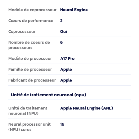
Neural Engine
Modèle de coprocesseur
2
Cœurs de performance
Oui
Coprocesseur
6
Nombre de coeurs de
processeurs
A17 Pro
Modèle de processeur
Apple
Famille de processeur
Apple
Fabricant de processeur
Unité de traitement neuronal (npu)
Unité de traitement neuronal (npu)
Apple Neural Engine (ANE)
Unité de traitement
neuronal (NPU)
16
Neural processor unit
(NPU) cores