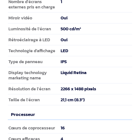
1
Nombre d'écrans
externes pris en charge
Oui
Miroir vidéo
500 cd/m²
Luminosité de l'écran
Oui
Rétroéclairage à LED
LED
Technologie d'affichage
IPS
Type de panneau
Liquid Retina
Display technology
marketing name
2266 x 1488 pixels
Résolution de l'écran
21,1 cm (8.3")
Taille de l'écran
Processeur
Processeur
16
Cœurs de coprocesseur
4
Cœurs efficaces