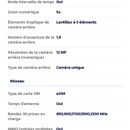
Oui
Mode Intervalle de temps
5x
Zoom numérique
Lentilles à 5 éléments
Éléments d’optique de
caméra arrière
1,8
Numéro d'ouverture de la
caméra arrière
12 MP
Résolution de la caméra
arrière (numerique)
Caméra unique
Type de caméra arrière
Réseau
Réseau
eSIM
Type de carte SIM
Oui
Temps d'antenne
850,900,1700,1900,2100 MHz
Bandes 3G prises en
charge
Oui
MIMO (entrées multiples,