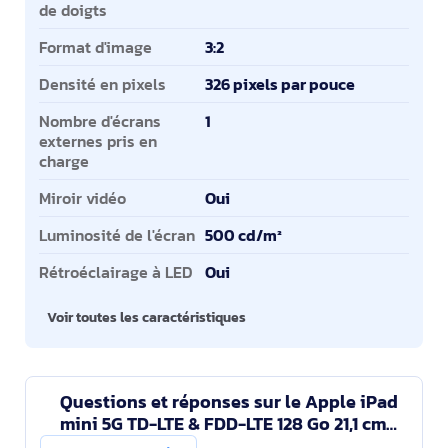
de doigts
Format d'image
3:2
Densité en pixels
326 pixels par pouce
Nombre d'écrans
1
externes pris en
charge
Miroir vidéo
Oui
Luminosité de l'écran
500 cd/m²
Rétroéclairage à LED
Oui
Voir toutes les caractéristiques
Questions et réponses sur le Apple iPad
mini 5G TD-LTE & FDD-LTE 128 Go 21,1 cm
(8.3") Wi-Fi 6E (802.11ax) iPadOS 18 Bleu