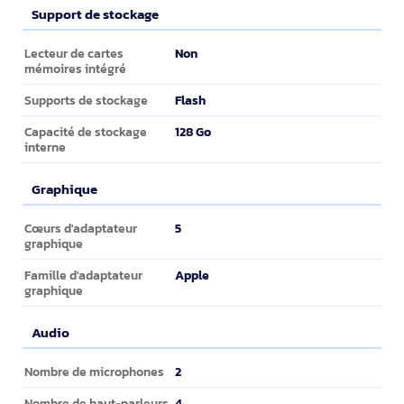
Support de stockage
Support de stockage
Non
Lecteur de cartes
mémoires intégré
Flash
Supports de stockage
128 Go
Capacité de stockage
interne
Graphique
Graphique
5
Cœurs d'adaptateur
graphique
Apple
Famille d'adaptateur
graphique
Audio
Audio
2
Nombre de microphones
4
Nombre de haut-parleurs