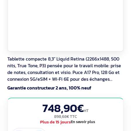
Tablette compacte 8,3" Liquid Retina (2266x1488, 500
nits, True Tone, P3) pensée pour le travail mobile: prise
de notes, consultation et visio. Puce A17 Pro, 128 Go et
connexion 5G/eSIM + Wi‑Fi 6E pour des échanges
rapides. Caméras 12 MP avant/arrière avec vidéo 4K et
Garantie constructeur 2 ans, 100% neuf
Cadre centré. USB‑C, 297 g, iPadOS 18, compatible
Apple Pencil Pro. Sécurisé par lecteur d’empreintes.
748,90€
HT
898,68€ TTC
Plus de 15 jours
En savoir plus