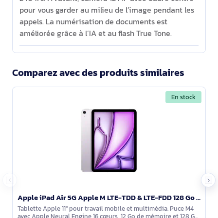
pour vous garder au milieu de l’image pendant les
appels. La numérisation de documents est
améliorée grâce à l’IA et au flash True Tone.
Comparez avec des produits similaires
En stock
Apple iPad Air 5G Apple M LTE-TDD & LTE-FDD 128 Go 27,9 cm (11") 12 Go Wi-Fi 7 (802.11be) iPadOS 26 - MH7C4TY/A
Tablette Apple 11" pour travail mobile et multimédia. Puce M4
avec Apple Neural Engine 16 cœurs, 12 Go de mémoire et 128 Go