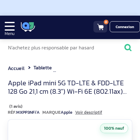
0
Connexion
Menu
Tablette
Apple iPad mini 5G TD-LTE & FDD-LTE 128 Go 21,1 cm (8.3") Wi-Fi 6E (802.11ax)
Accueil
Apple iPad mini 8,3 pouces 
Apple iPad mini 5G TD-LTE & FDD-LTE
128 Go 21,1 cm (8.3") Wi-Fi 6E (802.11ax)
iPadOS 18 Bleu
(1 avis)
RÉF.
MXPP3NF/A
MARQUE
Apple
Voir descriptif
100% neuf