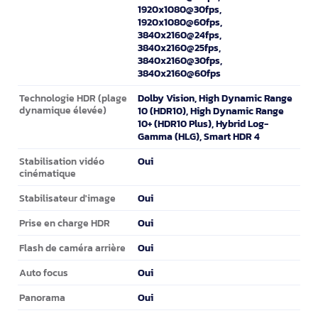
1920x1080@30fps,
1920x1080@60fps,
3840x2160@24fps,
3840x2160@25fps,
3840x2160@30fps,
3840x2160@60fps
Dolby Vision, High Dynamic Range
Technologie HDR (plage
dynamique élevée)
10 (HDR10), High Dynamic Range
10+ (HDR10 Plus), Hybrid Log-
Gamma (HLG), Smart HDR 4
Oui
Stabilisation vidéo
cinématique
Oui
Stabilisateur d'image
Oui
Prise en charge HDR
Oui
Flash de caméra arrière
Oui
Auto focus
Oui
Panorama