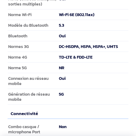
sorties multiples)
Wi-Fi 6E (802.11ax)
Norme Wi-Fi
5.3
Modèle du Bluetooth
Oui
Bluetooth
DC-HSDPA, HSPA, HSPA+, UMTS
Normes 3G
TD-LTE & FDD-LTE
Norme 4G
NR
Norme 5G
Oui
Connexion au réseau
mobile
5G
Génération de réseau
mobile
Connectivité
Connectivité
Non
Combo casque /
microphone Port