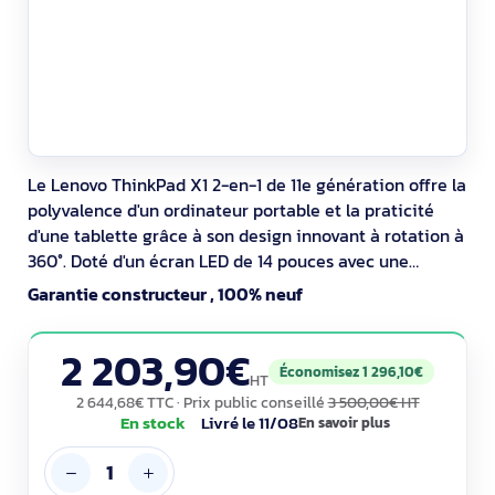
Le Lenovo ThinkPad X1 2-en-1 de 11e génération offre la
polyvalence d'un ordinateur portable et la praticité
d'une tablette grâce à son design innovant à rotation à
360°. Doté d'un écran LED de 14 pouces avec une
résolution native de 1920 x 1200, cet appareil offre des
Garantie constructeur , 100% neuf
images éclatantes et une large gamme de couleurs
couvrant 100 % de l'espace sRGB, ce qui le rend idéal
2 203,90€
pour visionner du contenu
Économisez 1 296,10€
HT
2 644,68€ TTC
· Prix public conseillé
3 500,00€ HT
En stock
Livré le 11/08
En savoir plus