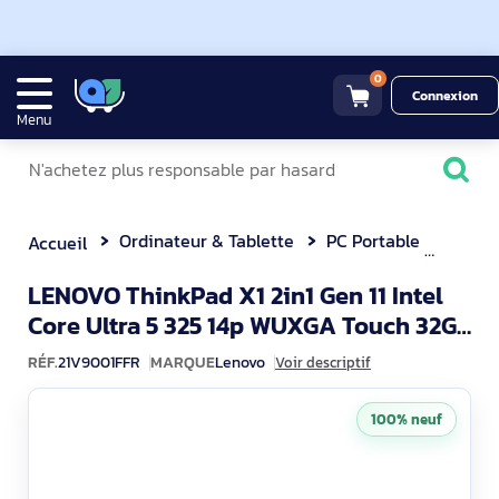
0
Connexion
Menu
Ordinateur & Tablette
PC Portable
LENOVO ThinkP
Accueil
LENOVO ThinkPad X1 2in1 Gen 11 Intel
Core Ultra 5 325 14p WUXGA Touch 32Go
21V9001FFR
512Go SSD M.2 Intel Graph
RÉF.
21V9001FFR
MARQUE
Lenovo
Voir descriptif
100% neuf