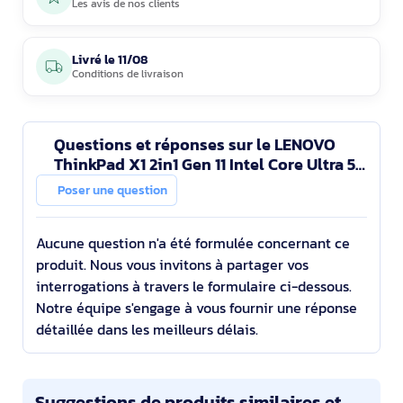
Les avis de nos clients
Livré le
11/08
Conditions de livraison
Questions et réponses sur le LENOVO
ThinkPad X1 2in1 Gen 11 Intel Core Ultra 5
325 14p WUXGA Touch 32Go 512Go SSD M.2
Poser une question
Intel Graph
Aucune question n'a été formulée concernant ce
produit. Nous vous invitons à partager vos
interrogations à travers le formulaire ci-dessous.
Notre équipe s'engage à vous fournir une réponse
détaillée dans les meilleurs délais.
Suggestions de produits similaires et