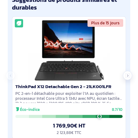
durables
Plus de 15 jours
ThinkPad X12 Detachable Gen 2 - 21LK001LFR
PC 2-en-1 détachable pour exploiter l’IA au quotidien :
processeur Intel Core Ultra 5 134U avec NPU, écran tactile
12,3 pouces 1920 x 1280 IPS 400 nits sRGB 100 %. 16 Go
LPDDR5x et SSD NVMe PCIe 4.0
Éco-indice
8.7/10
1 769,90€ HT
2 123,88€ TTC