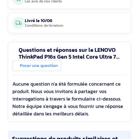
Les avis de nos clients
Livré le
10/08
Conditions de livraison
Questions et réponses sur le LENOVO
ThinkPad P16s Gen 5 Intel Core Ultra 7
356H 16p WUXGA 32Go 1To SSD M.2 NVIDIA
Poser une question
RTX PRO 1000 Bw
Aucune question n'a été formulée concernant ce
produit. Nous vous invitons à partager vos
interrogations à travers le formulaire ci-dessous.
Notre équipe s'engage à vous fournir une réponse
détaillée dans les meilleurs délais.
Suggestions de produits similaires et