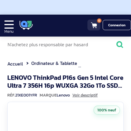
0
Connexion
Menu
Ordinateur & Tablette
Station de Travail Mo
Accueil
LENOVO ThinkPad P16s Gen 5 Intel Core
Ultra 7 356H 16p WUXGA 32Go 1To SSD
21XE001YFR
M.2 NVIDIA RTX PRO 1000 Bw
RÉF.
21XE001YFR
MARQUE
Lenovo
Voir descriptif
100% neuf