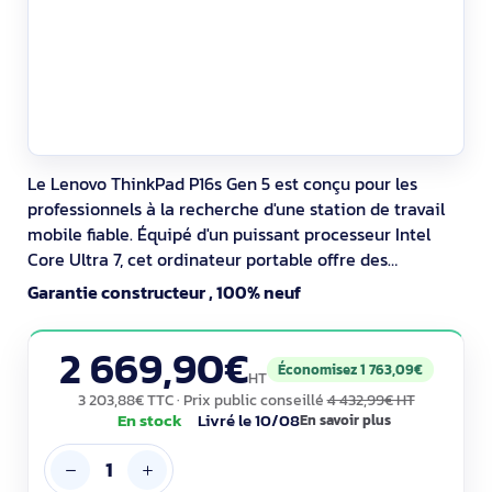
Le Lenovo ThinkPad P16s Gen 5 est conçu pour les
professionnels à la recherche d'une station de travail
mobile fiable. Équipé d'un puissant processeur Intel
Core Ultra 7, cet ordinateur portable offre des
performances robustes adaptées aux tâches
Garantie constructeur , 100% neuf
gourmandes en ressources. L'écran LED de 16 pouces
affiche une résolution native de 1920 x 1200, offrant un
2 669,90€
affichage clair avec une finition
Économisez 1 763,09€
HT
3 203,88€ TTC
· Prix public conseillé
4 432,99€ HT
En stock
Livré le 10/08
En savoir plus