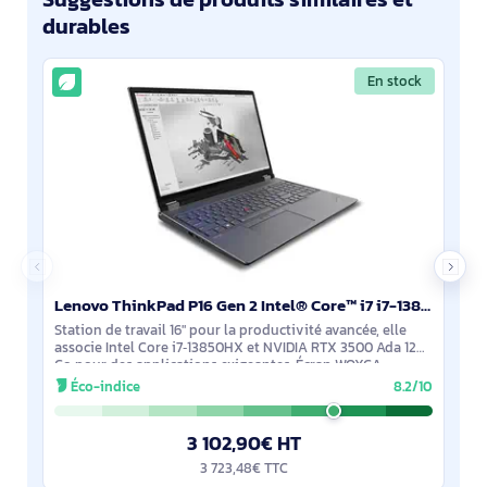
durables
En stock
Lenovo ThinkPad P16 Gen 2 Intel® Core™ i7 i7-13850HX Station de travail mobile 40,6 cm (16") WQXGA 1 - 21FA000RFR
Station de travail 16" pour la productivité avancée, elle
associe Intel Core i7‑13850HX et NVIDIA RTX 3500 Ada 12
Go pour des applications exigeantes. Écran WQXGA
2560×1600 IPS antireflet, 500 nits,
Éco-indice
8.2/10
3 102,90€ HT
3 723,48€ TTC