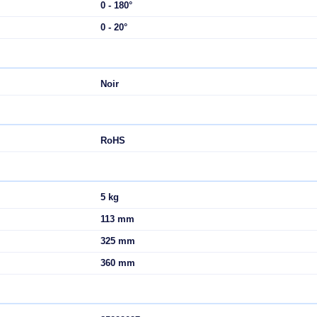
Mur
600 x 400 mm
200 x 200 mm
160 cm (63")
1
37"
36 kg
0 - 180°
0 - 20°