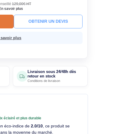
,90€
Économisez 6,10€
HT
TC
· Prix public conseillé
129,00€ HT
s de 15 jours
En savoir plus
R AU PANIER
OBTENIR UN DEVIS
 sans frais.
En savoir plus
Livraison sous 24/48h dès
4 avis
retour en stock
clients
Conditions de livraison