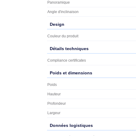
Montage
Montage
Type de montage
Compatibilité interface de montage (max)
Compatibilité interface de montage (min)
Taille maximale de l’écran
Nombre d'affichages pris en charge
Taille minimale de l'écran
Capacité de charge maximale
Ergonomie
Ergonomie
Panoramique
Angle d'inclinaison
Design