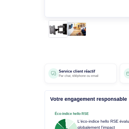
Service client réactif
Par
chat
,
téléphone
ou
email
Votre engagement respons