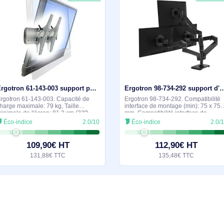
minimale de l'écran: 94 cm (37"), Taille
d'origine: Chine. La
maximale de l’écran: 190,5 cm (75"),
mm, Profondeur du 
Éco-indice
2.0/10
Éco-indice
Compatibilité interface de montage
Hauteur du colis: 5
(min): 200 x 200 mm,
127,90€ HT
124,9
153,48€ TTC
149,8
milaires et durables
En stock
Ergotron 61-143-003 support pour téléviseur Argent