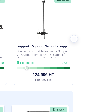
tions à travers le formulaire ci-dessous. Notre équipe
En stock
En stock
HP Poly Fixation VESA Poly Studio USB - 875R9AA
Support TV pour Plafond - Support Universel pour Écran Unique avec Mât Télescopique Réglable - Incli - FLATPNLCEIL
Montage VESA,
StarTech.com nable/Pivotant - Support
Noir. Pays
VESA pour Écrans 32"-75. Capacité de