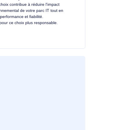
Un choix éclairé et plus durable
Avec un éco-indice de
2.0/10
, ce produit se
situe dans la moyenne du marché.
Votre choix contribue à réduire l'impact
.
environnemental de votre parc IT tout en
alliant performance et fiabilité.
Merci pour ce choix plus responsable.