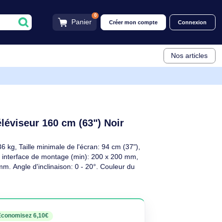
0
Panier
Créer mon compt
seur 160 cm (63") Noir
45-385
t pour téléviseur 160 cm (63") Noir
scriptif
 maximale: 36 kg, Taille minimale de l'écran: 94 cm (37"),
), Compatibilité interface de montage (min): 200 x 200 mm,
): 600 x 400 mm. Angle d'inclinaison: 0 - 20°. Couleur du
euf