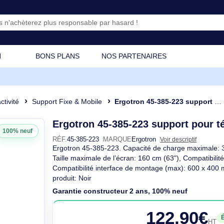
CATION
BONS PLANS
NOS PARTENAIRES
Interactivité
Support Fixe & Mobile
Ergotron 45-385-223 support pour télévi
Ergotron 45-385-223 suppor
100% neuf
RÉF.
45-385-223
MARQUE
Ergotron
Voir de
Ergotron 45-385-223. Capacité de charge
Taille maximale de l’écran: 160 cm (63"
Compatibilité interface de montage (max
produit: Noir
Garantie constructeur 2 ans, 100% n