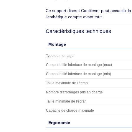
Ergotron . Capacité de charge
maximale: 79 kg, Taille minimale de
l'écran: 94 cm (37"), Taille maximale
de l’écran: 160 cm (63"),
Éco-indice
2.0/10
Compatibilité interface de montage
(min): 100 x 100 mm, Compatibilité
109,90€ HT
131,88€ TTC
Description
Marque
Ergotron
Ce support discret Cantilever peut accue
l’esthétique compte avant tout.
Caractéristiques techniques