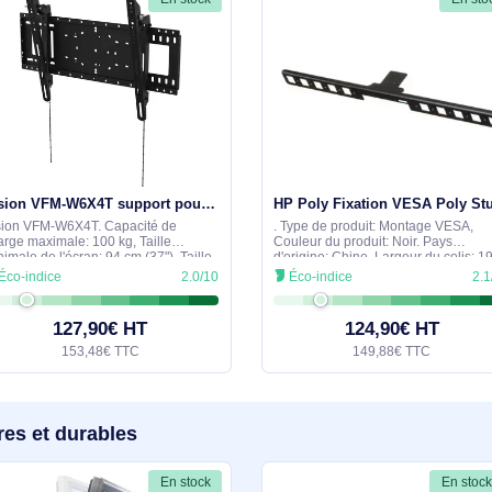
cernant ce produit. Nous vous invitons à partager vos interroga
détaillée dans les meilleurs délais.
similaires
En stock
Vision VFM-W6X4T support pour téléviseur 190,5 cm (75") Noir
Vision VFM-W6X4T. Capacité de
. Type de produit: 
charge maximale: 100 kg, Taille
Couleur du produit: 