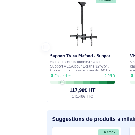
Aucune question n'a été formulée con
s'engage à vous fournir une réponse 
Comparez avec des produits 
En stock
Support TV au Plafond - Support Universel pour Écran Unique avec Mât Court Télescopique Réglable - I - FPCEILPTBSP
StarTech.com nclinable/Pivotant -
Support VESA pour Écrans 32"-75".