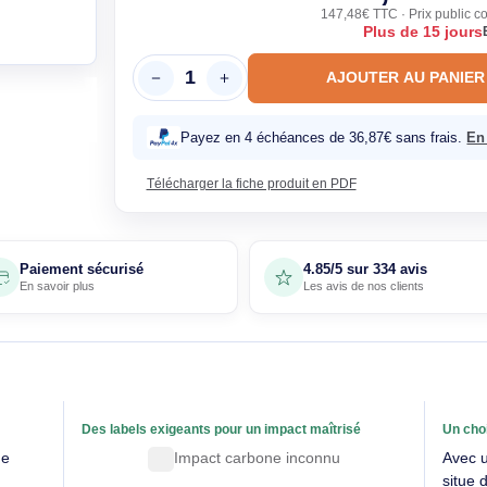
122
147,48€ T
Plu
AJOUTE
Payez en 4 échéances de 36,87€
Télécharger la fiche produit en PDF
Paiement sécurisé
4.85/5 sur 33
En savoir plus
Les avis de nos 
able