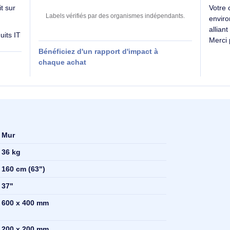
Des labels exigeants pour un impact maîtrisé
SE évalue
Impact carbone inconnu
 produit sur
Labels vérifiés par des organismes indépendants
es produits IT
Bénéficiez d'un rapport d'impact à
 RSE
chaque achat
Mur
36 kg