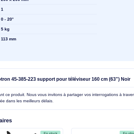
160 cm (63")
37"
ge
600 x 400 mm
e (min)
200 x 200 mm
ge
1
0 - 20°
5 kg
113 mm
e Ergotron 45-385-223 support pour téléviseur 160 cm