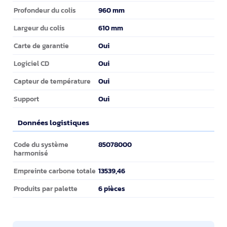
960 mm
Profondeur du colis
610 mm
Largeur du colis
Oui
Carte de garantie
Oui
Logiciel CD
Oui
Capteur de température
Oui
Support
Données logistiques
Données logistiques
85078000
Code du système
harmonisé
13539,46
Empreinte carbone totale
6 pièces
Produits par palette