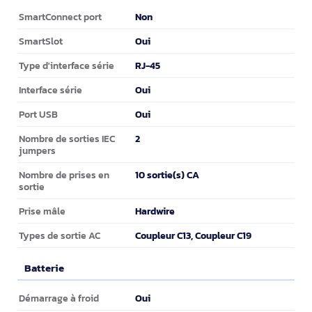
Connectivité
Non
SmartConnect port
Oui
SmartSlot
RJ-45
Type d'interface série
Oui
Interface série
Oui
Port USB
2
Nombre de sorties IEC
jumpers
10 sortie(s) CA
Nombre de prises en
sortie
Hardwire
Prise mâle
Coupleur C13, Coupleur C19
Types de sortie AC
Batterie
Batterie
Oui
Démarrage à froid