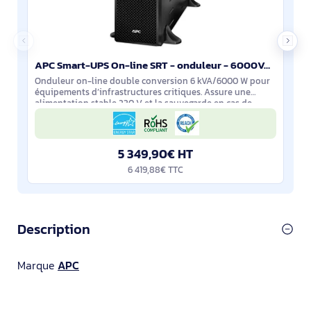
APC Smart-UPS On-line SRT - onduleur - 6000VA - 230V - SRT6KXLI
Onduleur on-line double conversion 6 kVA/6000 W pour
équipements d’infrastructures critiques. Assure une
alimentation stable 230 V et la sauvegarde en cas de
coupure. Format rack/tour, 10 sorties
5 349,90€ HT
6 419,88€ TTC
Description
Marque
APC