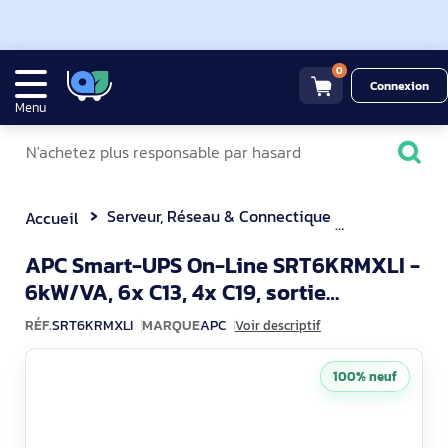
0
Connexion
Menu
Serveur, Réseau & Connectique
Onduleur
Accueil
APC Smart-UPS On-Line SRT6KRMXLI -
6kW/VA, 6x C13, 4x C19, sortie
SRT
monophasée câblée, montable en rac
RÉF.
SRT6KRMXLI
MARQUE
APC
Voir descriptif
100% neuf