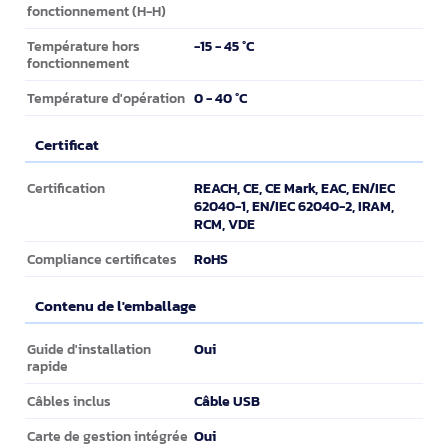
fonctionnement (H-H)
-15 - 45 °C
Température hors
fonctionnement
0 - 40 °C
Température d'opération
Certificat
Certificat
REACH, CE, CE Mark, EAC, EN/IEC
Certification
62040-1, EN/IEC 62040-2, IRAM,
RCM, VDE
RoHS
Compliance certificates
Contenu de l'emballage
Contenu de l'emballage
Oui
Guide d'installation
rapide
Câble USB
Câbles inclus
Oui
Carte de gestion intégrée