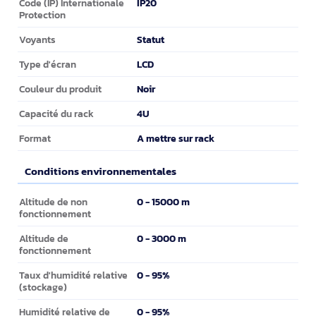
IP20
Code (IP) Internationale
Protection
Statut
Voyants
LCD
Type d'écran
Noir
Couleur du produit
4U
Capacité du rack
A mettre sur rack
Format
Conditions environnementales
Conditions environnementales
0 - 15000 m
Altitude de non
fonctionnement
0 - 3000 m
Altitude de
fonctionnement
0 - 95%
Taux d'humidité relative
(stockage)
0 - 95%
Humidité relative de