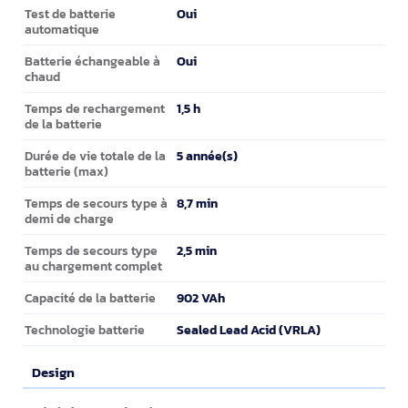
Oui
Test de batterie
automatique
Oui
Batterie échangeable à
chaud
1,5 h
Temps de rechargement
de la batterie
5 année(s)
Durée de vie totale de la
batterie (max)
8,7 min
Temps de secours type à
demi de charge
2,5 min
Temps de secours type
au chargement complet
902 VAh
Capacité de la batterie
Sealed Lead Acid (VRLA)
Technologie batterie
Design
Design