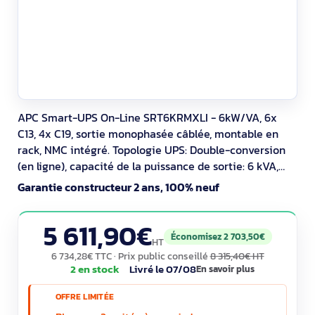
APC Smart-UPS On-Line SRT6KRMXLI - 6kW/VA, 6x
C13, 4x C19, sortie monophasée câblée, montable en
rack, NMC intégré. Topologie UPS: Double-conversion
(en ligne), capacité de la puissance de sortie: 6 kVA,
Puissance de sortie: 6000 W. Types de sortie AC:
Garantie constructeur 2 ans, 100% neuf
Coupleur C13, Coupleur C19, Prise mâle: Hardwire,
Nombre de prises en sortie: 10 sortie(s) CA. Technologie
5 611,90€
batterie: Sealed Lead Acid (VRLA),
Économisez 2 703,50€
HT
6 734,28€ TTC
· Prix public conseillé
8 315,40€ HT
2 en stock
Livré le 07/08
En savoir plus
OFFRE LIMITÉE