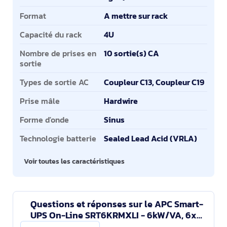
Format
A mettre sur rack
Capacité du rack
4U
Nombre de prises en
10 sortie(s) CA
sortie
Types de sortie AC
Coupleur C13, Coupleur C19
Prise mâle
Hardwire
Forme d'onde
Sinus
Technologie batterie
Sealed Lead Acid (VRLA)
Voir toutes les caractéristiques
Questions et réponses sur le APC Smart-
UPS On-Line SRT6KRMXLI - 6kW/VA, 6x
C13, 4x C19, sortie monophasée câblée,