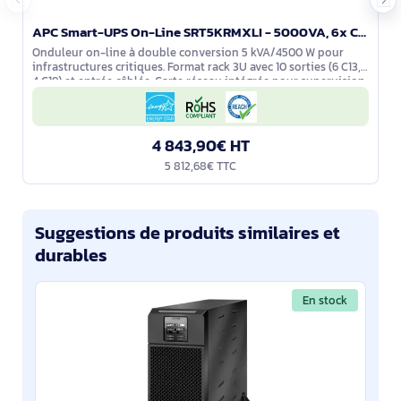
APC Smart-UPS On-Line SRT5KRMXLI - 5000VA, 6x C13, 4x C19 output, rack mountable, Embedded NMC
Onduleur on-line à double conversion 5 kVA/4500 W pour
infrastructures critiques. Format rack 3U avec 10 sorties (6 C13,
4 C19) et entrée câblée. Carte réseau intégrée pour supervision
et arrêts
4 843,90€ HT
5 812,68€ TTC
Suggestions de produits similaires et
durables
En stock