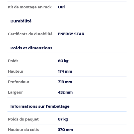
Oui
Kit de montage en rack
Durabilité
Durabilité
ENERGY STAR
Certificats de durabilité
Poids et dimensions
Poids et dimensions
60 kg
Poids
174 mm
Hauteur
719 mm
Profondeur
432 mm
Largeur
Informations sur l'emballage
Informations sur l'emballage
67 kg
Poids du paquet
370 mm
Hauteur du colis