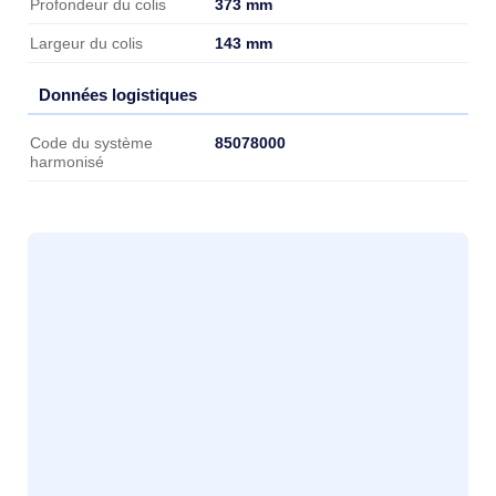
373 mm
Profondeur du colis
143 mm
Largeur du colis
Données logistiques
Données logistiques
85078000
Code du système
harmonisé