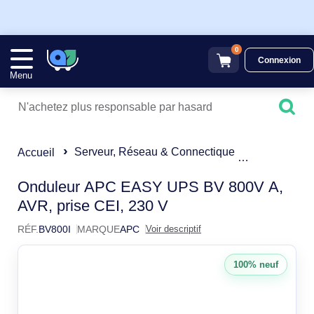
0
Connexion
Menu
Serveur, Réseau & Connectique
Onduleur
Accueil
APC Easy UPS BV800I Ond
Onduleur APC EASY UPS BV 800V A,
AVR, prise CEI, 230 V
RÉF.
BV800I
MARQUE
APC
Voir descriptif
100% neuf