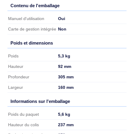
Contenu de l'emballage
Contenu de l'emballage
Oui
Manuel d'utilisation
Non
Carte de gestion intégrée
Poids et dimensions
Poids et dimensions
5,3 kg
Poids
92 mm
Hauteur
305 mm
Profondeur
160 mm
Largeur
Informations sur l'emballage
Informations sur l'emballage
5,6 kg
Poids du paquet
237 mm
Hauteur du colis