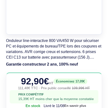
Onduleur line-interactive 800 VA/450 W pour sécuriser
PC et équipements de bureau/TPE lors des coupures et
variations. AVR corrige creux et surtensions. 6 prises
CEI C13 sur batterie avec parasurtenseur (156 J).
Démarrage à froid. Format compact avec orifice de
Garantie constructeur 2 ans, 100% neuf
montage mural. Batterie VRLA. Tension 230 V. Garantie
24 mois. Conformité RoHS/REACH, CE.
92,90€
Économisez 17,09€
HT
111,48€ TTC
· Prix public conseillé
109,99€ HT
PRIX COMPÉTITIF
15,39€ HT moins cher que la moyenne constatée
En stock
Livré le 11/08
En savoir plus