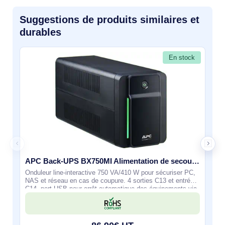
Suggestions de produits similaires et
durables
En stock
APC Back-UPS BX750MI Alimentation de secours - 750 VA, 4x C13, USB
Onduleur line-interactive 750 VA/410 W pour sécuriser PC,
NAS et réseau en cas de coupure. 4 sorties C13 et entrée
C14, port USB pour arrêt automatique des équipements via
logiciel. AVR intégrée pour