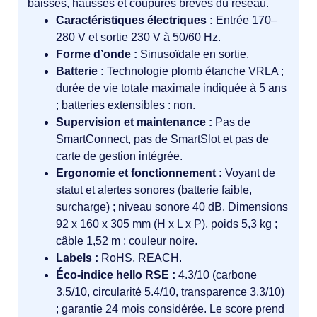
baisses, hausses et coupures brèves du réseau.
Caractéristiques électriques :
Entrée 170–
280 V et sortie 230 V à 50/60 Hz.
Forme d’onde :
Sinusoïdale en sortie.
Batterie :
Technologie plomb étanche VRLA ;
durée de vie totale maximale indiquée à 5 ans
; batteries extensibles : non.
Supervision et maintenance :
Pas de
SmartConnect, pas de SmartSlot et pas de
carte de gestion intégrée.
Ergonomie et fonctionnement :
Voyant de
statut et alertes sonores (batterie faible,
surcharge) ; niveau sonore 40 dB. Dimensions
92 x 160 x 305 mm (H x L x P), poids 5,3 kg ;
câble 1,52 m ; couleur noire.
Labels :
RoHS, REACH.
Éco-indice hello RSE :
4.3/10 (carbone
3.5/10, circularité 5.4/10, transparence 3.3/10)
; garantie 24 mois considérée. Le score prend