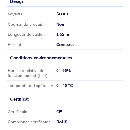
Design
Design
Statut
Voyants
Noir
Couleur du produit
1,52 m
Longueur de câble
Compact
Format
Conditions environnementales
Conditions environnementales
0 - 90%
Humidité relative de
fonctionnement (H-H)
0 - 40 °C
Température d'opération
Certificat
Certificat
CE
Certification
RoHS
Compliance certificates