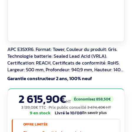
APC E3SXR6. Format: Tower, Couleur du produit: Gris.
Technologie batterie: Sealed Lead Acid (VRLA).
Certification: REACH, Certificats de conformité: RoHS.
Largeur: 500 mm, Profondeur: 940,9 mm, Hauteur: 1400
mm. Largeur du colis: 650 mm, Profondeur du colis:
Garantie constructeur 2 ans, 100% neuf
1020 mm, Hauteur du colis: 1620 mm
2 615,90€
Économisez 858,50€
HT
3 139,08€ TTC
· Prix public conseillé
3 474,40€ HT
9 en stock
Livré le 10/08
En savoir plus
OFFRE LIMITÉE