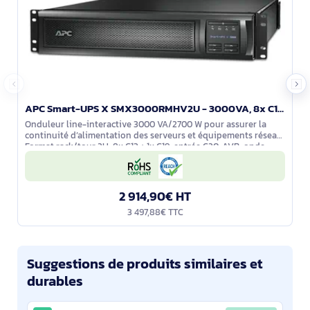
APC Smart-UPS X SMX3000RMHV2U - 3000VA, 8x C13 + 1x C19 sortie, USB, runtime extensible
Onduleur line-interactive 3000 VA/2700 W pour assurer la
continuité d’alimentation des serveurs et équipements réseau.
Format rack/tour 2U, 8x C13 + 1x C19, entrée C20. AVR, onde
sinus, efficacité
2 914,90€ HT
3 497,88€ TTC
Suggestions de produits similaires et
durables