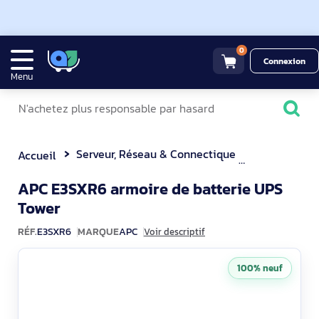
0
Connexion
Menu
Serveur, Réseau & Connectique
Onduleur
Accueil
APC E3SXR6 armoire de batterie UPS
E3SXR6
Tower
RÉF.
E3SXR6
MARQUE
APC
Voir descriptif
100% neuf