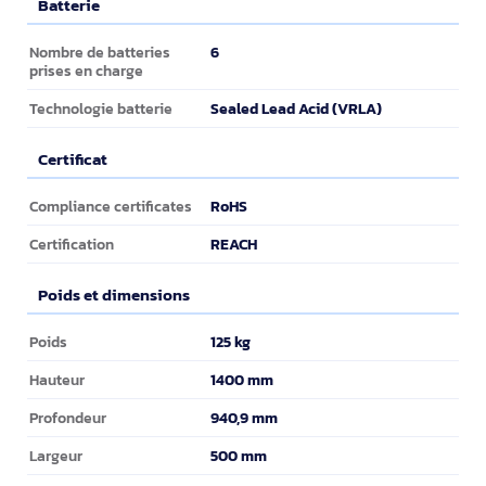
Batterie
Batterie
6
Nombre de batteries
prises en charge
Sealed Lead Acid (VRLA)
Technologie batterie
Certificat
Certificat
RoHS
Compliance certificates
REACH
Certification
Poids et dimensions
Poids et dimensions
125 kg
Poids
1400 mm
Hauteur
940,9 mm
Profondeur
500 mm
Largeur