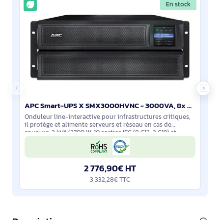
En stock
APC Smart-UPS X SMX3000HVNC - 3000VA, 8x C13 + 2x C19 sortie, USB, runtime extensible, profondeur li
Onduleur line-interactive pour infrastructures critiques,
il protège et alimente serveurs et réseau en cas de
coupure. 3 kVA/2700 W, 10 sorties IEC (8 C13, 2 C19) et
entrée C20. Rack/tour 4U, onde
2 776,90€ HT
3 332,28€ TTC