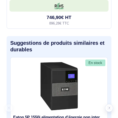
C14. Écran LCD
746,90€ HT
896,28€ TTC
Suggestions de produits similaires et
durables
En stock
Eaton 5P 1550i alimentation d'énergie non interruptible Interactivité de ligne 1,55 kVA 1100 W 8 sor - 5P1550I