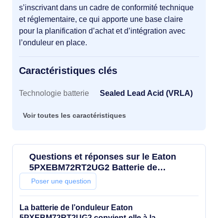
s’inscrivant dans un cadre de conformité technique
et réglementaire, ce qui apporte une base claire
pour la planification d’achat et d’intégration avec
l’onduleur en place.
Caractéristiques clés
Caractéristiques clés
Technologie batterie
Sealed Lead Acid (VRLA)
Voir toutes les caractéristiques
Questions et réponses sur le Eaton
5PXEBM72RT2UG2 Batterie de
l'onduleur Sealed Lead Acid (VRLA) 12 V
Poser une question
9 Ah
La batterie de l’onduleur Eaton
5PXEBM72RT2UG2 convient-elle à la