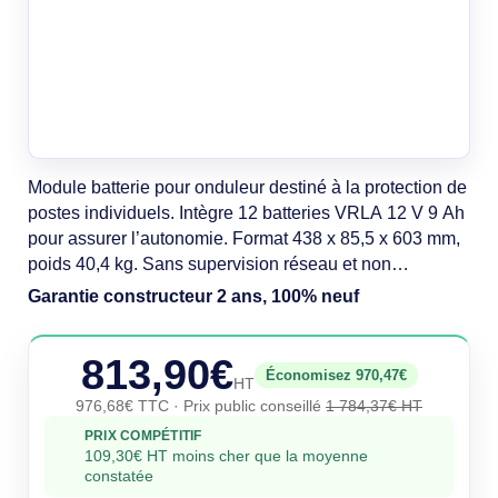
Module batterie pour onduleur destiné à la protection de
postes individuels. Intègre 12 batteries VRLA 12 V 9 Ah
pour assurer l’autonomie. Format 438 x 85,5 x 603 mm,
poids 40,4 kg. Sans supervision réseau et non
extensible. Conforme CE, RoHS et REACH pour une
Garantie constructeur 2 ans, 100% neuf
intégration fiable dans les environnements
professionnels. Certifié IEC/EN 62040-1/2/3 et UL 1778.
813,90€
Économisez 970,47€
HT
976,68€ TTC
· Prix public conseillé
1 784,37€ HT
PRIX COMPÉTITIF
109,30€ HT moins cher que la moyenne
constatée