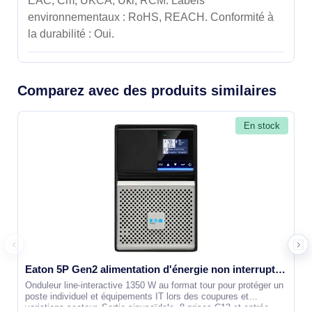
EAC, Cm, UKCA, Ukr, RCM. Labels
environnementaux : RoHS, REACH. Conformité à
la durabilité : Oui.
Comparez avec des produits similaires
En stock
Eaton 5P Gen2 alimentation d'énergie non interruptible Interactivité de ligne 1350 W 8 sortie(s) CA - 5P1550IG2
Onduleur line-interactive 1350 W au format tour pour protéger un
poste individuel et équipements IT lors des coupures et
variations secteur. Sortie sinusoïdale, 8 prises C13 et entrée