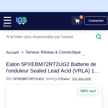
0
Connexion
Menu
Serveur, Réseau & Connectique
Onduleur
Accueil
Eaton 5PXEBM72RT2UG2 Ba
Eaton 5PXEBM72RT2UG2 Batterie de
l'onduleur Sealed Lead Acid (VRLA) 12
V 9 Ah
RÉF.
5PXEBM72RT2UG2
MARQUE
Eaton
Voir descriptif
100% neuf