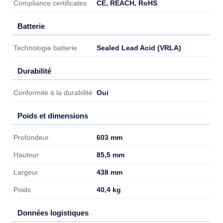
CE, REACH, RoHS
Compliance certificates
Batterie
Batterie
Sealed Lead Acid (VRLA)
Technologie batterie
Durabilité
Durabilité
Oui
Conformité à la durabilité
Poids et dimensions
Poids et dimensions
603 mm
Profondeur
85,5 mm
Hauteur
438 mm
Largeur
40,4 kg
Poids
Données logistiques