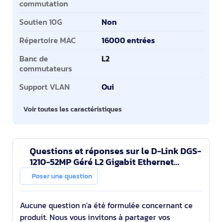
commutation
Soutien 10G
Non
Répertoire MAC
16000 entrées
Banc de
L2
commutateurs
Support VLAN
Oui
Voir toutes les caractéristiques
Questions et réponses sur le D-Link DGS-
1210-52MP Géré L2 Gigabit Ethernet
(10/100/1000) Connexion Ethernet,
Poser une question
supportant l'aliment
Aucune question n'a été formulée concernant ce
produit. Nous vous invitons à partager vos