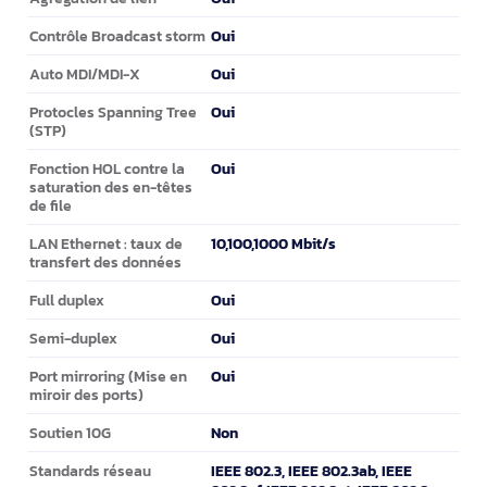
Oui
Contrôle Broadcast storm
Oui
Auto MDI/MDI-X
Oui
Protocles Spanning Tree
(STP)
Oui
Fonction HOL contre la
saturation des en-têtes
de file
10,100,1000 Mbit/s
LAN Ethernet : taux de
transfert des données
Oui
Full duplex
Oui
Semi-duplex
Oui
Port mirroring (Mise en
miroir des ports)
Non
Soutien 10G
IEEE 802.3, IEEE 802.3ab, IEEE
Standards réseau