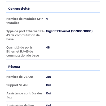
Connectivité
Connectivité
4
Nombre de modules SFP
installés
Gigabit Ethernet (10/100/1000)
Type de port Ethernet RJ-
45 de commutation de
base
48
Quantité de ports
Ethernet RJ-45 de
commutation de base
Réseau
Réseau
256
Nombre de VLANs
Oui
Support VLAN
Oui
Assistance contrôle des
flux
Oui
Agrégation de lien