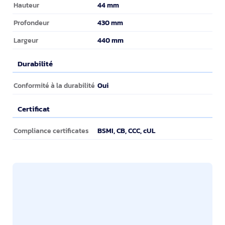
44 mm
Hauteur
430 mm
Profondeur
440 mm
Largeur
Durabilité
Durabilité
Oui
Conformité à la durabilité
Certificat
Certificat
BSMI, CB, CCC, cUL
Compliance certificates