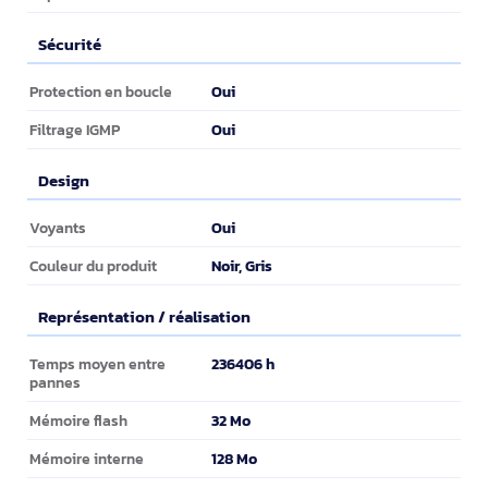
Sécurité
Sécurité
Oui
Protection en boucle
Oui
Filtrage IGMP
Design
Design
Oui
Voyants
Noir, Gris
Couleur du produit
Représentation / réalisation
Représentation / réalisation
236406 h
Temps moyen entre
pannes
32 Mo
Mémoire flash
128 Mo
Mémoire interne