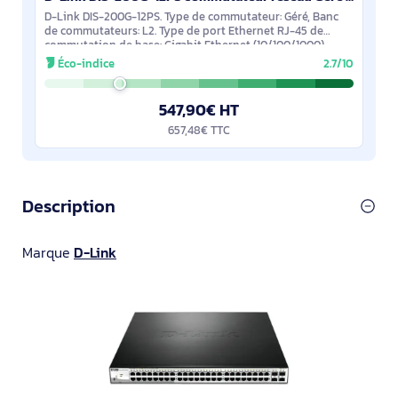
D-Link DIS-200G-12PS. Type de commutateur: Géré, Banc
de commutateurs: L2. Type de port Ethernet RJ-45 de
commutation de base: Gigabit Ethernet (10/100/1000),
Quantité de ports Ethernet RJ-45 de
Éco-indice
2.7/10
547,90€ HT
657,48€ TTC
Description
Marque
D-Link