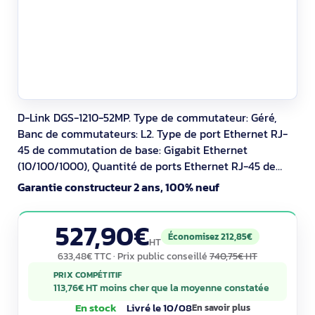
D-Link DGS-1210-52MP. Type de commutateur: Géré,
Banc de commutateurs: L2. Type de port Ethernet RJ-
45 de commutation de base: Gigabit Ethernet
(10/100/1000), Quantité de ports Ethernet RJ-45 de
commutation de base: 48, Nombre de modules SFP
Garantie constructeur 2 ans, 100% neuf
installés: 4. Full duplex. Répertoire MAC: 16000 entrées,
Capacité de commutation: 104 Gbit/s. Standards
527,90€
réseau: IEEE 802.3, IEEE 802.3ab, IEEE 802.3af, IEEE
Économisez 212,85€
HT
633,48€ TTC
· Prix public conseillé
740,75€ HT
PRIX COMPÉTITIF
113,76€ HT moins cher que la moyenne constatée
En stock
Livré le 10/08
En savoir plus