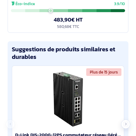
de ports Ethernet RJ-45 de
Éco-indice
3.9/10
483,90€ HT
580,68€ TTC
Suggestions de produits similaires et
durables
Plus de 15 jours
D-Link DIS-200G-12PS commutateur réseau Géré L2 Gigabit Ethernet (10/100/1000) Connexion Ethernet, s