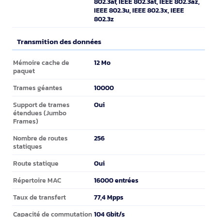
802.3af, IEEE 802.3at, IEEE 802.3az,
IEEE 802.3u, IEEE 802.3x, IEEE
802.3z
Transmition des données
Transmition des données
12 Mo
Mémoire cache de
paquet
10000
Trames géantes
Oui
Support de trames
étendues (Jumbo
Frames)
256
Nombre de routes
statiques
Oui
Route statique
16000 entrées
Répertoire MAC
77,4 Mpps
Taux de transfert
104 Gbit/s
Capacité de commutation