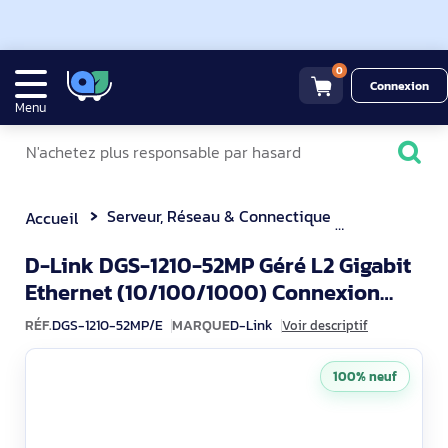
0
Connexion
Menu
Serveur, Réseau & Connectique
Switchs et 
Accueil
D-Link DGS-1210-52MP Géré L2 Gigabit
Ethernet (10/100/1000) Connexion
DGS-1210-5
Ethernet, supportant l'aliment
RÉF.
DGS-1210-52MP/E
MARQUE
D-Link
Voir descriptif
100% neuf