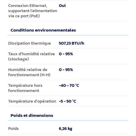
Oui
Connexion Ethernet,
supportant l'alimentation
via ce port (PoE)
Conditions environnementales
Conditions environnementales
507,23 BTU/h
Dissipation thermique
0 - 95%
Taux d'humidité relative
(stockage)
0 - 95%
Humidité relative de
fonctionnement (H-H)
-40 - 70 °C
Température hors
fonctionnement
-5 - 50 °C
Température d'opération
Poids et dimensions
Poids et dimensions
6,26 kg
Poids