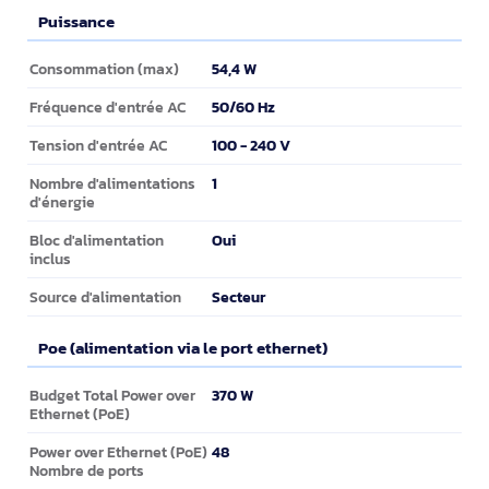
Puissance
Puissance
54,4 W
Consommation (max)
50/60 Hz
Fréquence d'entrée AC
100 - 240 V
Tension d'entrée AC
1
Nombre d'alimentations
d'énergie
Oui
Bloc d'alimentation
inclus
Secteur
Source d'alimentation
Poe (alimentation via le port ethernet)
Poe (alimentation via le port ethernet)
370 W
Budget Total Power over
Ethernet (PoE)
48
Power over Ethernet (PoE)
Nombre de ports