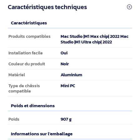
Caractéristiques techniques
Caractéristiques
Caractéristiques
Mac Studio |M1 Max chip| 2022 Mac
Produits compatibles
Studio |M1 Ultra chip| 2022
Oui
Installation facile
Noir
Couleur du produit
Aluminium
Matériel
Mini PC
Type de châssis
compatible
Poids et dimensions
Poids et dimensions
907 g
Poids
Informations sur l'emballage