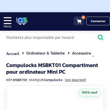
0
Connexion
Menu
Ordinateur & Tablette
Accessoire
Compulocks 
Accueil
Compulocks MSBKT01 Compartiment
MSBKT01
pour ordinateur Mini PC
RÉF.
MSBKT01
MARQUE
Compulocks
Voir descriptif
100% neuf