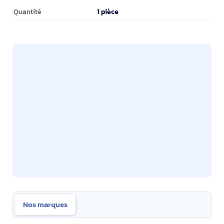
Informations sur l'emballage
1 pièce
Quantité
Nos marques