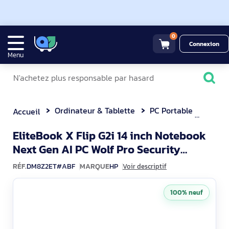
0
Connexion
Menu
Ordinateur & Tablette
PC Portable
EliteBook X F
Accueil
EliteBook X Flip G2i 14 inch Notebook
Next Gen AI PC Wolf Pro Security
DM8Z2ET#ABF
Edition
RÉF.
DM8Z2ET#ABF
MARQUE
HP
Voir descriptif
100% neuf