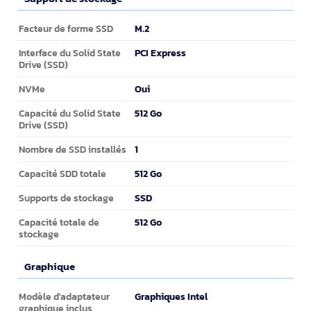
Support de stockage
M.2
Facteur de forme SSD
PCI Express
Interface du Solid State
Drive (SSD)
Oui
NVMe
512 Go
Capacité du Solid State
Drive (SSD)
1
Nombre de SSD installés
512 Go
Capacité SDD totale
SSD
Supports de stockage
512 Go
Capacité totale de
stockage
Graphique
Graphique
Graphiques Intel
Modèle d'adaptateur
graphique inclus