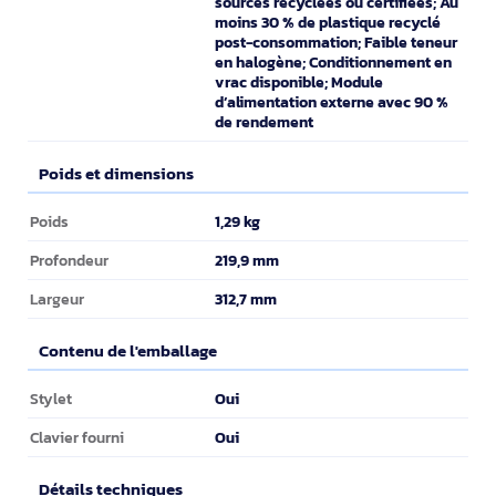
sources recyclées ou certifiées; Au
moins 30 % de plastique recyclé
post-consommation; Faible teneur
en halogène; Conditionnement en
vrac disponible; Module
d’alimentation externe avec 90 %
de rendement
Poids et dimensions
Poids et dimensions
1,29 kg
Poids
219,9 mm
Profondeur
312,7 mm
Largeur
Contenu de l'emballage
Contenu de l'emballage
Oui
Stylet
Oui
Clavier fourni
Détails techniques