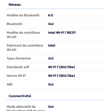
Réseau
Réseau
6.0
Modèle du Bluetooth
Oui
Bluetooth
Intel Wi-Fi 7 BE211
Modèle de contrôleur
WLAN
Intel
Fabricant du contrôleur
WLAN
2x2
Type d'antenne
Wi-Fi 7 (802.11be)
Standards wifi
Wi-Fi 7 (802.11be)
Norme Wi-Fi
Oui
Wifi
Connectivité
Connectivité
Oui
Mode alternatif de
DisplayPort USB de type