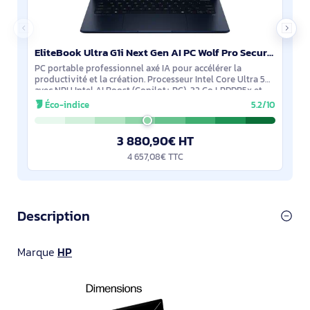
EliteBook Ultra G1i Next Gen AI PC Wolf Pro Security Edition - B66TGAT#ABF
PC portable professionnel axé IA pour accélérer la
productivité et la création. Processeur Intel Core Ultra 5
avec NPU Intel AI Boost (Copilot+ PC), 32 Go LPDDR5x et
SSD 512 Go. Écran tactile 14
Éco-indice
5.2/10
3 880,90€ HT
4 657,08€ TTC
Description
Marque
HP