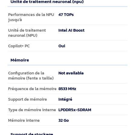
Unité de traitement neuronal (npu)
Unité de traitement neuronal (npu)
47 TOPs
Performances de la NPU
jusqu'à
Intel AI Boost
Unité de traitement
neuronal (NPU)
Oui
Copilot+ PC
Mémoire
Mémoire
Not available
Configuration de la
mémoire (fente x taille)
8533 MHz
Fréquence de la mémoire
Intégré
Support de mémoire
LPDDR5x-SDRAM
Type de mémoire interne
32 Go
Mémoire interne
Support de stockage