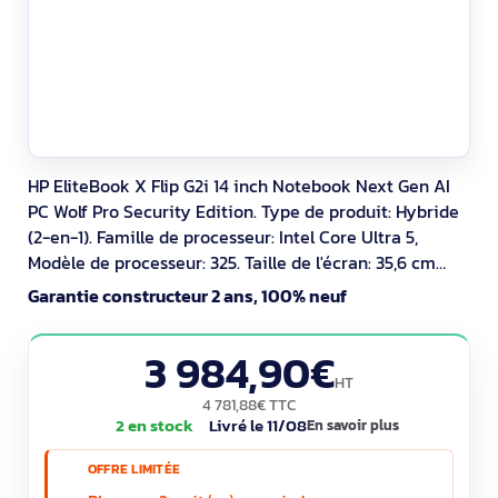
HP EliteBook X Flip G2i 14 inch Notebook Next Gen AI
PC Wolf Pro Security Edition. Type de produit: Hybride
(2-en-1). Famille de processeur: Intel Core Ultra 5,
Modèle de processeur: 325. Taille de l'écran: 35,6 cm
(14"), Type HD: WUXGA, Résolution de l'écran: 1920 x
Garantie constructeur 2 ans, 100% neuf
1200 pixels, Écran tactile. Mémoire interne: 32 Go, Type
de mémoire interne: LPDDR5x-SDRAM. Capacité totale
3 984,90€
de stockage: 512 Go,
HT
4 781,88€ TTC
2 en stock
Livré le 11/08
En savoir plus
OFFRE LIMITÉE