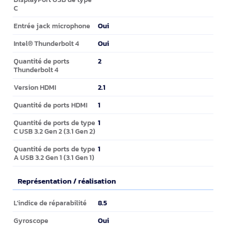
C
Oui
Entrée jack microphone
Oui
Intel® Thunderbolt 4
2
Quantité de ports
Thunderbolt 4
2.1
Version HDMI
1
Quantité de ports HDMI
1
Quantité de ports de type
C USB 3.2 Gen 2 (3.1 Gen 2)
1
Quantité de ports de type
A USB 3.2 Gen 1 (3.1 Gen 1)
Représentation / réalisation
Représentation / réalisation
8.5
L’indice de réparabilité
Oui
Gyroscope