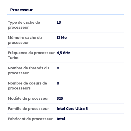
Processeur
Processeur
L3
Type de cache de
processeur
12 Mo
Mémoire cache du
processeur
4,5 GHz
Fréquence du processeur
Turbo
8
Nombre de threads du
processeur
8
Nombre de coeurs de
processeurs
325
Modèle de processeur
Intel Core Ultra 5
Famille de processeur
Intel
Fabricant de processeur