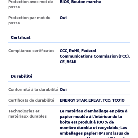
BIOS, Bouton marche
Protection avec mot de
passe
Oui
Protection par mot de
passe
Certificat
Certificat
CCC, RoHS, Federal
Compliance certificates
Communications Commission (FCC),
CE, BSMI
Durabilité
Durabilité
Oui
Conformité à la durabilité
ENERGY STAR, EPEAT, TCO, TCO10
Certificats de durabilité
Le matériau d’emballage en pâte à
Technologies et
matériaux durables
papier moulée à l’intérieur de la
boîte est produit à 100 % de
manière durable et recyclable; Les
emballages papier HP sont issus de