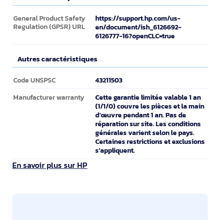
Détails techniques
https://support.hp.com/us-
General Product Safety
Regulation (GPSR) URL
en/document/ish_6126692-
6126777-16?openCLC=true
Autres caractéristiques
Autres caractéristiques
43211503
Code UNSPSC
Cette garantie limitée valable 1 an
Manufacturer warranty
(1/1/0) couvre les pièces et la main
d’œuvre pendant 1 an. Pas de
réparation sur site. Les conditions
générales varient selon le pays.
Certaines restrictions et exclusions
s’appliquent.
En savoir plus sur HP