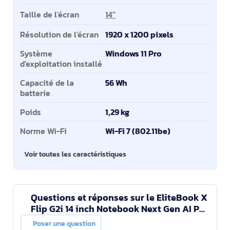
Taille de l'écran
14"
Résolution de l'écran
1920 x 1200 pixels
Système
Windows 11 Pro
d'exploitation installé
Capacité de la
56 Wh
batterie
Poids
1,29 kg
Norme Wi-Fi
Wi-Fi 7 (802.11be)
Voir toutes les caractéristiques
Questions et réponses sur le EliteBook X
Flip G2i 14 inch Notebook Next Gen AI PC
Wolf Pro Security Edition
Poser une question