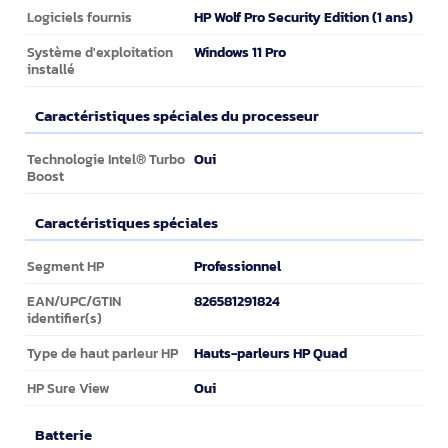
Logiciel
HP Wolf Pro Security Edition (1 ans)
Logiciels fournis
Windows 11 Pro
Système d'exploitation
installé
Caractéristiques spéciales du processeur
Caractéristiques spéciales du processeur
Oui
Technologie Intel® Turbo
Boost
Caractéristiques spéciales
Caractéristiques spéciales
Professionnel
Segment HP
826581291824
EAN/UPC/GTIN
identifier(s)
Hauts-parleurs HP Quad
Type de haut parleur HP
Oui
HP Sure View
Batterie