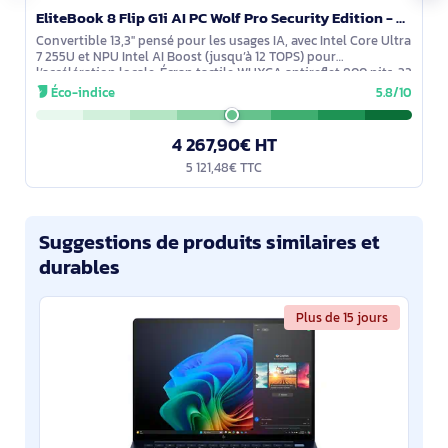
EliteBook 8 Flip G1i AI PC Wolf Pro Security Edition - AD4A5ET#ABF
Convertible 13,3'' pensé pour les usages IA, avec Intel Core Ultra
7 255U et NPU Intel AI Boost (jusqu’à 12 TOPS) pour
l’accélération locale. Écran tactile WUXGA antireflet 800 nits. 32
Go LPDDR5x et
Éco-indice
5.8/10
4 267,90€ HT
5 121,48€ TTC
Suggestions de produits similaires et
durables
Plus de 15 jours