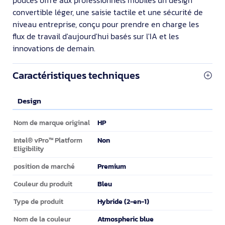
convertible léger, une saisie tactile et une sécurité de
niveau entreprise, conçu pour prendre en charge les
flux de travail d'aujourd'hui basés sur l'IA et les
innovations de demain.
Caractéristiques techniques
Design
Design
HP
Nom de marque original
Non
Intel® vPro™ Platform
Eligibility
Premium
position de marché
Bleu
Couleur du produit
Hybride (2-en-1)
Type de produit
Atmospheric blue
Nom de la couleur