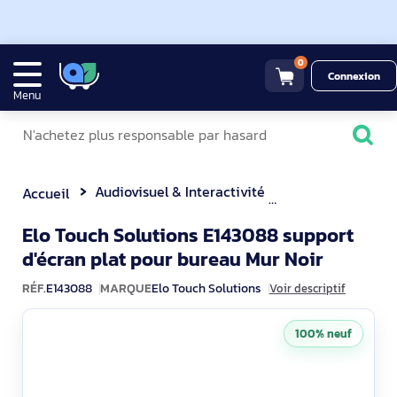
0
Connexion
Menu
Audiovisuel & Interactivité
Accessoire Affic
Accueil
Elo Touch Solutions E143088 support
E14308
d'écran plat pour bureau Mur Noir
RÉF.
E143088
MARQUE
Elo Touch Solutions
Voir descriptif
100% neuf