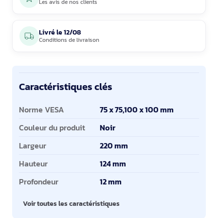
Les avis de nos clients
Livré le
12/08
Conditions de livraison
Caractéristiques clés
Caractéristiques clés
Norme VESA
75 x 75,100 x 100 mm
Couleur du produit
Noir
Largeur
220 mm
Hauteur
124 mm
Profondeur
12 mm
Voir toutes les caractéristiques