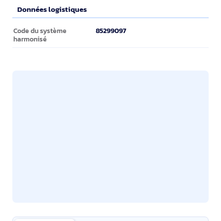
Données logistiques
Données logistiques
85299097
Code du système
harmonisé