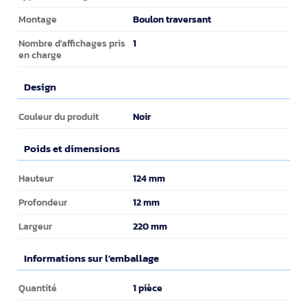
Boulon traversant
Montage
1
Nombre d'affichages pris
en charge
Design
Design
Noir
Couleur du produit
Poids et dimensions
Poids et dimensions
124 mm
Hauteur
12 mm
Profondeur
220 mm
Largeur
Informations sur l'emballage
Informations sur l'emballage
1 pièce
Quantité