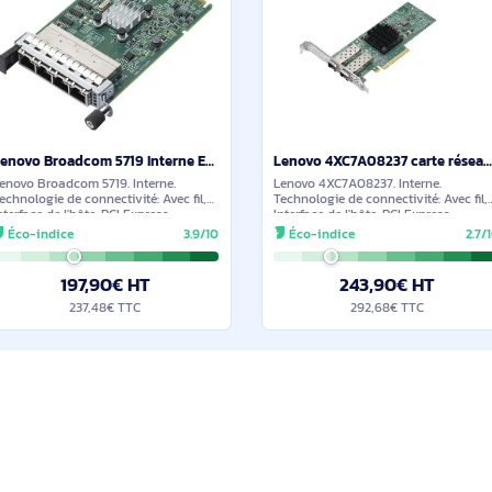
Mbit/s. Couleur du produit: Vert
maximum: 1000 Mbi
238,90€ HT
267,9
286,68€ TTC
321,4
ilaires et durables
En stock
Lenovo Broadcom 5719 Interne Ethernet 1000 Mbit/s - 4XC7A08235
Lenovo Broadcom 5719. Interne.
Lenovo 4XC7A08237. 