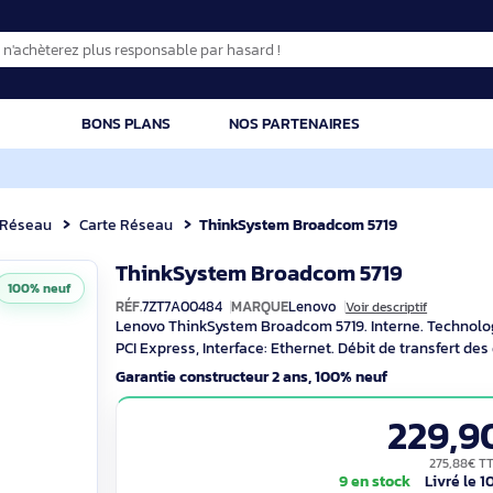
CATION
BONS PLANS
NOS PARTENAIRES
que
Réseau
Carte Réseau
ThinkSystem Broadcom 571
ThinkSystem Broadcom 571
100% neuf
RÉF.
7ZT7A00484
MARQUE
Lenovo
Voir des
Lenovo ThinkSystem Broadcom 5719. Intern
PCI Express, Interface: Ethernet. Débit
Garantie constructeur 2 ans, 100% neuf