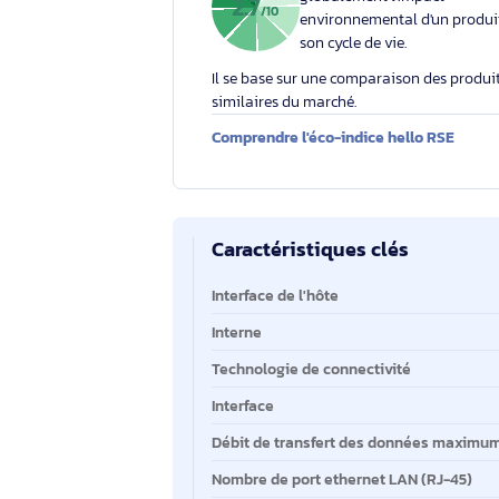
Éco-indice hello RSE
L'éco-indice hello RSE
globalement l'impact
2.7
/10
environnemental d'un
son cycle de vie.
Il se base sur une comparaison des 
similaires du marché.
Comprendre l'éco-indice hello RS
Caractéristiques clés
Caractéristiques clés
Interface de l'hôte
Interne