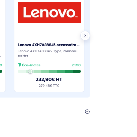
t/s
données maximum: 1000 Mbit/s
0€ HT
251,90€ HT
8€ TTC
302,28€ TTC
Sous 7 jours
En stock
Lenovo 4XC7A08237 carte réseau Interne Fibre 25000 Mbit/s
Lenovo 4XH7A83845 accessoire de racks Panneau arrière
Interne.
Lenovo 4XH7A83845. Type: Panneau