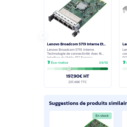
Aucune question n'a été formulée con
s'engage à vous fournir une réponse 
Comparez avec des produits s
En stock
Lenovo Broadcom 5719 Interne Ethernet 1000 Mbit/s - 4XC7A08235
Lenovo Broadcom 5719. Interne.
Technologie de connectivité: Avec fil,
Interface de l'hôte: PCI Express,
Interface: Ethernet. Débit de transfert
Éco-indice
3.9/10