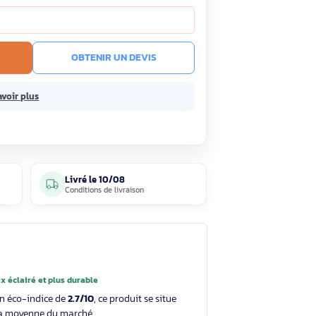
HT
275,88€ TTC
ock
Livré le 10/08
En savoir plus
ce prix !
R AU PANIER
OBTENIR UN DEVIS
sans frais.
En savoir plus
4 avis
Livré le
10/08
clients
Conditions de livraison