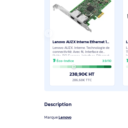
des données maximum: 1000 Mbit/s.
Couleur du produit:
197,90€ HT
237,48€ TTC
Suggestions de produits sim
En stock
Lenovo AUZX Interne Ethernet 1000 Mbit/s - 7ZT7A00482
Lenovo AUZX. Interne. Technologie de