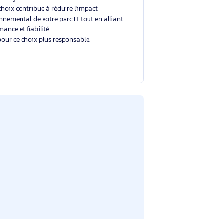
Un choix éclairé et plus durable
Avec un éco-indice de
2.7/10
, ce produit se situe
dans la moyenne du marché.
Votre choix contribue à réduire l'impact
environnemental de votre parc IT tout en alliant
performance et fiabilité.
Merci pour ce choix plus responsable.