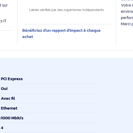
Des labels exigeants pour un impact maîtrisé
 évalue
Impact carbone inconnu
 produit sur
Labels vérifiés par des organismes indépendants.
produits IT
Bénéficiez d'un rapport d'impact à chaque
E
achat
PCI Express
Oui