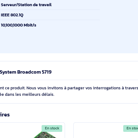
Avec fil
Ethernet
maximum
1000 Mbit/s
-45)
4
Serveur/Station de travail
IEEE 802.1Q
es
10,100,1000 Mbit/s
e ThinkSystem Broadcom 5719