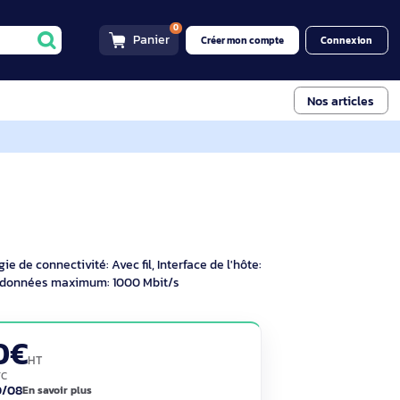
0
Panier
Créer mon compt
9
7ZT7A00484
9
criptif
e. Technologie de connectivité: Avec fil, Interface de l'hôte:
 de transfert des données maximum: 1000 Mbit/s
229,90€