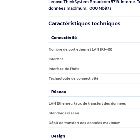
connectivité: Avec fil, Interface de
l'hôte: PCI Express, Interface: Ethernet.
Débit de transfert des données
Éco-indice
3.9/10
maximum: 1000 Mbit/s. Couleur du
produit: Vert
238,90€ HT
286,68€ TTC
Description
Marque
Lenovo
Lenovo ThinkSystem Broadcom 5719. Intern
données maximum: 1000 Mbit/s
Caractéristiques techniques
Connectivité