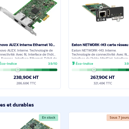
cernant ce produit. Nous vous invitons à partager vos interroga
détaillée dans les meilleurs délais.
imilaires
En stock
Lenovo AUZX Interne Ethernet 1000 Mbit/s - 7ZT7A00482
Lenovo AUZX. Interne. Technologie de
Eaton NETWORK-M3. 
connectivité: Avec fil, Interface de l'hôte:
Technologie de connec
PCI Express, Interface: Ethernet. Débit de
Interface de l'hôte: M
transfert des données maximum: 1000
Ethernet. Débit de t
Éco-indice
3.9/10
Éco-indice