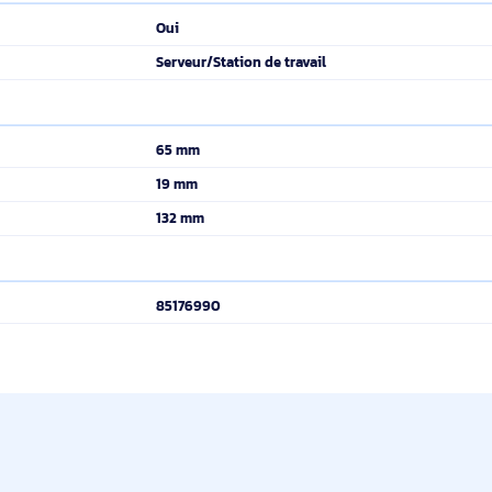
4
Ethernet
PCI Express
Avec fil
s
10,100,1000 Mbit/s
IEEE 802.1Q
1000 Mbit/s
Oui
Serveur/Station de travail