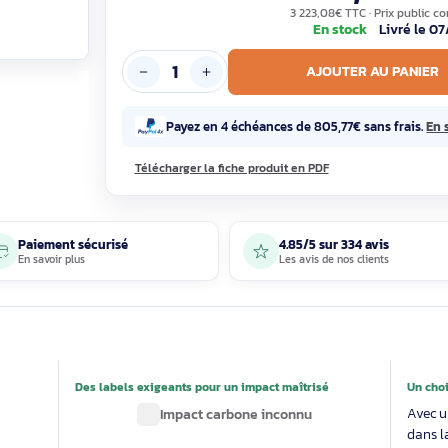
2 685
3 223,08€ T
En sto
AJOUTE
Payez en 4 échéances de 805,77€
Télécharger la fiche produit en PDF
Paiement sécurisé
4.85/5 sur 33
En savoir plus
Les avis de nos 
able