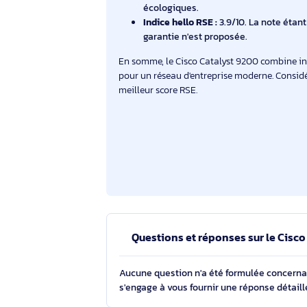
Nombre de ports :
24 ports Giga
Fonctionnalités de sécurité :
Al
contrôle d'accès (ACL).
Résilience :
Alimentation redon
continue.
Labels environnementaux :
Cer
écologiques.
Indice hello RSE :
3.9/10. La not
garantie n'est proposée.
En somme, le Cisco Catalyst 9200 comb
pour un réseau d'entreprise moderne. 
meilleur score RSE.