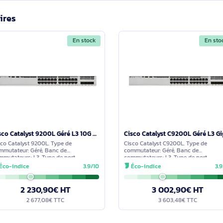
 Cisco Catalyst 9200L Géré L3 Gigabit Ethernet (10/100
cernant ce produit. Nous vous invitons à partager vos interroga
détaillée dans les meilleurs délais.
imilaires
En stock