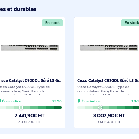
Cisco Catalyst 9200L Géré L3 10G Ethernet (100/1000/10000) Connexion Ethernet, supportant l'alimenta - C9200L-24P-4X-E
Cisco Catalyst 9200L. Type de
Cisco Catalyst C920
commutateur: Géré, Banc de
commutateur: Géré,
commutateurs: L3. Type de port
commutateurs: L3. T
Ethernet RJ-45 de commutation de
Ethernet RJ-45 de 
Éco-indice
3.9/10
Éco-indice
base: 10G Ethernet (100/1000/10000),
base: Gigabit Ether
Quantité de ports Ethernet RJ-45 de
Quantité de ports E
2 230,90€ HT
3 002,
2 677,08€ TTC
3 603,
ilaires et durables
En stock