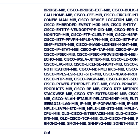
pedigree familial, les commutateurs de la série Catalyst 9200 offr
plifiée. En tant qu'éléments fondamentaux de l'architecture de rése
plexité, à optimiser l'informatique et à réduire les coûts d'exploitat
sseur ne peut offrir, quel que soit l'endroit où vous vous trouvez d
atalyst 9200 offrent des fonctions de sécurité qui protègent l'intég
nt une résilience qui permet à votre entreprise de continuer à fonc
 la technologie UADP ASIC, les commutateurs de la gamme Catalyst
es innovations futures. Avec une capacité PoE+ complète, une red
bps, des liaisons montantes modulaires, une prise en charge des fo
solution inégalée du secteur avec une résilience différenciée et un
BRIDGE-MIB, CISCO-BRIDGE-EXT-MIB
CALLHOME-MIB, CISCO-CEF-MIB, CIS
CONFIG-MAN-MIB, CISCO-DEVICE-LO
CISCO-EMBEDDED-EVENT-MGR-MIB, 