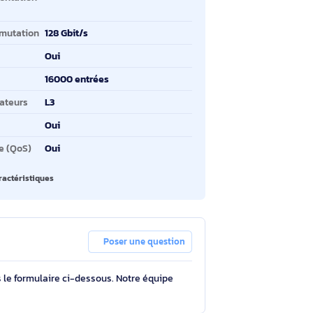
se
pe de port Ethernet RJ-
Gigabit Ethernet (10/100/1000)
 de commutation de
se
nnexion Ethernet,
Non
pportant l'alimentation
a ce port (PoE)
pacité de commutation
128 Gbit/s
utien 10G
Oui
pertoire MAC
16000 entrées
nc de commutateurs
L3
pport VLAN
Oui
alité de service (QoS)
Oui
oir toutes les caractéristiques