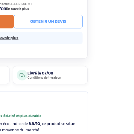
,90€
Économisez 1 760,74€
HT
TC
· Prix public conseillé
4 446,64€ HT
ck
Livré le 07/08
En savoir plus
R AU PANIER
OBTENIR UN DEVIS
 sans frais.
En savoir plus
4 avis
Livré le
07/08
clients
Conditions de livraison