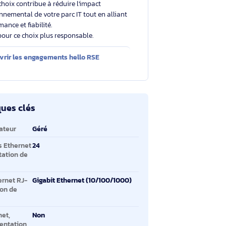
Un choix éclairé et plus durable
Avec un éco-indice de
3.9/10
, ce produit se situe
dans la moyenne du marché.
Votre choix contribue à réduire l'impact
environnemental de votre parc IT tout en alliant
performance et fiabilité.
Merci pour ce choix plus responsable.
Découvrir les engagements hello RSE
ractéristiques clés
ractéristiques clés
pe de commutateur
Géré
antité de ports Ethernet
24
-45 de commutation de