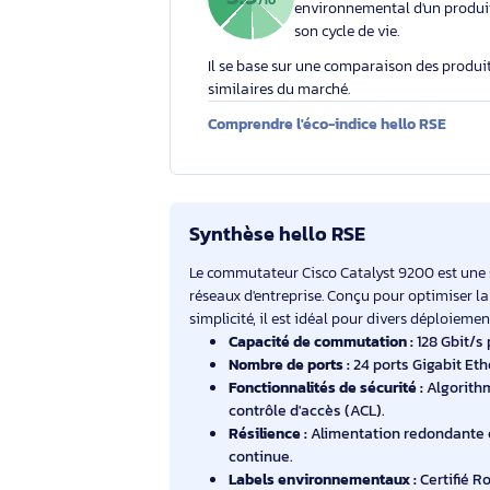
Éco-indice hello RSE
L'éco-indice hello RSE
globalement l'impact
3.9
/10
environnemental d'un
son cycle de vie.
Il se base sur une comparaison des 
similaires du marché.
Comprendre l'éco-indice hello RS
Synthèse hello RSE
Le commutateur Cisco Catalyst 9200 e
réseaux d'entreprise. Conçu pour optim
simplicité, il est idéal pour divers dép
Capacité de commutation :
128 