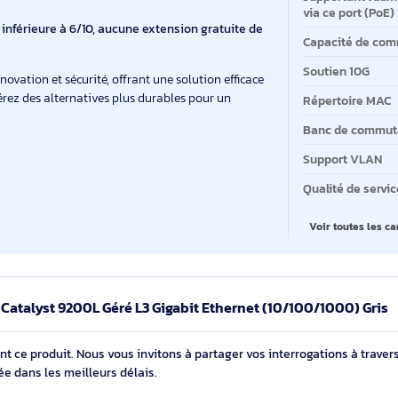
ba
bit Ethernet, offrant une connectivité robuste.
gorithme AES 128 bits et prise en charge des listes de
Ty
45
ba
dante et redondance intégrée pour une disponibilité
Co
tifié RoHS et TCO pour une conformité aux normes
su
vi
e étant inférieure à 6/10, aucune extension gratuite de
Ca
So
ine innovation et sécurité, offrant une solution efficace
Considérez des alternatives plus durables pour un
Ré
Ba
Su
Qu
V