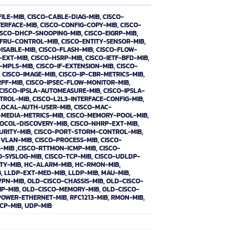
ent une simplicité sans compromis - ils sont sécurisés,
au numérique de Cisco, les commutateurs de la série Catalyst
ion en tirant parti de l'intelligence, de l'automatisation et de
ans le parcours de la mise en réseau basée sur les
rité du matériel et du logiciel, ainsi que toutes les données qui
tionner en toute transparence. Combinés aux API ouvertes de
 9200 vous offrent ce dont vous avez besoin aujourd'hui tout
ondance de l'alimentation et des ventilateurs, une bande
nctions de couche 3 et un correctif à froid, les commutateurs
e architecture progressive pour un accès rentable aux
, CISCO-BULK-FILE-MIB, CISCO-CABLE-DIAG-MIB, CISCO-
CO-CIRCUIT-INTERFACE-MIB, CISCO-CONFIG-COPY-MIB, CISCO-
CATION-MIB, CISCO-DHCP-SNOOPING-MIB, CISCO-EIGRP-MIB,
CISCO-ENTITY-FRU-CONTROL-MIB, CISCO-ENTITY-SENSOR-MIB,