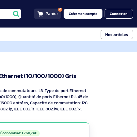
0
Panier
Créer mon compt
/100/1000) Gris
C9200
3 Gigabit Ethernet (10/100/1000) Gris
 descriptif
eur: Géré, Banc de commutateurs: L3. Type de port Ethernet
Ethernet (10/100/1000), Quantité de ports Ethernet RJ-45 de
épertoire MAC: 16000 entrées, Capacité de commutation: 128
E 802.1Q, IEEE 802.1p, IEEE 802.1s, IEEE 802.1w, IEEE 802.1x,