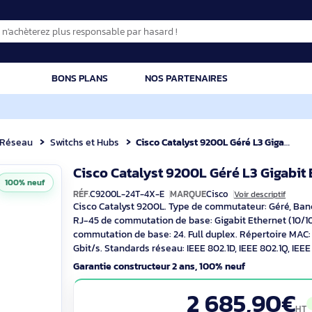
CATION
BONS PLANS
NOS PARTENAIRES
que
Réseau
Switchs et Hubs
Cisco Catalyst 9200L Géré L3 Gigabit Ethernet (10
Cisco Catalyst 9200L Géré L
100% neuf
RÉF.
C9200L-24T-4X-E
MARQUE
Cisco
Voir
Cisco Catalyst 9200L. Type de commutat
RJ-45 de commutation de base: Gigabit 
commutation de base: 24. Full duplex. R
Gbit/s. Standards réseau: IEEE 802.1D, IEE
Garantie constructeur 2 ans, 100% neuf