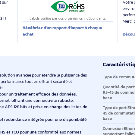
Des labels exigeants pour un impact maîtrisé
 évalue
Impact carbone inconnu
 produit sur
produits IT
Labels vérifiés par des organismes indépendants.
Bénéficiez d'un rapport d'impact à chaque
E
achat
Ca
Ca
st une solution avancée pour étendre la puissance des
Ty
iser la performance tout en offrant sécurité et
Qu
loiements.
RJ
Gbit/s pour un traitement efficace des données.