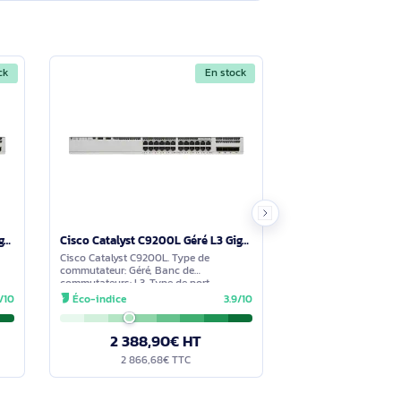
/1000) Gris
Poser une question
tions à travers le formulaire ci-dessous. Notre équipe
En stock
En stock