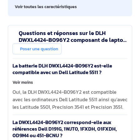
Voir toutes les caractéristiques
Questions et réponses sur le DLH
DWXL4424-B096Y2 composant de laptop
supplémentaire Batterie
Poser une question
La batterie DLH DWXL4424-B096Y2 est-elle
compatible avec un Dell Latitude 5511 ?
Voir moins
Oui, la DLH DWXL4424-B096Y2 est compatible
avec les ordinateurs Dell Latitude 5511 ainsi qu’avec
les Latitude 5501, Precision 3541 et Precision 3551.
La DWXL4424-B096Y2 correspond-elle aux
références Dell D191G, 1WJT0, 1FXDH, 01FXDH,
0D9M4 ou 451-BCNU ?