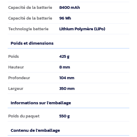
8400 mAh
Capacité de la batterie
96 Wh
Capacité de la batterie
Lithium Polymère (LiPo)
Technologie batterie
Poids et dimensions
Poids et dimensions
425 g
Poids
8 mm
Hauteur
104 mm
Profondeur
350 mm
Largeur
Informations sur l'emballage
Informations sur l'emballage
550 g
Poids du paquet
Contenu de l'emballage