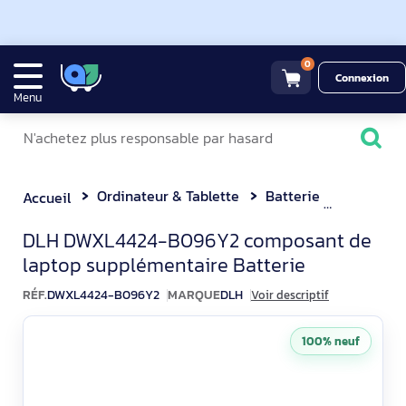
0
Connexion
Menu
Ordinateur & Tablette
Batterie
DLH DWXL4424-B096Y
Accueil
DLH DWXL4424-B096Y2 Batt
DLH DWXL4424-B096Y2 composant de
laptop supplémentaire Batterie
RÉF.
DWXL4424-B096Y2
MARQUE
DLH
Voir descriptif
100% neuf