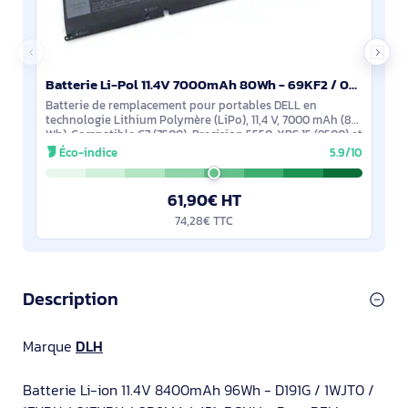
Batterie Li-Pol 11.4V 7000mAh 80Wh - 69KF2 / 069KF2 / 8FCTC / M59JH - DWXL4596-B080Y4
Batterie de remplacement pour portables DELL en
technologie Lithium Polymère (LiPo), 11,4 V, 7000 mAh (80
Wh). Compatible G7 (7500), Precision 5550, XPS 15 (9500) et
Alienware M15/M17 R3‑R4. Remplace
Éco-indice
5.9/10
61,90€ HT
74,28€ TTC
Description
Marque
DLH
Batterie Li-ion 11.4V 8400mAh 96Wh - D191G / 1WJT0 /