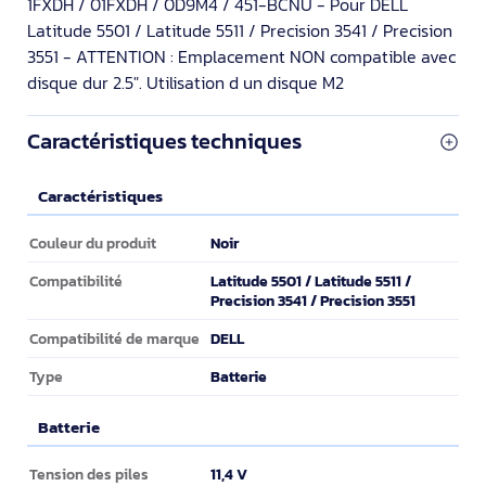
1FXDH / 01FXDH / 0D9M4 / 451-BCNU - Pour DELL
Latitude 5501 / Latitude 5511 / Precision 3541 / Precision
3551 - ATTENTION : Emplacement NON compatible avec
disque dur 2.5". Utilisation d un disque M2
Caractéristiques techniques
Caractéristiques
Caractéristiques
Noir
Couleur du produit
Latitude 5501 / Latitude 5511 /
Compatibilité
Precision 3541 / Precision 3551
DELL
Compatibilité de marque
Batterie
Type
Batterie
Batterie
11,4 V
Tension des piles