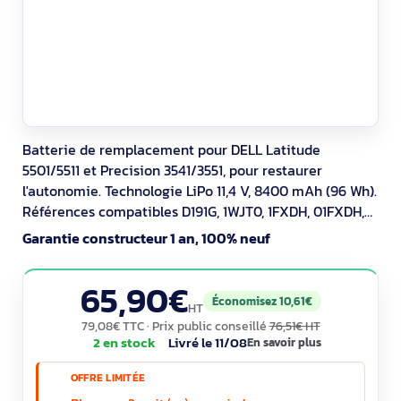
Batterie de remplacement pour DELL Latitude
5501/5511 et Precision 3541/3551, pour restaurer
l'autonomie. Technologie LiPo 11,4 V, 8400 mAh (96 Wh).
Références compatibles D191G, 1WJT0, 1FXDH, 01FXDH,
0D9M4, 451-BCNU. Attention : emplacement non
Garantie constructeur 1 an, 100% neuf
compatible avec disque dur 2,5"; utiliser un disque M.2.
Garantie 12 mois. Poids 425 g, dimensions 350 x 104 x 8
65,90€
mm, coloris noir.
Économisez 10,61€
HT
79,08€ TTC
· Prix public conseillé
76,51€ HT
2 en stock
Livré le 11/08
En savoir plus
OFFRE LIMITÉE