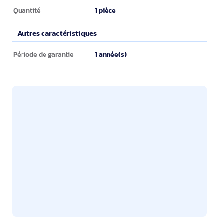
Contenu de l'emballage
1 pièce
Quantité
Autres caractéristiques
Autres caractéristiques
1 année(s)
Période de garantie