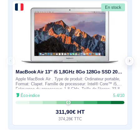
En stock
MacBook Air 13'' i5 1,8GHz 8Go 128Go SSD 2017 - Grade Reconditionné en France Très bon état - MQD32LL/A
Apple MacBook Air . Type de produit: Ordinateur portable,
Format: Clapet. Famille de processeur: Intel® Core™ i5,
Fréquence du processeur: 1,8 GHz. Taille de l'écran: 33,8
cm (13.3"), Résolution de
Éco-indice
5.4/10
311,90€ HT
374,28€ TTC