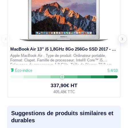
MacBook Air 13'' i5 1,8GHz 8Go 256Go SSD 2017 - Grade Reconditionné en France Très bon état - MQD42LL/A
Apple MacBook Air . Type de produit: Ordinateur portable,
Format: Clapet. Famille de processeur: Intel® Core™ i5,
Fréquence du processeur: 1,8 GHz. Taille de l'écran: 33,8 cm
(13.3"), Résolution de
Éco-indice
5.4/10
337,90€ HT
405,48€ TTC
Suggestions de produits similaires et
durables