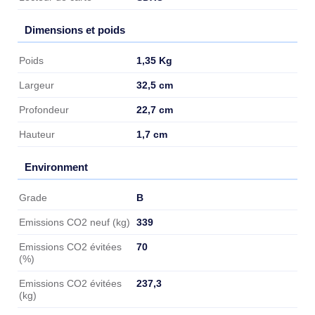
Dimensions et poids
Dimensions et poids
1,35 Kg
Poids
32,5 cm
Largeur
22,7 cm
Profondeur
1,7 cm
Hauteur
Environment
Environment
B
Grade
339
Emissions CO2 neuf (kg)
70
Emissions CO2 évitées
(%)
237,3
Emissions CO2 évitées
(kg)