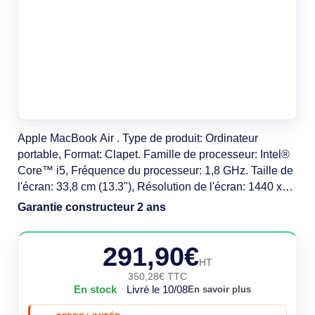
Apple MacBook Air . Type de produit: Ordinateur
portable, Format: Clapet. Famille de processeur: Intel®
Core™ i5, Fréquence du processeur: 1,8 GHz. Taille de
l'écran: 33,8 cm (13.3"), Résolution de l'écran: 1440 x
900 pixels. Mémoire interne: 8 Go, Type de mémoire
Garantie constructeur 2 ans
interne: LPDDR3-SDRAM. Capacité totale de stockage:
256 Go, Supports de stockage: SSD. Modèle
291,90€
d'adaptateur graphique inclus: Intel® HD
HT
350,28€ TTC
En stock
Livré le 10/08
En savoir plus