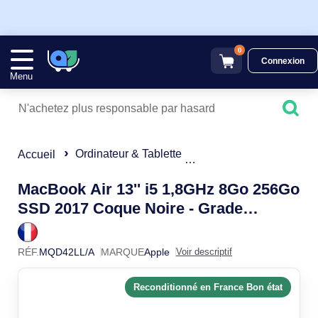
0
Connexion
Menu
Ordinateur & Tablette
PC Portable reconditi
Accueil
MacBook Air 13'' i5 1,8GHz 8Go 256Go
SSD 2017 Coque Noire - Grade
MQD42
Reconditionné en France Bon état
RÉF.
MQD42LL/A
MARQUE
Apple
Voir descriptif
Reconditionné en France Bon état