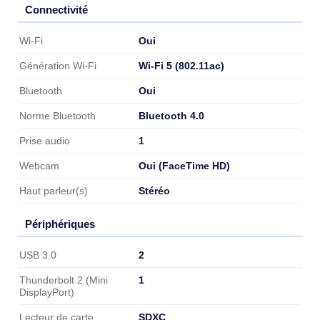
Connectivité
Connectivité
Oui
Wi-Fi
Wi-Fi 5 (802.11ac)
Génération Wi-Fi
Oui
Bluetooth
Bluetooth 4.0
Norme Bluetooth
1
Prise audio
Oui (FaceTime HD)
Webcam
Stéréo
Haut parleur(s)
Périphériques
Périphériques
2
USB 3.0
1
Thunderbolt 2 (Mini
DisplayPort)
SDXC
Lecteur de carte