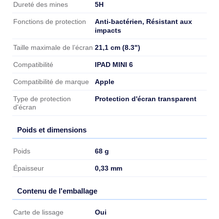
5H
Dureté des mines
Anti-bactérien, Résistant aux
Fonctions de protection
impacts
21,1 cm (8.3")
Taille maximale de l’écran
IPAD MINI 6
Compatibilité
Apple
Compatibilité de marque
Protection d'écran transparent
Type de protection
d'écran
Poids et dimensions
Poids et dimensions
68 g
Poids
0,33 mm
Épaisseur
Contenu de l'emballage
Contenu de l'emballage
Oui
Carte de lissage