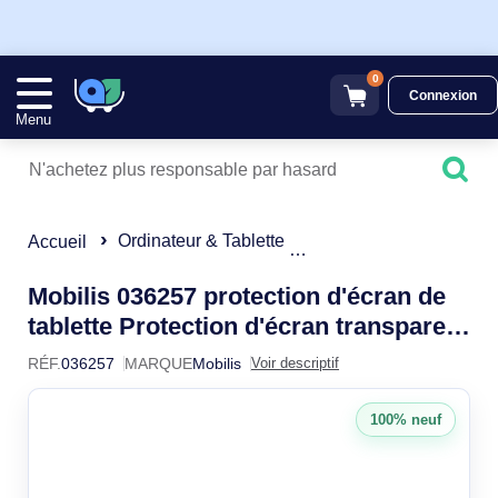
0
Connexion
Menu
Ordinateur & Tablette
Accessoires Tablette
Accueil
Mobilis 036257 protection d'écran de
tablette Protection d'écran transparent
036257
Apple 1 pièce(s)
RÉF.
036257
MARQUE
Mobilis
Voir descriptif
100% neuf