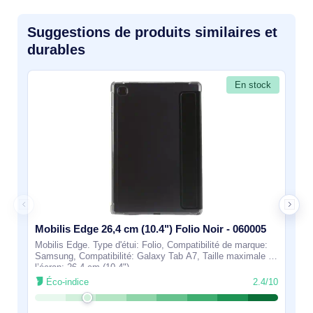
Suggestions de produits similaires et
durables
En stock
Mobilis Edge 26,4 cm (10.4") Folio Noir - 060005
Mobilis Edge. Type d'étui: Folio, Compatibilité de marque:
Samsung, Compatibilité: Galaxy Tab A7, Taille maximale de
l’écran: 26,4 cm (10.4")
Éco-indice
2.4/10