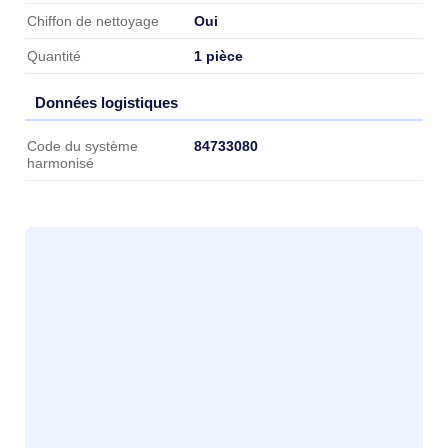
Oui
Chiffon de nettoyage
1 pièce
Quantité
Données logistiques
Données logistiques
84733080
Code du système
harmonisé