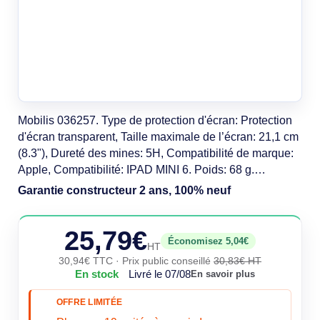
Mobilis 036257. Type de protection d'écran: Protection
d'écran transparent, Taille maximale de l’écran: 21,1 cm
(8.3"), Dureté des mines: 5H, Compatibilité de marque:
Apple, Compatibilité: IPAD MINI 6. Poids: 68 g.
Quantité: 1 pièce(s)
Garantie constructeur 2 ans, 100% neuf
25,79€
Économisez 5,04€
HT
30,94€ TTC
· Prix public conseillé
30,83€ HT
En stock
Livré le 07/08
En savoir plus
OFFRE LIMITÉE