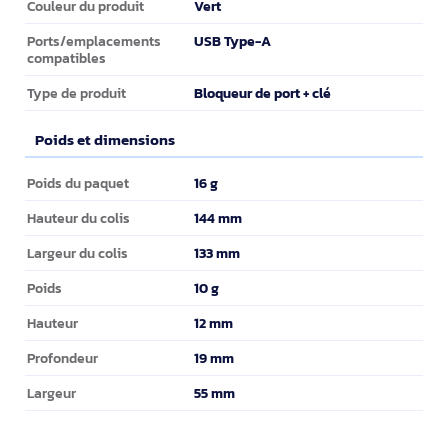
Vert
Couleur du produit
USB Type-A
Ports/emplacements
compatibles
Bloqueur de port + clé
Type de produit
Poids et dimensions
Poids et dimensions
16 g
Poids du paquet
144 mm
Hauteur du colis
133 mm
Largeur du colis
10 g
Poids
12 mm
Hauteur
19 mm
Profondeur
55 mm
Largeur