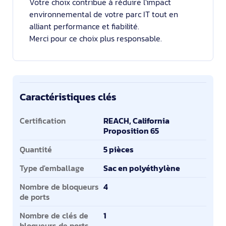
Votre choix contribue à réduire l'impact
environnemental de votre parc IT tout en
alliant performance et fiabilité.
Merci pour ce choix plus responsable.
Caractéristiques clés
Caractéristiques clés
Certification
REACH, California
Proposition 65
Quantité
5 pièces
Type d'emballage
Sac en polyéthylène
Nombre de bloqueurs
4
de ports
Nombre de clés de
1
bloqueurs de ports