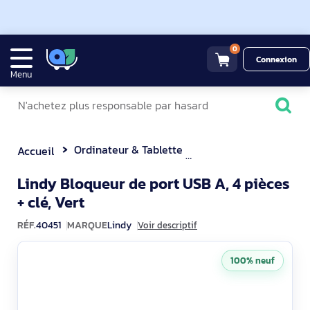
0
Connexion
Menu
Ordinateur & Tablette
Cable de sécurité
Accueil
Lindy Bloqueur de port USB A, 4 pièces
40451
+ clé, Vert
RÉF.
40451
MARQUE
Lindy
Voir descriptif
100% neuf