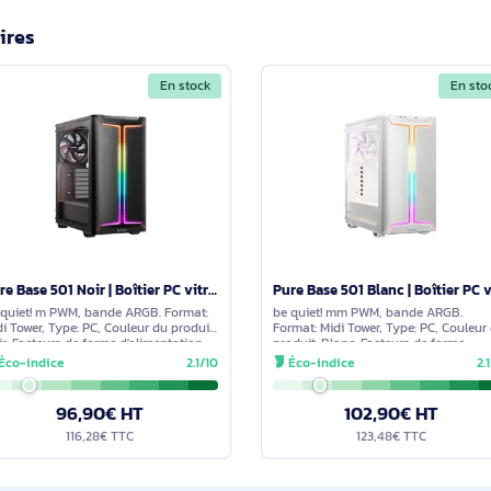
Pure Base 500 DX Blanc | Boîtier PC ARGB vitré, Mini IT
cernant ce produit. Nous vous invitons à partager vos interroga
détaillée dans les meilleurs délais.
imilaires
En stock