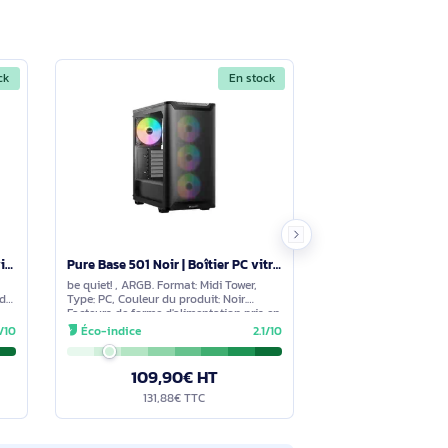
X / Micro ATX / ATX, 3
Poser une question
tions à travers le formulaire ci-dessous. Notre équipe
En stock
En stock