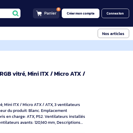
0
Panier
Créer mon compt
ro ATX / ATX, 3
tier PC ARGB vitré, Mini ITX / Micro ATX /
BGW38
ng
if
r PC ARGB vitré, Mini ITX / Micro ATX / ATX, 3 ventilateurs
, Type: PC, Couleur du produit: Blanc. Emplacement
alimentation pris en charge: ATX, PS2. Ventilateurs installés