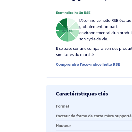
Par
chat
,
téléphone
ou
email
Votre engagement respons
Éco-indice hello RSE
L'éco-indice hello RSE
globalement l'impact
2.1
/10
environnemental d'un
son cycle de vie.
Il se base sur une comparaison des 
similaires du marché.
Comprendre l'éco-indice hello RS