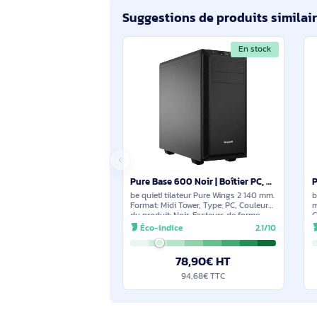
Pure Base 500 blanc | Boîtier PC vitré, Mini ATX / Micro ATX / ATX, 2 ventilateurs Pure Wings 2 140 - BGW35
be quiet! mm. Format: Midi Tower, Type:
PC, Couleur du produit: Blanc.
Emplacement d'alimentation: Bas,
Facteurs de forme d'alimentation pris en
Éco-indice
2.1/10
charge: ATX, PS2. Ventilateurs installés
avant: 1x
87,90€ HT
105,48€ TTC
Suggestions de produits sim
En stock