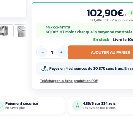
avant: 1x 140 mm, Prise en charge des di
des
Garantie constructeur 2 ans, 100% neuf
102
123,48€ T
PRIX COMPÉTITIF
60,06€ HT moins cher que la moy
En sto
AJOUTE
Payez en 4 échéances de 30,87€ 
Télécharger la fiche produit en PDF
Paiement sécurisé
4.85/5 sur 33