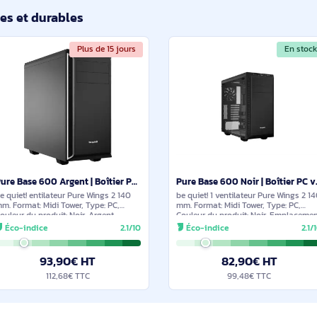
Pure Base 501 Noir | Boîtier PC vitré, Mini ATX / Micro ATX / ATX, 3 ventilateurs Pure Wings 3 140 m - BGW76
be quiet! m PWM, bande ARGB. Format:
be quiet! mm PWM, bande ARGB.
Midi Tower, Type: PC, Couleur du produit:
Format: Midi Tower, 
Noir. Facteurs de forme d'alimentation
produit: Blanc. Fact
pris en charge: ATX, PS2. Ventilateurs
d'alimentation pris 
Éco-indice
2.1/10
Éco-indice
installés avant: 1x 140 mm, Prise en
Ventilateurs install
Prise en
96,90€ HT
102,9
116,28€ TTC
123,4
ilaires et durables
Plus de 15 jours