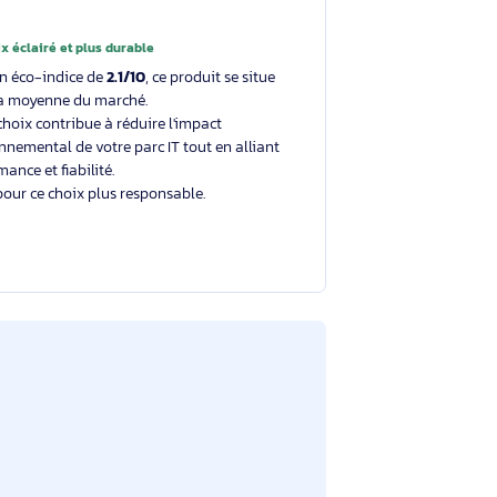
clients
Conditions de livraison
Un choix éclairé et plus durable
Avec un éco-indice de
2.1/10
, ce produit se situe
dans la moyenne du marché.
Votre choix contribue à réduire l'impact
environnemental de votre parc IT tout en alliant
performance et fiabilité.
Merci pour ce choix plus responsable.