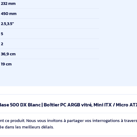
Midi Tower
upporté
ATX, micro ATX, Mini-ATX
443 mm
232 mm
450 mm
es
2.5,3.5"
5
2
que
36,9 cm
de CPU
19 cm