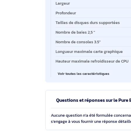
Caractéristiques clés
Caractéristiques clés
Format
Facteur de forme de carte mère s
Hauteur
Largeur
Profondeur
Tailles de disques durs supporté
Nombre de baies 2,5 "
Nombre de consoles 3.5"
Longueur maximale carte graphi
Hauteur maximale refroidisseur 
Voir toutes les caractéristiques