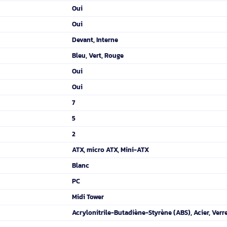
ion: Bas, Facteurs de forme d'alimentation pris en charge: ATX, P
120,140 mm, Descriptions des ventilateurs avant pris en charge: 1
2 mm, Profondeur: 450 mm, Hauteur: 443 mm
CE, RoHS
25,8 cm
36,9 cm
19 cm
Oui
Oui
Oui
Devant, Interne