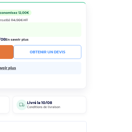
amètres des ventilateurs avants: 120,140 mm, Descriptions
,90€
Économisez 12,00€
HT
TC
· Prix public conseillé
114,90€ HT
enne constatée
ck
Livré le 10/08
En savoir plus
R AU PANIER
OBTENIR UN DEVIS
sans frais.
En savoir plus
4 avis
Livré le
10/08