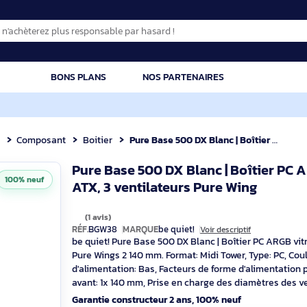
CATION
BONS PLANS
NOS PARTENAIRES
posant
Composant
Boitier
Pure Base 500 DX Blanc | Boîtier PC ARGB vitré, Mini ITX / Mic
Pure Base 500 DX Blanc | Boî
100% neuf
ATX, 3 ventilateurs Pure Wi
(1 avis)
RÉF.
BGW38
MARQUE
be quiet!
Voir descript
be quiet! Pure Base 500 DX Blanc | Boîtie
Pure Wings 2 140 mm. Format: Midi Tower
d'alimentation: Bas, Facteurs de forme d'