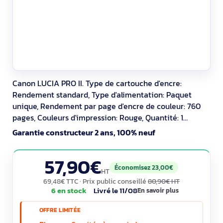
Canon LUCIA PRO II. Type de cartouche d'encre:
Rendement standard, Type d'alimentation: Paquet
unique, Rendement par page d'encre de couleur: 760
pages, Couleurs d'impression: Rouge, Quantité: 1
pièce(s)
Garantie constructeur 2 ans, 100% neuf
57,90€
Économisez 23,00€
HT
69,48€ TTC
· Prix public conseillé
80,90€ HT
6 en stock
Livré le 11/08
En savoir plus
OFFRE LIMITÉE