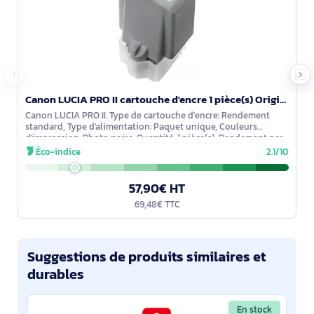
Canon LUCIA PRO II cartouche d'encre 1 pièce(s) Original Rendement standard Photo noire - 6777C001
Canon LUCIA PRO II. Type de cartouche d'encre: Rendement
standard, Type d'alimentation: Paquet unique, Couleurs
d'impression: Photo noire, Quantité: 1 pièce(s), Rendement par
page de l'encre noire:
Éco-indice
2.1/10
57,90€ HT
69,48€ TTC
Suggestions de produits similaires et
durables
En stock