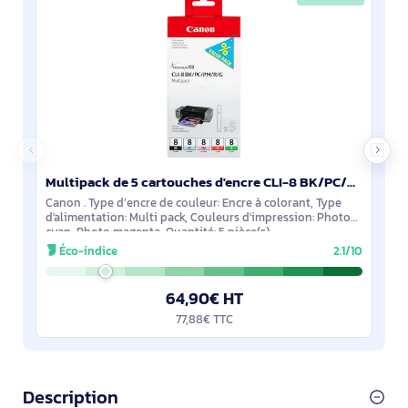
Multipack de 5 cartouches d'encre CLI-8 BK/PC/PM/R/G - 0620B027
Canon . Type d’encre de couleur: Encre à colorant, Type
d'alimentation: Multi pack, Couleurs d'impression: Photo
cyan, Photo magenta, Quantité: 5 pièce(s)
Éco-indice
2.1/10
64,90€ HT
77,88€ TTC
Description