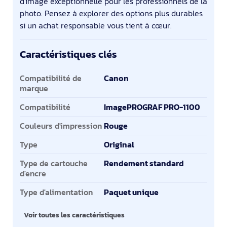
d'image exceptionnelle pour les professionnels de la
photo. Pensez à explorer des options plus durables
si un achat responsable vous tient à cœur.
Caractéristiques clés
Caractéristiques clés
Compatibilité de
Canon
marque
Compatibilité
ImagePROGRAF PRO-1100
Couleurs d'impression
Rouge
Type
Original
Type de cartouche
Rendement standard
d'encre
Type d'alimentation
Paquet unique
Voir toutes les caractéristiques