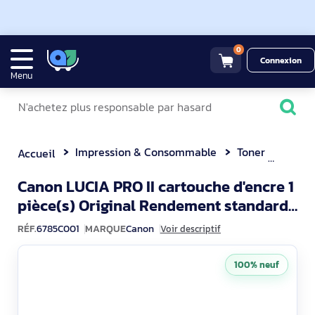
0
Connexion
Menu
Impression & Consommable
Toner
Canon LUCIA P
Accueil
Canon LUCIA PRO II cartouche d'encre 1
pièce(s) Original Rendement standard
6785C001
Rouge
RÉF.
6785C001
MARQUE
Canon
Voir descriptif
100% neuf