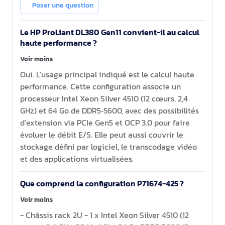
8SFF MR408i-o 2x960GB SSD 2x1000W
Poser une question
PS EMEA Server
Le HP ProLiant DL380 Gen11 convient-il au calcul
haute performance ?
Voir moins
Oui. L’usage principal indiqué est le calcul haute
performance. Cette configuration associe un
processeur Intel Xeon Silver 4510 (12 cœurs, 2,4
GHz) et 64 Go de DDR5‑5600, avec des possibilités
d’extension via PCIe Gen5 et OCP 3.0 pour faire
évoluer le débit E/S. Elle peut aussi couvrir le
stockage défini par logiciel, le transcodage vidéo
et des applications virtualisées.
Que comprend la configuration P71674-425 ?
Voir moins
- Châssis rack 2U - 1 x Intel Xeon Silver 4510 (12