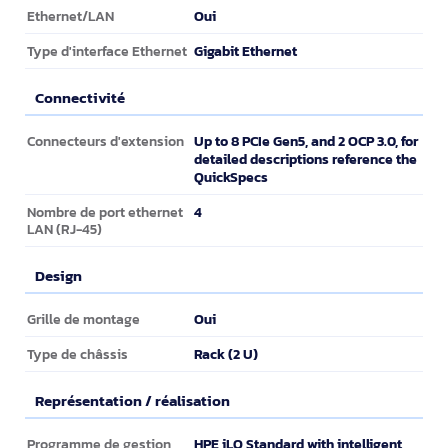
Oui
Ethernet/LAN
Gigabit Ethernet
Type d'interface Ethernet
Connectivité
Connectivité
Up to 8 PCIe Gen5, and 2 OCP 3.0, for
Connecteurs d'extension
detailed descriptions reference the
QuickSpecs
4
Nombre de port ethernet
LAN (RJ-45)
Design
Design
Oui
Grille de montage
Rack (2 U)
Type de châssis
Représentation / réalisation
Représentation / réalisation
HPE iLO Standard with intelligent
Programme de gestion