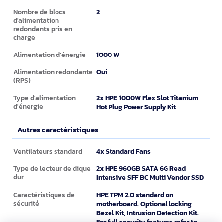
2
Nombre de blocs
d'alimentation
redondants pris en
charge
1000 W
Alimentation d'énergie
Oui
Alimentation redondante
(RPS)
2x HPE 1000W Flex Slot Titanium
Type d'alimentation
d'énergie
Hot Plug Power Supply Kit
Autres caractéristiques
Autres caractéristiques
4x Standard Fans
Ventilateurs standard
2x HPE 960GB SATA 6G Read
Type de lecteur de dique
dur
Intensive SFF BC Multi Vendor SSD
HPE TPM 2.0 standard on
Caractéristiques de
sécurité
motherboard. Optional locking
Bezel Kit, Intrusion Detection Kit.
For full security features refer to