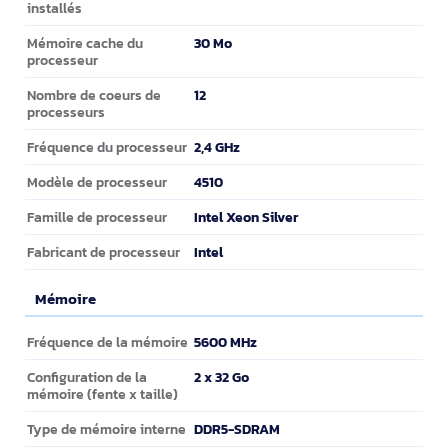
installés
30 Mo
Mémoire cache du
processeur
12
Nombre de coeurs de
processeurs
2,4 GHz
Fréquence du processeur
4510
Modèle de processeur
Intel Xeon Silver
Famille de processeur
Intel
Fabricant de processeur
Mémoire
Mémoire
5600 MHz
Fréquence de la mémoire
2 x 32 Go
Configuration de la
mémoire (fente x taille)
DDR5-SDRAM
Type de mémoire interne