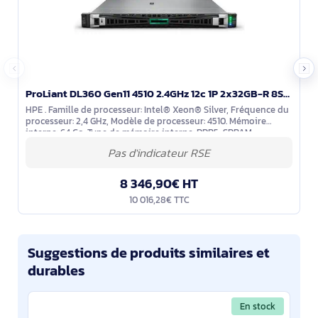
ProLiant DL360 Gen11 4510 2.4GHz 12c 1P 2x32GB-R 8SFF MR408i-o 2x960GB SSD 2x1000W PS EU Server - P71673-425
HPE . Famille de processeur: Intel® Xeon® Silver, Fréquence du
processeur: 2,4 GHz, Modèle de processeur: 4510. Mémoire
interne: 64 Go, Type de mémoire interne: DDR5-SDRAM,
Configuration de la
8 346,90€ HT
10 016,28€ TTC
Suggestions de produits similaires et
durables
En stock