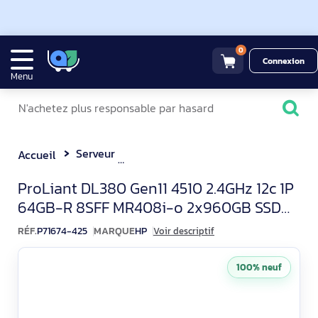
0
Connexion
Menu
Serveur
ProLiant DL380 Gen11 4510 2.4GHz 12c 1P 64GB-R 8SFF MR408i-o 2x960GB SSD
Accueil
HP ProLiant DL380 Gen11 S
ProLiant DL380 Gen11 4510 2.4GHz 12c 1P
64GB-R 8SFF MR408i-o 2x960GB SSD
2x1000W PS EMEA Server
RÉF.
P71674-425
MARQUE
HP
Voir descriptif
100% neuf