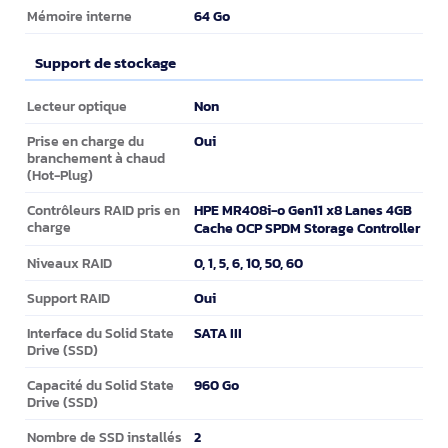
64 Go
Mémoire interne
Support de stockage
Support de stockage
Non
Lecteur optique
Oui
Prise en charge du
branchement à chaud
(Hot-Plug)
HPE MR408i-o Gen11 x8 Lanes 4GB
Contrôleurs RAID pris en
charge
Cache OCP SPDM Storage Controller
0, 1, 5, 6, 10, 50, 60
Niveaux RAID
Oui
Support RAID
SATA III
Interface du Solid State
Drive (SSD)
960 Go
Capacité du Solid State
Drive (SSD)
2
Nombre de SSD installés