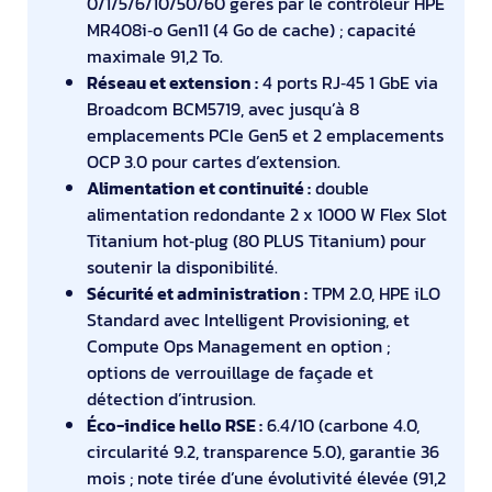
0/1/5/6/10/50/60 gérés par le contrôleur HPE
MR408i‑o Gen11 (4 Go de cache) ; capacité
maximale 91,2 To.
Réseau et extension :
4 ports RJ‑45 1 GbE via
Broadcom BCM5719, avec jusqu’à 8
emplacements PCIe Gen5 et 2 emplacements
OCP 3.0 pour cartes d’extension.
Alimentation et continuité :
double
alimentation redondante 2 x 1000 W Flex Slot
Titanium hot‑plug (80 PLUS Titanium) pour
soutenir la disponibilité.
Sécurité et administration :
TPM 2.0, HPE iLO
Standard avec Intelligent Provisioning, et
Compute Ops Management en option ;
options de verrouillage de façade et
détection d’intrusion.
Éco-indice hello RSE :
6.4/10 (carbone 4.0,
circularité 9.2, transparence 5.0), garantie 36
mois ; note tirée d’une évolutivité élevée (91,2