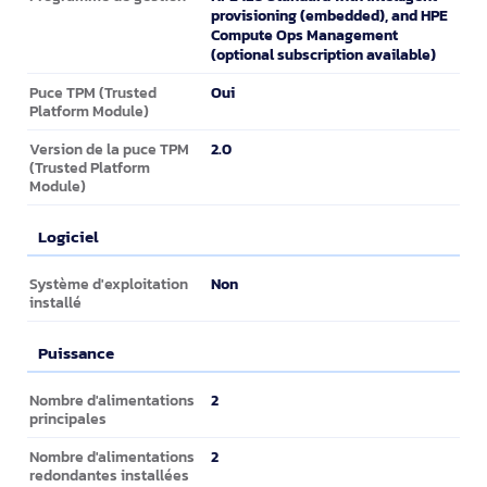
provisioning (embedded), and HPE
Compute Ops Management
(optional subscription available)
Oui
Puce TPM (Trusted
Platform Module)
2.0
Version de la puce TPM
(Trusted Platform
Module)
Logiciel
Logiciel
Non
Système d'exploitation
installé
Puissance
Puissance
2
Nombre d'alimentations
principales
2
Nombre d'alimentations
redondantes installées