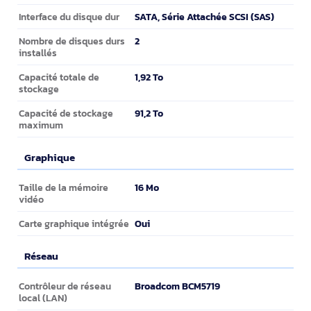
SATA, Série Attachée SCSI (SAS)
Interface du disque dur
2
Nombre de disques durs
installés
1,92 To
Capacité totale de
stockage
91,2 To
Capacité de stockage
maximum
Graphique
Graphique
16 Mo
Taille de la mémoire
vidéo
Oui
Carte graphique intégrée
Réseau
Réseau
Broadcom BCM5719
Contrôleur de réseau
local (LAN)