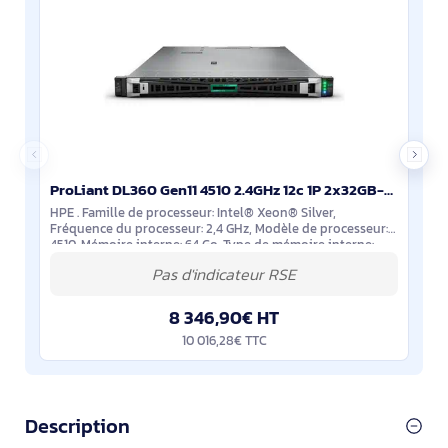
ProLiant DL360 Gen11 4510 2.4GHz 12c 1P 2x32GB-R 8SFF MR408i-o 2x960GB SSD 2x1000W PS EU Server - P71673-425
HPE . Famille de processeur: Intel® Xeon® Silver,
Fréquence du processeur: 2,4 GHz, Modèle de processeur:
4510. Mémoire interne: 64 Go, Type de mémoire interne:
DDR5-SDRAM, Configuration de la
8 346,90€ HT
10 016,28€ TTC
Description