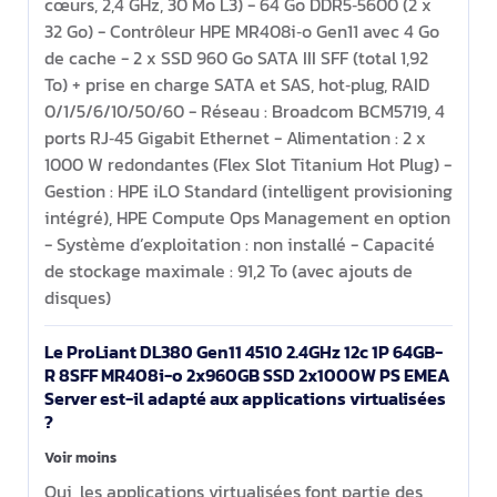
cœurs, 2,4 GHz, 30 Mo L3) - 64 Go DDR5‑5600 (2 x
32 Go) - Contrôleur HPE MR408i‑o Gen11 avec 4 Go
de cache - 2 x SSD 960 Go SATA III SFF (total 1,92
To) + prise en charge SATA et SAS, hot‑plug, RAID
0/1/5/6/10/50/60 - Réseau : Broadcom BCM5719, 4
ports RJ‑45 Gigabit Ethernet - Alimentation : 2 x
1000 W redondantes (Flex Slot Titanium Hot Plug) -
Gestion : HPE iLO Standard (intelligent provisioning
intégré), HPE Compute Ops Management en option
- Système d’exploitation : non installé - Capacité
de stockage maximale : 91,2 To (avec ajouts de
disques)
Le ProLiant DL380 Gen11 4510 2.4GHz 12c 1P 64GB-
R 8SFF MR408i-o 2x960GB SSD 2x1000W PS EMEA
Server est-il adapté aux applications virtualisées
?
Voir moins
Oui, les applications virtualisées font partie des