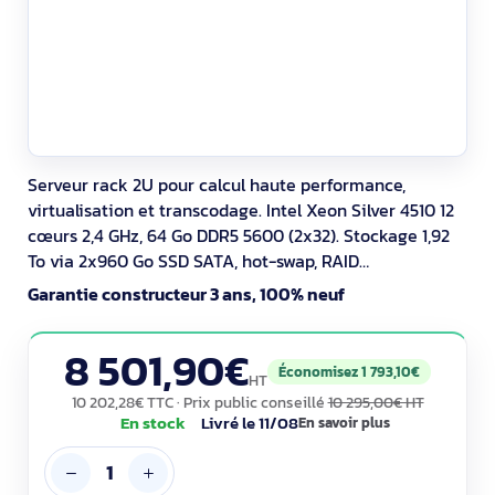
Serveur rack 2U pour calcul haute performance,
virtualisation et transcodage. Intel Xeon Silver 4510 12
cœurs 2,4 GHz, 64 Go DDR5 5600 (2x32). Stockage 1,92
To via 2x960 Go SSD SATA, hot-swap, RAID
0/1/5/6/10/50/60 via MR408i-o 4 Go. 4x 1GbE
Garantie constructeur 3 ans, 100% neuf
Broadcom, jusqu’à 8 PCIe Gen5 et 2 OCP 3.0. Double
alimentation 2x1000 W redondante, TPM 2.0 et HPE iLO.
8 501,90€
Économisez 1 793,10€
HT
10 202,28€ TTC
· Prix public conseillé
10 295,00€ HT
En stock
Livré le 11/08
En savoir plus