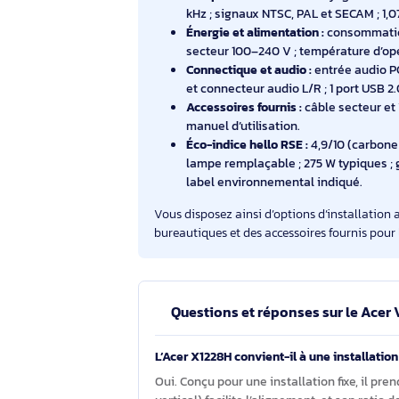
sources informatiques et vidéo couran
Optique et installation :
ratio d
trapézoïdale verticale ±40° ; mo
dimensions 313 × 240 × 113,7 mm
Objectif :
focale 21,85–24,01 mm
affiner le cadrage sans déplacer
Compatibilité vidéo :
balayage v
kHz ; signaux NTSC, PAL et SECA
Énergie et alimentation :
consom
secteur 100–240 V ; températur
Connectique et audio :
entrée a
et connecteur audio L/R ; 1 port
Accessoires fournis :
câble sect
manuel d’utilisation.
Éco-indice hello RSE :
4,9/10 (c
lampe remplaçable ; 275 W typi
label environnemental indiqué
Vous disposez ainsi d’options d’instal
bureautiques et des accessoires fourni