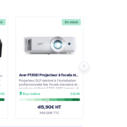
Voir moins
est pas intégré. Pour projeter sans câble,
Voir moins
000 h en mode économique. Ces valeurs
En stock
En stock