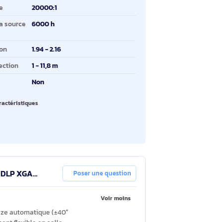
minosité du projecteur
4500 ANSI lumens
chnologie de projection
DLP
pe de source lumineuse
Lampe
rmat d'image
4:3
ux de contraste
20000:1
rée de vie de la source
6000 h
mineuse
tio de projection
1.94 - 2.16
stance de projection
1 - 11,8 m
hernet/LAN
Non
oir toutes les caractéristiques