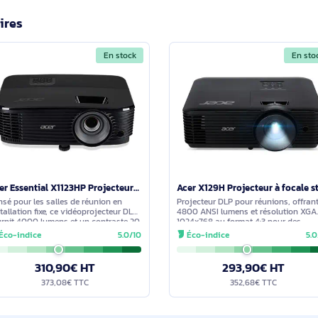
ble avec l’Acer X1228H ?
n sans fil. Toutefois, les spécifications indiquent que le Wi‑Fi n’
ssaire selon votre environnement et vos équipements.
mpe du modèle MR.JTH11.001 pour un usage professionnel ?
de 220 W donnée pour 6 000 h en mode standard et jusqu’à 10 
 contexte professionnel.
imilaires
En stock