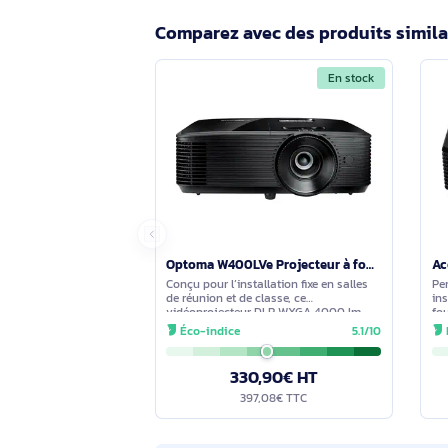
La projection sans fil est-elle possi
La description mentionne la projectio
une solution dédiée peut être néce
Quelle est la durée de vie de la la
La source lumineuse est une lampe 
aident à planifier la maintenance en
Comparez avec des produits s
En stock