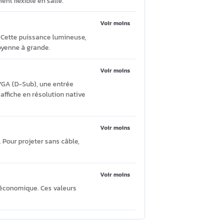
0 ANSI lumens DLP XGA
Poser une question
Voir moins
rrection du trapèze automatique (±40°
 un positionnement flexible en salle.
Voir moins
 mentionnée). Cette puissance lumineuse,
es de taille moyenne à grande.
Voir moins
pose 2 entrées VGA (D-Sub), une entrée
1920×1200) et affiche en résolution native