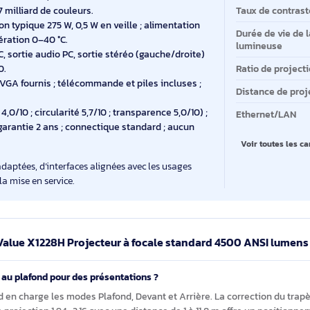
tes.
Lu
e projection 1,94–2,16 ; distance de 1 à 11,8 m ; correction
des plafond, devant ou arrière ; poids 2,8 kg ;
Te
.
Ty
 et ouverture f/2,41–2,53, avec zoom intégré pour
 l’appareil.
Fo
ertical 24–120 Hz, numérisation horizontale 15–100
M ; 1,07 milliard de couleurs.
Ta
mation typique 275 W, 0,5 W en veille ; alimentation
Du
e d’opération 0–40 °C.
lu
udio PC, sortie audio PC, sortie stéréo (gauche/droite)
 USB 2.0.
Ra
eur et VGA fournis ; télécommande et piles incluses ;
Di
arbone 4,0/10 ; circularité 5,7/10 ; transparence 5,0/10) ;
Et
ques ; garantie 2 ans ; connectique standard ; aucun
.
V
lation adaptées, d’interfaces alignées avec les usages
s pour la mise en service.