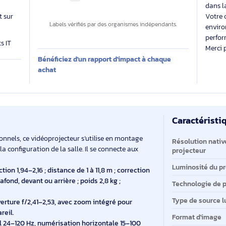
able
Des labels exigeants pour un impact maîtrisé
 évalue
Impact carbone inconnu
 produit sur
Labels vérifiés par des organismes indépendants.
produits IT
Bénéficiez d'un rapport d'impact à chaque
E
achat
Ca
Ca
rofessionnels, ce vidéoprojecteur s’utilise en montage
Ré
 selon la configuration de la salle. Il se connecte aux
pr