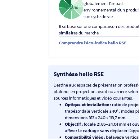
Votre engagement respons
Éco-indice hello RSE
L'éco-indice hello RSE
globalement l'impact
4.9
/10
environnemental d'un
son cycle de vie.
Il se base sur une comparaison des 
similaires du marché.
Comprendre l'éco-indice hello RS
Synthèse hello RSE
Destiné aux espaces de présentation p
plafond, en projection avant ou arrière