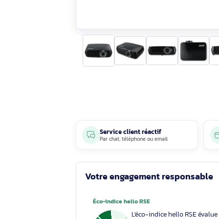
Service client réactif
Par
chat
,
téléphone
ou
email