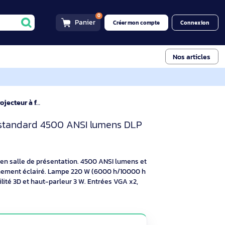
0
Panier
Créer mon compt
8H Projecteur à focale standard 4500 ANSI lumens DLP XGA
H Vidéoprojecteur DLP XGA
r à focale standard 4500 ANSI lumens DLP
té 3D
tif
stallation fixe en salle de présentation. 4500 ANSI lumens et
tes en environnement éclairé. Lampe 220 W (6000 h/10000 h
oom, compatibilité 3D et haut-parleur 3 W. Entrées VGA x2,
qu’au WUXGA.