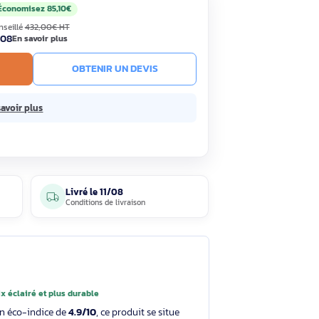
,90€
Économisez 85,10€
HT
TC
· Prix public conseillé
432,00€ HT
ck
Livré le 11/08
En savoir plus
R AU PANIER
OBTENIR UN DEVIS
 sans frais.
En savoir plus
5 avis
Livré le
11/08
clients
Conditions de livraison