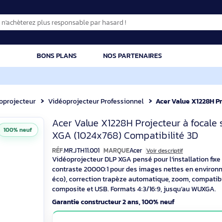
CATION
BONS PLANS
NOS PARTENAIRES
Vidéoprojecteur
Vidéoprojecteur Professionnel
Acer Value X122
Acer Value X1228
Acer Value X1228H Projecteu
100% neuf
XGA (1024x768) Compatibili
RÉF.
MR.JTH11.001
MARQUE
Acer
Voir descrip
Vidéoprojecteur DLP XGA pensé pour l’in
contraste 20000:1 pour des images net
éco), correction trapèze automatique, z
composite et USB. Formats 4:3/16:9, jus