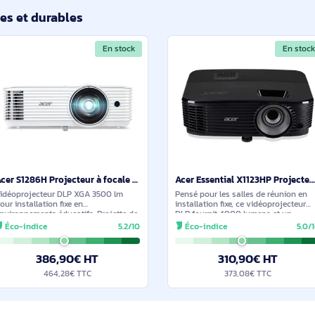
Acer Essential X1123HP Projecteur à focale standard 4000 ANSI lumens DLP SVGA (800x600) Noir - MR.JSA11.001
Pensé pour les salles de réunion en
Projecteur DLP pour 
installation fixe, ce vidéoprojecteur DLP
4800 ANSI lumens e
fournit 4000 lumens et un contraste 20
1024x768 au format 
000:1 pour des présentations claires en
présentations nettes
Éco-indice
5.0/10
Éco-indice
SVGA (800x600). Lampe UHP 210 W,
000:1 et niveau son
5000 h
220 W donnée pour
310,90€ HT
293,9
373,08€ TTC
352,6
ilaires et durables
En stock