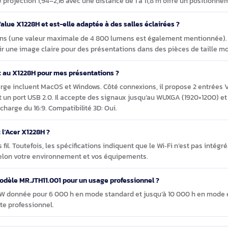
e Acer Value X1228H Projecteur à focale standard 450
allation au plafond pour des présentations ?
e, il prend en charge les modes Plafond, Devant et Arrière. La co
n ratio de projection 1,94–2,16 avec une distance de 1 à 11,8 m offre
r Acer Value X1228H et est-elle adaptée à des salles éclairées ?
NSI lumens (une valeur maximale de 4 800 lumens est également
aintenir une image claire pour des présentations dans des pièc
 un Mac au X1228H pour mes présentations ?
is en charge incluent MacOS et Windows. Côté connexions, il pro
udio et un port USB 2.0. Il accepte des signaux jusqu’au WUXGA (
ise en charge du 16:9. Compatibilité 3D: Oui.