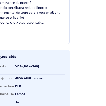
Un choix éclairé et plus durable
Avec un éco-indice de
4.9/10
, ce produit se situe
dans la moyenne du marché.
Votre choix contribue à réduire l'impact
environnemental de votre parc IT tout en alliant
performance et fiabilité.
Merci pour ce choix plus responsable.
ractéristiques clés
ractéristiques clés
solution native du
XGA (1024x768)
ojecteur