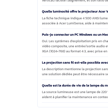
Questions et réponses sur l
(1024x768) Compatibilité 3D
L’Acer X1228H convient-il à une inst
Oui. Conçu pour une installation fix
vertical) facilite l’alignement, et so
Quelle luminosité offre le projecteu
La fiche technique indique 4 500 A
associée à Acer LumiSense, aide à m
Puis-je connecter un PC Windows ou
Oui. Les systèmes d’exploitation pr
vidéo composite, une entrée/sortie a
XGA (1024×768) au format 4:3, avec pr