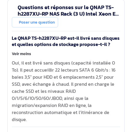
Questions et réponses sur le QNAP TS-
h2287XU-RP NAS Rack (3 U) Intel Xeon E
E-2336 32 Go DDR4 0 To QuTS hero Noir,
Poser une question
Blanc
Le QNAP TS-h2287XU-RP est-il livré sans disques
et quelles options de stockage propose-t-il ?
Voir moins
Oui, il est livré sans disques (capacité installée 0
To). Il peut accueillir 22 lecteurs SATA 6 Gbit/s : 16
baies 3,5" pour HDD et 6 emplacements 2,5" pour
SSD, avec échange à chaud. Il prend en charge le
cache SSD et les niveaux RAID
0/1/5/6/10/50/60/JBOD, ainsi que la
migration/expansion RAID en ligne, la
reconstruction automatique et l’itinérance de
disque.