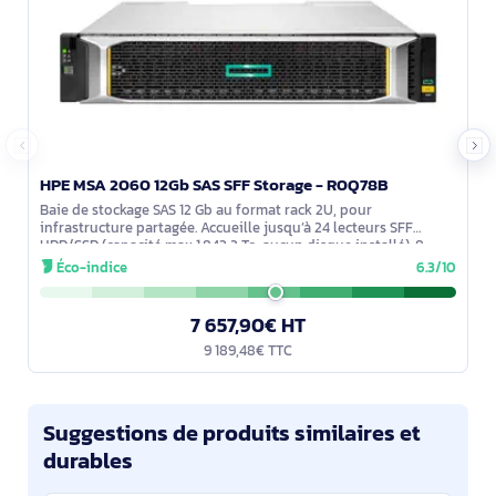
HPE MSA 2060 12Gb SAS SFF Storage - R0Q78B
Baie de stockage SAS 12 Gb au format rack 2U, pour
infrastructure partagée. Accueille jusqu’à 24 lecteurs SFF
HDD/SSD (capacité max 1 843,2 To, aucun disque installé). 8
ports hôte. Protection via
Éco-indice
6.3/10
7 657,90€ HT
9 189,48€ TTC
Suggestions de produits similaires et
durables