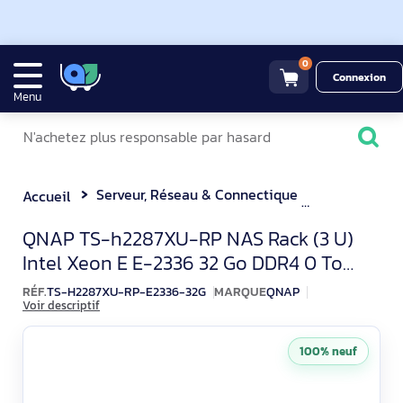
0
Connexion
Menu
Serveur, Réseau & Connectique
Serveur NA
Accueil
QNAP TS-h2287XU-RP NAS R
QNAP TS-h2287XU-RP NAS Rack (3 U)
Intel Xeon E E-2336 32 Go DDR4 0 To
QuTS hero Noir, Blanc
RÉF.
TS-H2287XU-RP-E2336-32G
MARQUE
QNAP
Voir descriptif
100% neuf