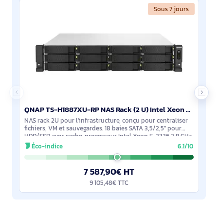
Sous 7 jours
QNAP TS-H1887XU-RP NAS Rack (2 U) Intel Xeon E E-2336 32 Go DDR4 0 To QuTS hero Noir, Blanc - TS-H1887XU-RP-E2336-32G
NAS rack 2U pour l'infrastructure, conçu pour centraliser
fichiers, VM et sauvegardes. 18 baies SATA 3,5/2,5" pour
HDD/SSD avec cache, processeur Intel Xeon E-2336 2,9 GHz
et 32 Go DDR4 ECC. QuTS
Éco-indice
6.1/10
7 587,90€ HT
9 105,48€ TTC