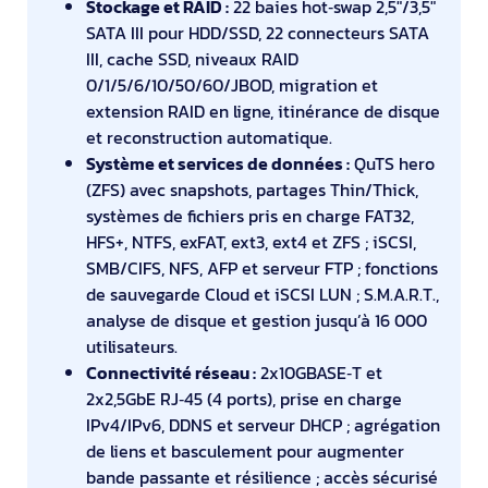
Stockage et RAID :
22 baies hot‑swap 2,5"/3,5"
SATA III pour HDD/SSD, 22 connecteurs SATA
III, cache SSD, niveaux RAID
0/1/5/6/10/50/60/JBOD, migration et
extension RAID en ligne, itinérance de disque
et reconstruction automatique.
Système et services de données :
QuTS hero
(ZFS) avec snapshots, partages Thin/Thick,
systèmes de fichiers pris en charge FAT32,
HFS+, NTFS, exFAT, ext3, ext4 et ZFS ; iSCSI,
SMB/CIFS, NFS, AFP et serveur FTP ; fonctions
de sauvegarde Cloud et iSCSI LUN ; S.M.A.R.T.,
analyse de disque et gestion jusqu’à 16 000
utilisateurs.
Connectivité réseau :
2x10GBASE‑T et
2x2,5GbE RJ‑45 (4 ports), prise en charge
IPv4/IPv6, DDNS et serveur DHCP ; agrégation
de liens et basculement pour augmenter
bande passante et résilience ; accès sécurisé