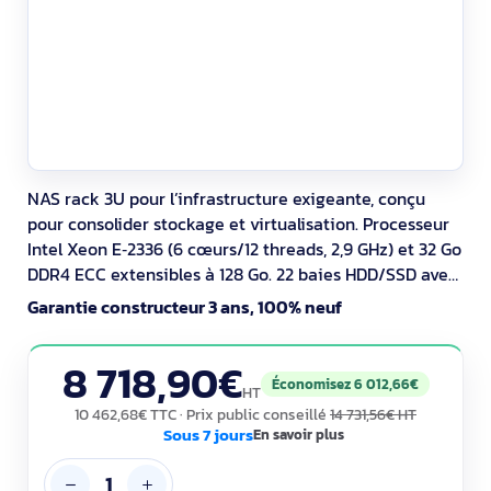
NAS rack 3U pour l’infrastructure exigeante, conçu
pour consolider stockage et virtualisation. Processeur
Intel Xeon E‑2336 (6 cœurs/12 threads, 2,9 GHz) et 32 Go
DDR4 ECC extensibles à 128 Go. 22 baies HDD/SSD avec
cache SSD, ZFS/QuTS hero et snapshots. Réseau:
Garantie constructeur 3 ans, 100% neuf
2x10GBASE‑T + 2x2,5GbE. Alimentations redondantes et
fonctions de haute disponibilité.
8 718,90€
Économisez 6 012,66€
HT
10 462,68€ TTC
· Prix public conseillé
14 731,56€ HT
Sous 7 jours
En savoir plus