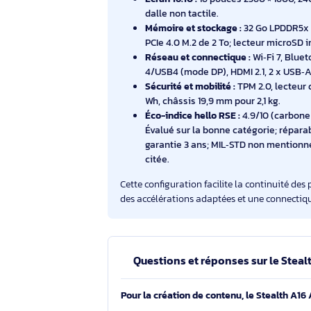
studios, agences et équipes technique
générative, au bureau comme en dép
Processeur et NPU :
AMD Ryzen A
Mo de cache) avec NPU AMD Ryz
Graphiques :
GPU dédié NVIDIA
890M.
Écran 16:10 :
16 pouces 2560 × 1
dalle non tactile.
Mémoire et stockage :
32 Go L
PCIe 4.0 M.2 de 2 To; lecteur m
Réseau et connectique :
Wi‑Fi 7
4/USB4 (mode DP), HDMI 2.1, 2 
Sécurité et mobilité :
TPM 2.0, l
Wh, châssis 19,9 mm pour 2,1 kg
Éco-indice hello RSE :
4.9/10 (c
Évalué sur la bonne catégorie;
garantie 3 ans; MIL‑STD non 
citée.
Cette configuration facilite la continui