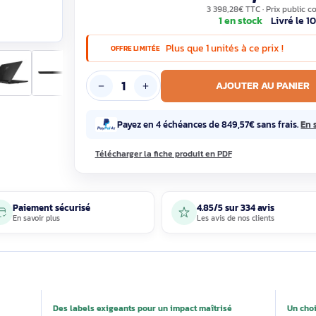
2 83
3 398,28€ T
1 en st
Plus que 1 unités à c
OFFRE LIMITÉE
AJOUTE
Payez en 4 échéances de 849,57€
Télécharger la fiche produit en PDF
Paiement sécurisé
4.85/5 sur 33
En savoir plus
Les avis de nos 