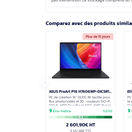
d’outils IA comme Microsoft Copilot
aident à accélérer les tâches assisté
Le 9S7-15FK35-004 offre-t-il une co
Oui. Il propose 2 USB-A 3.2 Gen2, 1 
2.1, un port RJ-45 2.5 GbE, un lecteur
Quelle durée de garantie et quelles 
La garantie constructeur est de 36 
pas d’extension. Le stockage compre
Comparez avec des produits s
Plus de 15 jours