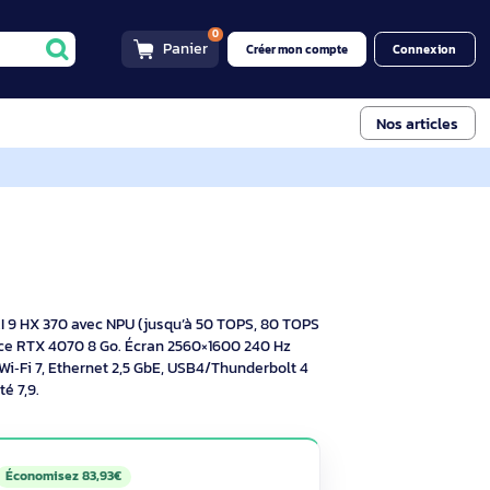
0
Panier
Créer mon compt
004FR
I+ PC Portable Ryzen AI 9 HX
4FR
riptif
cie AMD Ryzen AI 9 HX 370 avec NPU (jusqu’à 50 TOPS, 80 TOPS
 à un GPU GeForce RTX 4070 8 Go. Écran 2560×1600 240 Hz
ndows 11 Pro, Wi‑Fi 7, Ethernet 2,5 GbE, USB4/Thunderbolt 4
e de réparabilité 7,9.