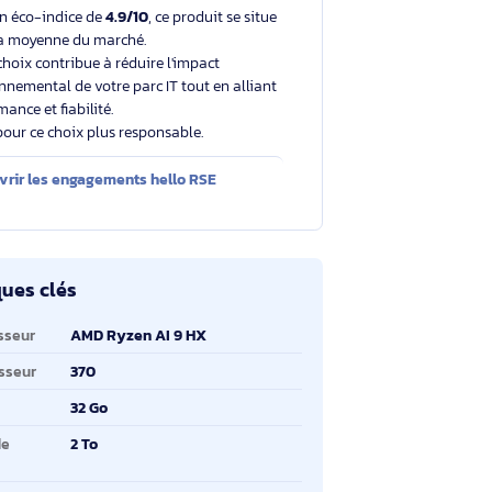
Un choix éclairé et plus durable
Avec un éco-indice de
4.9/10
, ce produit se situe
dans la moyenne du marché.
Votre choix contribue à réduire l'impact
environnemental de votre parc IT tout en alliant
performance et fiabilité.
Merci pour ce choix plus responsable.
Découvrir les engagements hello RSE
ractéristiques clés
ractéristiques clés
mille de processeur
AMD Ryzen AI 9 HX