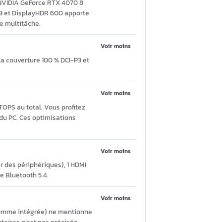
Poser une question
Voir moins
phique dédiée NVIDIA GeForce RTX 4070 8
 Hz, 100 % DCI-P3 et DisplayHDR 600 apporte
s exigeants et le multitâche.
Voir moins
nt de 240 Hz. La couverture 100 % DCI-P3 et
pas tactile.
Voir moins
r jusqu’à 80 TOPS au total. Vous profitez