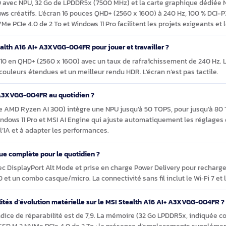
nectique prête pour stations et écrans externes.
e Stealth A16 AI+ A3XVGG-004FR
alth A16 AI+ A3XVGG-004FR est-il adapté ?
 HX 370 avec NPU, 32 Go de LPDDR5x (7500 MHz) et la carte gra
 workflows créatifs. L’écran 16 pouces QHD+ (2560 x 1600) à 240
e SSD NVMe PCIe 4.0 de 2 To et Windows 11 Pro facilitent les projet
 MSI Stealth A16 AI+ A3XVGG-004FR pour jouer et travailler ?
ormat 16:10 en QHD+ (2560 x 1600) avec un taux de rafraîchisseme
nt des couleurs étendues et un meilleur rendu HDR. L’écran n’est 
 A16 AI+ A3XVGG-004FR au quotidien ?
 (série AMD Ryzen AI 300) intègre une NPU jusqu’à 50 TOPS, pou