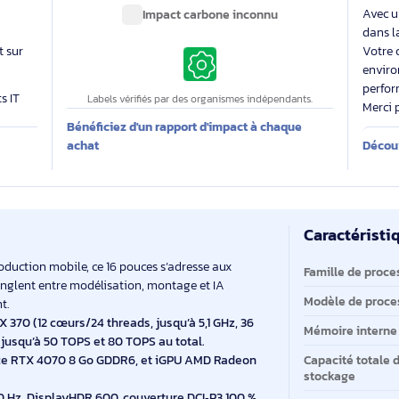
able
Des labels exigeants pour un impact maîtrisé
 évalue
Impact carbone inconnu
 produit sur
7.90
produits IT
Labels vérifiés par des organismes indépendants.
Bénéficiez d'un rapport d'impact à chaque
E
achat
Ca
Ca
 et la production mobile, ce 16 pouces s’adresse aux
Fa