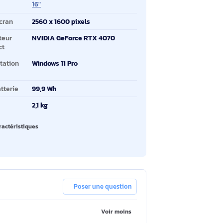
dèle de processeur
370
moire interne
32 Go
pacité totale de
2 To
ockage
ille de l'écran
16"
solution de l'écran
2560 x 1600 pixels
dèle d'adaptateur
NVIDIA GeForce RTX 4070
aphique distinct
stème d'exploitation
Windows 11 Pro
stallé
pacité de la batterie
99,9 Wh
ids
2,1 kg
oir toutes les caractéristiques