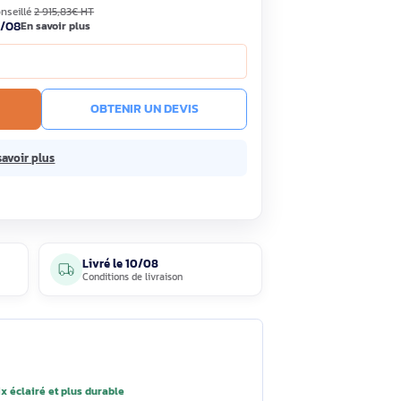
1,90€
Économisez 83,93€
HT
TC
· Prix public conseillé
2 915,83€ HT
ock
Livré le 10/08
En savoir plus
e prix !
R AU PANIER
OBTENIR UN DEVIS
 sans frais.
En savoir plus
4 avis
Livré le
10/08
clients
Conditions de livraison