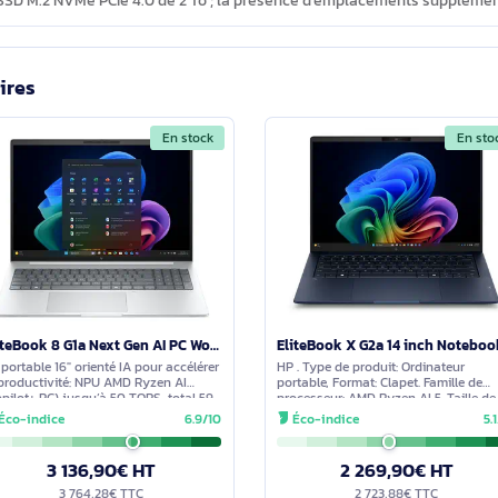
 sous Windows 11 Pro et MSI AI Engine qui ajuste automatiquement
es par l’IA et à adapter les performances.
nnectique complète pour le quotidien ?
USB4 (avec DisplayPort Alt Mode et prise en charge Power Delivery
 microSD et un combo casque/micro. La connectivité sans fil inclut
possibilités d’évolution matérielle sur le MSI Stealth A16 AI+ 
mois. L’indice de réparabilité est de 7,9. La mémoire (32 Go LP
nd un SSD M.2 NVMe PCIe 4.0 de 2 To ; la présence d’emplaceme
imilaires
En stock