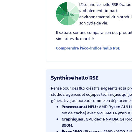
Votre engagement respons
Éco-indice hello RSE
L'éco-indice hello RSE
globalement l'impact
4.9
/10
environnemental d'un
son cycle de vie.
Il se base sur une comparaison des 
similaires du marché.
Comprendre l'éco-indice hello RS
Synthèse hello RSE
Pensé pour des flux créatifs exigeants