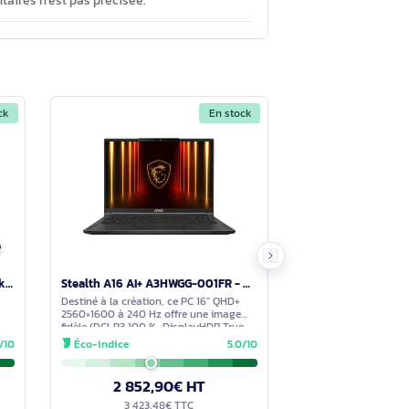
 les réglages du PC. Ces optimisations
Voir moins
 pour recharger des périphériques), 1 HDMI
 le Wi‑Fi 7 et le Bluetooth 5.4.
A3XVGG-004FR ?
Voir moins
DDR5x, indiquée comme intégrée) ne mentionne
nts supplémentaires n’est pas précisée.
En stock
En stock