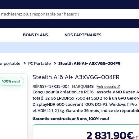
CATION
BONS PLANS
NOS PARTENAIRES
dinateur portable
PC Portable
Stealth A16 AI+ A3XVGG-
MSI Stealth A16 A
Stealth A16 AI+ A3XVGG-00
100% neuf
RÉF.
9S7-15FK35-004
MARQUE
MSI
Voir desc
Conçu pour la création, ce PC 16'' asso
total), 32 Go LPDDR5x 7500 et SSD 2 To
DisplayHDR 600 couvrant 100% DCI‑P3. Wi
et HDMI 2.1. 2,1 kg. Garantie 36 mois, indic
Garantie constructeur 3 ans, 100% neuf