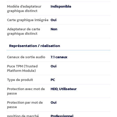
Indisponible
Modèle d'adaptateur
graphique distinct
Oui
Carte graphique intégrée
Non
Adaptateur de carte
graphique distinct
Représentation / réalisation
Représentation / réalisation
7.1 canaux
Canaux de sortie audio
Oui
Puce TPM (Trusted
Platform Module)
PC
Type de produit
HDD, Utilisateur
Protection avec mot de
passe
Oui
Protection par mot de
passe
Professionnel
position de marché