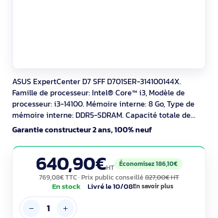
ASUS ExpertCenter D7 SFF D701SER-314100144X.
Famille de processeur: Intel® Core™ i3, Modèle de
processeur: i3-14100. Mémoire interne: 8 Go, Type de
mémoire interne: DDR5-SDRAM. Capacité totale de
stockage: 256 Go, Supports de stockage: SSD. Modèle
Garantie constructeur 2 ans, 100% neuf
d'adaptateur graphique inclus: Intel UHD Graphics 730.
Wifi. Système d'exploitation installé: Windows 11 Pro,
640,90€
Architecture du système d'exploitation:
Économisez 186,10€
HT
769,08€ TTC
· Prix public conseillé
827,00€ HT
En stock
Livré le 10/08
En savoir plus