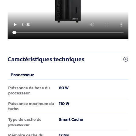
Caractéristiques techniques
Processeur
Processeur
60 W
Puissance de base du
processeur
110 W
Puissance maximum du
turbo
Smart Cache
Type de cache de
processeur
12 Mo
Mémoire cache du