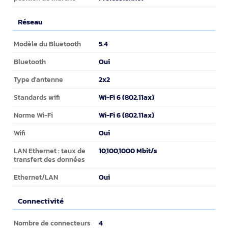
Réseau
Réseau
5.4
Modèle du Bluetooth
Oui
Bluetooth
2x2
Type d'antenne
Wi-Fi 6 (802.11ax)
Standards wifi
Wi-Fi 6 (802.11ax)
Norme Wi-Fi
Oui
Wifi
10,100,1000 Mbit/s
LAN Ethernet : taux de
transfert des données
Oui
Ethernet/LAN
Connectivité
Connectivité
4
Nombre de connecteurs