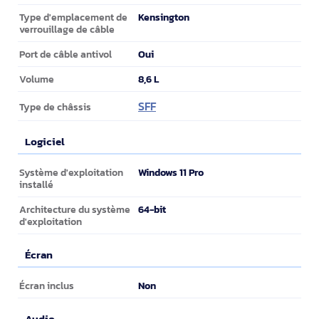
Kensington
Type d'emplacement de
verrouillage de câble
Oui
Port de câble antivol
8,6 L
Volume
SFF
Type de châssis
Logiciel
Logiciel
Windows 11 Pro
Système d'exploitation
installé
64-bit
Architecture du système
d'exploitation
Écran
Écran
Non
Écran inclus
Audio