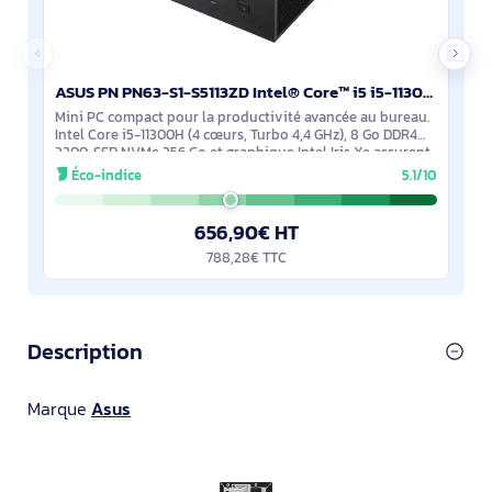
ASUS PN PN63-S1-S5113ZD Intel® Core™ i5 i5-11300H 8 Go DDR4-SDRAM 256 Go SSD Windows 10 Pro Mini PC - 90MS02D1-M003J0
Mini PC compact pour la productivité avancée au bureau.
Intel Core i5-11300H (4 cœurs, Turbo 4,4 GHz), 8 Go DDR4
3200, SSD NVMe 256 Go et graphique Intel Iris Xe assurent
des applications réactives
Éco-indice
5.1/10
656,90€ HT
788,28€ TTC
Description
Marque
Asus