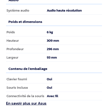
Audio
Audio haute résolution
Système audio
Poids et dimensions
Poids et dimensions
6 kg
Poids
309 mm
Hauteur
296 mm
Profondeur
93 mm
Largeur
Contenu de l'emballage
Contenu de l'emballage
Oui
Clavier fourni
Oui
Souris incluse
Avec fil
Connectivité de la souris
En savoir plus sur Asus