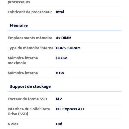
processeurs
Intel
Fabricant de processeur
Mémoire
Mémoire
4x DIMM
Emplacements mémoire
DDR5-SDRAM
Type de mémoire interne
128 Go
Mémoire interne
maximale
8 Go
Mémoire interne
Support de stockage
Support de stockage
M.2
Facteur de forme SSD
PCI Express 4.0
Interface du Solid State
Drive (SSD)
Oui
NVMe