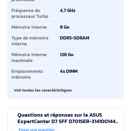
Fréquence du
4,7 GHz
processeur Turbo
Mémoire interne
8 Go
Type de mémoire
DDR5-SDRAM
interne
Mémoire interne
128 Go
maximale
Emplacements
4x DIMM
mémoire
Voir toutes les caractéristiques
Questions et réponses sur le ASUS
ExpertCenter D7 SFF D701SER-314100144X
Intel® Core™ i3 i3-14100 8 Go DDR5-
Poser une question