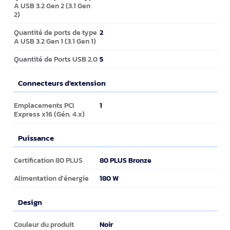
A USB 3.2 Gen 2 (3.1 Gen
2)
2
Quantité de ports de type
A USB 3.2 Gen 1 (3.1 Gen 1)
5
Quantité de Ports USB 2.0
Connecteurs d'extension
Connecteurs d'extension
1
Emplacements PCI
Express x16 (Gén. 4.x)
Puissance
Puissance
80 PLUS Bronze
Certification 80 PLUS
180 W
Alimentation d'énergie
Design
Design
Noir
Couleur du produit