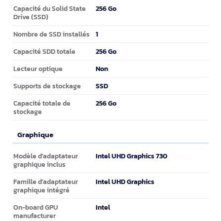
256 Go
Capacité du Solid State
Drive (SSD)
1
Nombre de SSD installés
256 Go
Capacité SDD totale
Non
Lecteur optique
SSD
Supports de stockage
256 Go
Capacité totale de
stockage
Graphique
Graphique
Intel UHD Graphics 730
Modèle d'adaptateur
graphique inclus
Intel UHD Graphics
Famille d'adaptateur
graphique intégré
Intel
On-board GPU
manufacturer