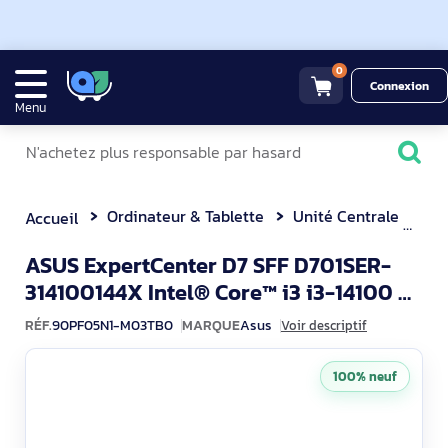
0
Connexion
Menu
Ordinateur & Tablette
Unité Centrale
ASUS E
Accueil
ASUS ExpertCenter D7 SFF D701SER-
314100144X Intel® Core™ i3 i3-14100 8
90PF05
Go DDR5-SDRAM 256 Go SSD Wind
RÉF.
90PF05N1-M03TB0
MARQUE
Asus
Voir descriptif
100% neuf