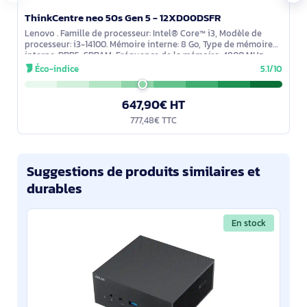
ThinkCentre neo 50s Gen 5 - 12XD00DSFR
Lenovo . Famille de processeur: Intel® Core™ i3, Modèle de
processeur: i3-14100. Mémoire interne: 8 Go, Type de mémoire
interne: DDR5-SDRAM, Fréquence de la mémoire: 4800 MHz.
Capacité totale de
Éco-indice
5.1/10
647,90€ HT
777,48€ TTC
Suggestions de produits similaires et
durables
En stock