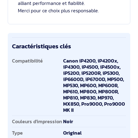
alliant performance et fiabilité.
Merci pour ce choix plus responsable.
Caractéristiques clés
Caractéristiques clés
Compatibilité
Canon iP4200, iP4200x,
iP4300, iP4500, iP4500x,
iP5200, iP5200R, iP5300,
iP6600D, iP6700D, MP500,
MP530, MP600, MP600R,
MP610, MP800, MP800R,
MP810, MP830, MP970,
MX850, Pro9000, Pro9000
MK II
Couleurs d'impression
Noir
Type
Original