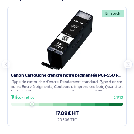
En stock
Canon Cartouche d'encre noire pigmentée PGI-550 PGBK - 6496B001
. Type de cartouche d'encre: Rendement standard, Type d’encre
noire: Encre à pigments, Couleurs d'impression: Noir, Quantité:
1 pièce(s), Rendement par page de l'encre noire: 300 pages
Éco-indice
2.1/10
17,09€ HT
20,50€ TTC