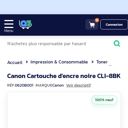
0
Connexion
Menu
Impression & Consommable
Toner
Canon 
Accueil
Canon Cartouche d'encre noire CLI-8BK
0620B001
RÉF.
0620B001
MARQUE
Canon
Voir descriptif
100% neuf