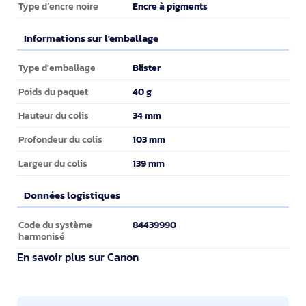
Encre à pigments
Type d’encre noire
Informations sur l'emballage
Informations sur l'emballage
Blister
Type d'emballage
40 g
Poids du paquet
34 mm
Hauteur du colis
103 mm
Profondeur du colis
139 mm
Largeur du colis
Données logistiques
Données logistiques
84439990
Code du système
harmonisé
En savoir plus sur Canon