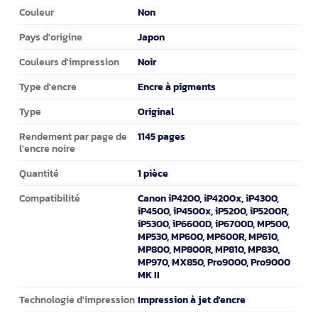
Caractéristiques
Non
Couleur
Japon
Pays d'origine
Noir
Couleurs d'impression
Encre à pigments
Type d'encre
Original
Type
1145 pages
Rendement par page de
l'encre noire
1 pièce
Quantité
Canon iP4200, iP4200x, iP4300,
Compatibilité
iP4500, iP4500x, iP5200, iP5200R,
iP5300, iP6600D, iP6700D, MP500,
MP530, MP600, MP600R, MP610,
MP800, MP800R, MP810, MP830,
MP970, MX850, Pro9000, Pro9000
MK II
Impression à jet d'encre
Technologie d'impression