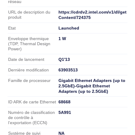
réseau
https://cdrdv2.intel.com/v1/dl/get
URL de description du
produit
Content/724375
Launched
Etat
1 W
Enveloppe thermique
(TDP, Thermal Design
Power)
Q1'13
Date de lancement
63903513
Dernière modification
Gigabit Ethernet Adapters (up to
Famille de processeur
2.5GbE)-Gigabit Ethernet
Adapters (up to 2.5GbE)
68668
ID ARK de carte Ethernet
5A991
Numéro de classification
de contrôle à
l’exportation (ECCN)
NA
Système de suivi