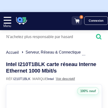
0
Connexion
Menu
Serveur, Réseau & Connectique
Carte Rése
Accueil
Intel I210T1BLK carte réseau Interne
I210T1BLK
Ethernet 1000 Mbit/s
RÉF.
I210T1BLK
MARQUE
Intel
Voir descriptif
100% neuf