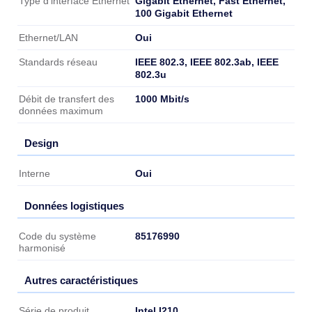
Gigabit Ethernet, Fast Ethernet,
Type d'interface Ethernet
100 Gigabit Ethernet
Oui
Ethernet/LAN
IEEE 802.3, IEEE 802.3ab, IEEE
Standards réseau
802.3u
1000 Mbit/s
Débit de transfert des
données maximum
Design
Design
Oui
Interne
Données logistiques
Données logistiques
85176990
Code du système
harmonisé
Autres caractéristiques
Autres caractéristiques
Intel I210
Série de produit